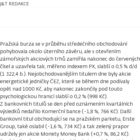
J&T REDAKCE
Pražská burza se v průběhu středečního obchodování
pohybovala okolo úterního závěru, ale s otevřením
zámořských akciových trhů zamířila nakonec do červených
čísel a uzavřela tak, měřeno indexem PX, slabší o 0,5 % d/d
(1 322,4 b.). Nejobchodovanějším titulem dne byly akcie
energetické jedničky ČEZ, které se během dne podívaly
opět nad 1000 Kč, aby nakonec zakončily pod touto
psychologickou hranicí slabší o 0,2 % (998 Kč).
Z bankovních titulů se den před oznámením kvartálních
výsledků nedařilo Komerční bance (-1,8 %, 766 Kč). Další
bankovní titul obchodující se na pražském parketu, Erste
Group, také oslabil (-1,6 %, 734 Kč) a tak zelený prapor
udržely jen akcie Monety Money Bank (+0,7 %, 86,2 Kč).