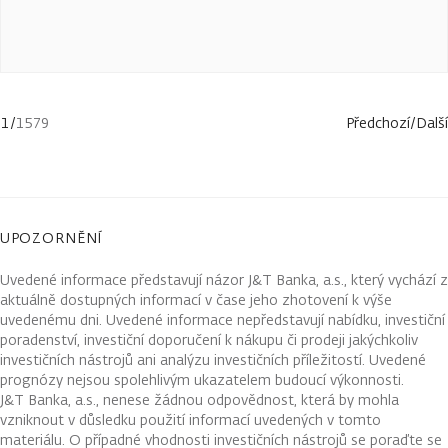
1
/
1579
Předchozí
/
Další
UPOZORNĚNÍ
Uvedené informace představují názor J&T Banka, a.s., který vychází z
aktuálně dostupných informací v čase jeho zhotovení k výše
uvedenému dni. Uvedené informace nepředstavují nabídku, investiční
poradenství, investiční doporučení k nákupu či prodeji jakýchkoliv
investičních nástrojů ani analýzu investičních příležitostí. Uvedené
prognózy nejsou spolehlivým ukazatelem budoucí výkonnosti.
J&T Banka, a.s., nenese žádnou odpovědnost, která by mohla
vzniknout v důsledku použití informací uvedených v tomto
materiálu. O případné vhodnosti investičních nástrojů se poraďte se