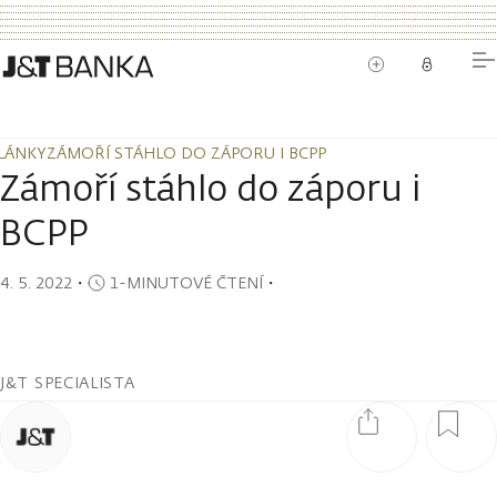
LÁNKY
ZÁMOŘÍ STÁHLO DO ZÁPORU I BCPP
LÁNKY
ZÁMOŘÍ STÁHLO DO ZÁPORU I BCPP
Zámoří stáhlo do záporu i
BCPP
4. 5. 2022
・
1-MINUTOVÉ ČTENÍ
・
J&T SPECIALISTA