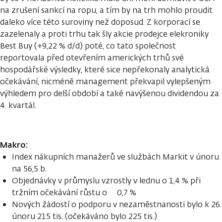
na zrušení sankcí na ropu, a tím by na trh mohlo proudit
daleko více této suroviny než doposud. Z korporací se
zazelenaly a proti trhu tak šly akcie prodejce elekroniky
Best Buy (+9,22 % d/d) poté, co tato společnost
reportovala před otevřením amerických trhů své
hospodářské výsledky, které sice nepřekonaly analytická
očekávání, nicméně management překvapil vylepšeným
výhledem pro delší období a také navýšenou dividendou za
4. kvartál.
Makro:
Index nákupních manažerů ve službách Markit v únoru
na 56,5 b.
Objednávky v průmyslu vzrostly v lednu o 1,4 % při
tržním očekávání růstu o 0,7 %
Nových žádostí o podporu v nezaměstnanosti bylo k 26.
únoru 215 tis. (očekáváno bylo 225 tis.)