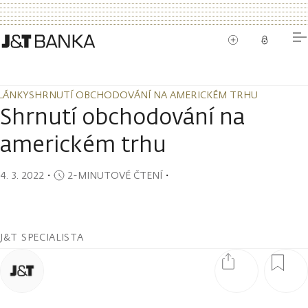
LÁNKY
SHRNUTÍ OBCHODOVÁNÍ NA AMERICKÉM TRHU
LÁNKY
SHRNUTÍ OBCHODOVÁNÍ NA AMERICKÉM TRHU
Shrnutí obchodování na
americkém trhu
4. 3. 2022
・
2-MINUTOVÉ ČTENÍ
・
J&T SPECIALISTA