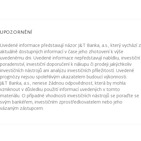
UPOZORNĚNÍ
Uvedené informace představují názor J&T Banka, a.s., který vychází z
aktuálně dostupných informací v čase jeho zhotovení k výše
uvedenému dni. Uvedené informace nepředstavují nabídku, investiční
poradenství, investiční doporučení k nákupu či prodeji jakýchkoliv
investičních nástrojů ani analýzu investičních příležitostí. Uvedené
prognózy nejsou spolehlivým ukazatelem budoucí výkonnosti.
J&T Banka, a.s., nenese žádnou odpovědnost, která by mohla
vzniknout v důsledku použití informací uvedených v tomto
materiálu. O případné vhodnosti investičních nástrojů se poraďte se
svým bankéřem, investičním zprostředkovatelem nebo jeho
vázaným zástupcem.