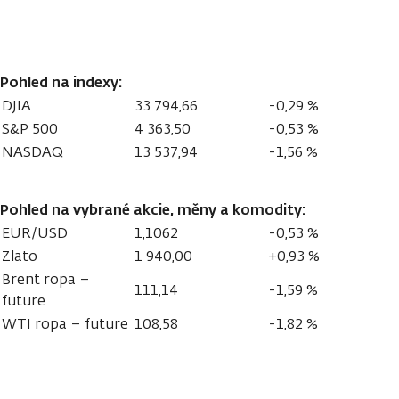
Pohled na indexy:
DJIA
33 794,66
-0,29 %
S&P 500
4 363,50
-0,53 %
NASDAQ
13 537,94
-1,56 %
Pohled na vybrané akcie, měny a komodity:
EUR/USD
1,1062
-0,53 %
Zlato
1 940,00
+0,93 %
Brent ropa –
111,14
-1,59 %
future
WTI ropa – future
108,58
-1,82 %