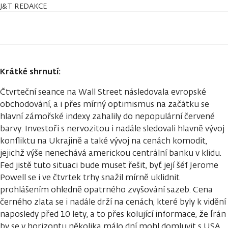
J&T REDAKCE
Krátké shrnutí:
Čtvrteční seance na Wall Street následovala evropské
obchodování, a i přes mírný optimismus na začátku se
hlavní zámořské indexy zahalily do nepopulární červené
barvy. Investoři s nervozitou i nadále sledovali hlavně vývoj
konfliktu na Ukrajině a také vývoj na cenách komodit,
jejichž výše nenechává americkou centrální banku v klidu.
Fed jistě tuto situaci bude muset řešit, byť její šéf Jerome
Powell se i ve čtvrtek trhy snažil mírně uklidnit
prohlášením ohledně opatrného zvyšování sazeb. Cena
černého zlata se i nadále drží na cenách, které byly k vidění
naposledy před 10 lety, a to přes kolující informace, že Írán
by se v horizontu několika málo dní mohl domluvit s USA