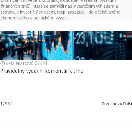
Milan Vaníček vede a koordinuje oddělení Research (výzkum
finančních trhů), které se zamýšlí nad investičním výhledem a
sestavuje investiční strategii, resp. zasazuje ji do očekávaného
ekonomického a politického vývoje.
6-MINUTOVÉ ČTENÍ
Pravidelný týdenní komentář k trhu
1
/
554
Předchozí
/
Další