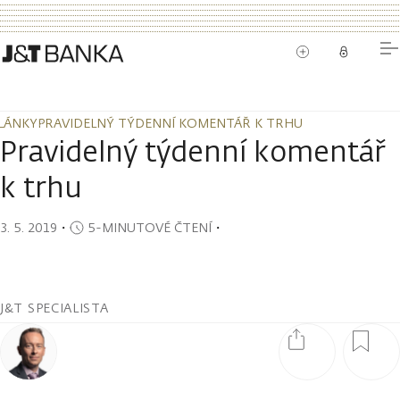
LÁNKY
PRAVIDELNÝ TÝDENNÍ KOMENTÁŘ K TRHU
LÁNKY
PRAVIDELNÝ TÝDENNÍ KOMENTÁŘ K TRHU
Pravidelný týdenní komentář
k trhu
3. 5. 2019
・
5-MINUTOVÉ ČTENÍ
・
J&T SPECIALISTA