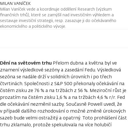
MILAN VANÍČEK
Milan Vaníček vede a koordinuje oddělení Research (výzkum
finančních trhů), které se zamýšlí nad investičním výhledem a
sestavuje investiční strategii, resp. zasazuje ji do očekávaného
ekonomického a politického vývoje.
Dění na světovém trhu
Přelom dubna a května byl ve
znamení výsledkové sezóny a zasedání Fedu. Výsledková
sezóna se nadále drží v solidních úrovních i po třech
čtvrtinách. Společnosti z S&P 500 překonaly očekávání na
čistém zisku ze 76 % a na tržbách z 56 %. Meziroční růst je
prozatím na čistém zisku 1,6 % a na tržbách 4,6 % r/r. Fed
dle očekávání nezměnil sazby. Současně Powell uvedl, že
v případě dalšího rozhodování o možné změně úrokových
sazeb bude velmi ostražitý a opatrný. Toto prohlášení část
trhu zklamalo, protože spekulovala na více holubičí