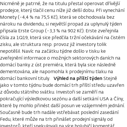
Nicméně je patrné, že na titulu přestal operovat dřívější
prodejce, který tlačil cenu níže již delší dobu. Při vynechání
Monety (-4,4 % na 75,5 Kč), která se obchodovala bez
nároku na dividendu, si největší propad za uplynulý týden
připsala Erste Group (-3,3 % na 902 Kč). Erste zveřejnila
čísla za 1Q19, která sice předčila tržní očekávání na čistém
zisku, ale struktura resp. provoz již investory tolik
nepotěšil. Navíc na začátku týdne došlo v tisku ke
zveřejnění informace o možných sektorových daních na
domácí banky z úst premiéra, která byla sice následně
dementována, ale napomohla k prodejnímu tlaku na
Výhled na příští týden
domácí bankovní tituly.
Stejně
jako v tomto týdnu bude domácí trh příští středu uzavřen
z důvodu státního svátku. Investoři se zaměří na
pokračující výsledkovou sezónu a další setkání USA a Číny,
které by mohlo přinést další posun ve vzájemném jednání.
Současně bude trh nadále vstřebávat poslední zasedání
Fedu, které může na trh přinášet prodejní signály od
investorů, kteří spekulovali na více holubičí komentář.