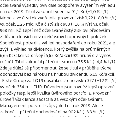
očekávané výsledky byly dále podpořeny zvýšením výhledu
na rok 2019. Titul zakončil týden na 91,1 Kč (-1,0 % t/t).
Moneta ve čtvrtek zveřejnila provozní zisk 1,22 (+8,0 % r/r)
vs. oček. 1,25 mld. Kč a čistý zisk 983 (-16 % r/r) vs. oček.
968 mil. Kč. Lepší než očekávaný čistý zisk byl především
z důvodu lepších než očekávaných opravných položek.
Společnost potvrdila výhled hospodaření do roku 2021, ale
zvýšila výhled na dividendu, který zvýšila na průměrných
6,65 Kč/akcii vs. dřívější 5,63 Kč/akcii (9% hrubý div. výnos
ročně). Titul zakončil páteční seanci na 75,5 Kč (-4,4 % t/t).
Zde je důležité připomenout, že se titul v průběhu týdne
obchodoval bez nároku na hrubou dividendu 6,15 Kč/akcii.
Erste Group za 1Q19 dosáhla čistého zisku 377 (+12 % r/r)
vs. oček. 354 mil. EUR. Důvodem jsou rovněž lepší opravné
položky resp. lepší kvalita úvěrového portfolia. Provozní
úroveň však lehce zaostala za vysokým očekáváním.
Management potvrdil svůj výhled na rok 2019. Akcie
zakončila páteční obchodování na 902 Kč (-3,3 % t/t).