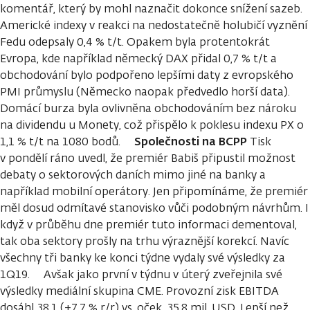
komentář, který by mohl naznačit dokonce snížení sazeb.
Americké indexy v reakci na nedostatečně holubičí vyznění
Fedu odepsaly 0,4 % t/t. Opakem byla protentokrát
Evropa, kde například německý DAX přidal 0,7 % t/t a
obchodování bylo podpořeno lepšími daty z evropského
PMI průmyslu (Německo naopak předvedlo horší data).
Domácí burza byla ovlivněna obchodováním bez nároku
na dividendu u Monety, což přispělo k poklesu indexu PX o
Společnosti na BCPP
1,1 % t/t na 1080 bodů.
Tisk
v pondělí ráno uvedl, že premiér Babiš připustil možnost
debaty o sektorových daních mimo jiné na banky a
například mobilní operátory. Jen připomínáme, že premiér
měl dosud odmítavé stanovisko vůči podobným návrhům. I
když v průběhu dne premiér tuto informaci dementoval,
tak oba sektory prošly na trhu výraznější korekcí. Navíc
všechny tři banky ke konci týdne vydaly své výsledky za
1Q19. Avšak jako první v týdnu v úterý zveřejnila své
výsledky mediální skupina CME. Provozní zisk EBITDA
dosáhl 38,1 (+7,7 % r/r) vs. oček. 35,8 mil. USD. Lepší než