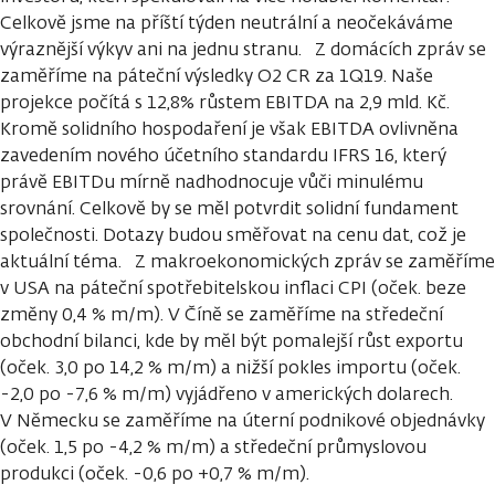
Celkově jsme na příští týden neutrální a neočekáváme
výraznější výkyv ani na jednu stranu. Z domácích zpráv se
zaměříme na páteční výsledky O2 CR za 1Q19. Naše
projekce počítá s 12,8% růstem EBITDA na 2,9 mld. Kč.
Kromě solidního hospodaření je však EBITDA ovlivněna
zavedením nového účetního standardu IFRS 16, který
právě EBITDu mírně nadhodnocuje vůči minulému
srovnání. Celkově by se měl potvrdit solidní fundament
společnosti. Dotazy budou směřovat na cenu dat, což je
aktuální téma. Z makroekonomických zpráv se zaměříme
v USA na páteční spotřebitelskou inflaci CPI (oček. beze
změny 0,4 % m/m). V Číně se zaměříme na středeční
obchodní bilanci, kde by měl být pomalejší růst exportu
(oček. 3,0 po 14,2 % m/m) a nižší pokles importu (oček.
-2,0 po -7,6 % m/m) vyjádřeno v amerických dolarech.
V Německu se zaměříme na úterní podnikové objednávky
(oček. 1,5 po -4,2 % m/m) a středeční průmyslovou
produkci (oček. -0,6 po +0,7 % m/m).