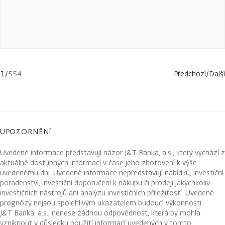
1
/
554
Předchozí
/
Další
UPOZORNĚNÍ
Uvedené informace představují názor J&T Banka, a.s., který vychází z
aktuálně dostupných informací v čase jeho zhotovení k výše
uvedenému dni. Uvedené informace nepředstavují nabídku, investiční
poradenství, investiční doporučení k nákupu či prodeji jakýchkoliv
investičních nástrojů ani analýzu investičních příležitostí. Uvedené
prognózy nejsou spolehlivým ukazatelem budoucí výkonnosti.
J&T Banka, a.s., nenese žádnou odpovědnost, která by mohla
vzniknout v důsledku použití informací uvedených v tomto