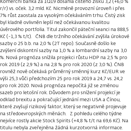
Komerční banka za 1Q19 dosáhla čistého zisku 3,2 (+6,0 %
r/r) vs. oček. 3,2 mld. Kč. Nicméně provozní úroveň i přes
7% růst zaostala za vysokým očekáváním trhu. Čistý zisk
byl kladně ovlivněn lepší než očekávanou kvalitou
úvěrového portfolia. Titul zakončil páteční seanci na 888,5
Kč (-1,3 % t/t). ČNB dle tržního očekávání zvýšila úrokové
sazby o 25 b.b. na 2,0 % (2T repo). Současně došlo ke
zvýšení diskontní sazby na 1,0 % a lombardní sazby na 3,0
%. Nová prognóza snížila projekci růstu HDP na 2,5 % pro
rok 2019 (z 2,9 %) a na 2,8 % pro rok 2020 (z 3,0 %). ČNB
rovněž nově očekává průměrný směnný kurz Kč/EUR ve
výši 25,3 vůči předchozím 25 pro rok 2019 a 24,7 vs. 24,2
pro rok 2020. Nová prognóza nepočítá již se změnou
sazeb pro letošní rok. Důvodem pro snížení projekcí je
odklad brexitu a pokračující jednání mezi USA a Čínou,
které zvyšují rizikový faktor, který se negativně projevuje
na středoevropských měnách. Z pohledu celého týdne
nejvíce rostly akcie Stock Spirits (+4,8 % t/t na 69,6 Kč). Na
titulu nebyla zveřejněna žádná kurzotvorná informace.