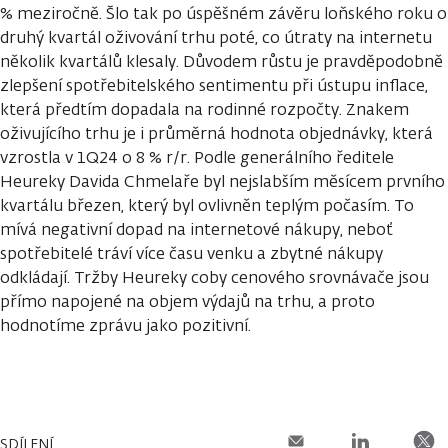
% meziročně. Šlo tak po úspěšném závěru loňského roku o
druhý kvartál oživování trhu poté, co útraty na internetu
několik kvartálů klesaly. Důvodem růstu je pravděpodobně
zlepšení spotřebitelského sentimentu při ústupu inflace,
která předtím dopadala na rodinné rozpočty. Znakem
oživujícího trhu je i průměrná hodnota objednávky, která
vzrostla v 1Q24 o 8 % r/r. Podle generálního ředitele
Heureky Davida Chmelaře byl nejslabším měsícem prvního
kvartálu březen, který byl ovlivněn teplým počasím. To
mívá negativní dopad na internetové nákupy, neboť
spotřebitelé tráví více času venku a zbytné nákupy
odkládají. Tržby Heureky coby cenového srovnávače jsou
přímo napojené na objem výdajů na trhu, a proto
hodnotíme zprávu jako pozitivní.
SDÍLENÍ