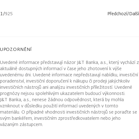
1
/
925
Předchozí
/
Další
UPOZORNĚNÍ
Uvedené informace představují názor J&T Banka, a.s., který vychází z
aktuálně dostupných informací v čase jeho zhotovení k výše
uvedenému dni. Uvedené informace nepředstavují nabídku, investiční
poradenství, investiční doporučení k nákupu či prodeji jakýchkoliv
investičních nástrojů ani analýzu investičních příležitostí. Uvedené
prognózy nejsou spolehlivým ukazatelem budoucí výkonnosti.
J&T Banka, a.s., nenese žádnou odpovědnost, která by mohla
vzniknout v důsledku použití informací uvedených v tomto
materiálu. O případné vhodnosti investičních nástrojů se poraďte se
svým bankéřem, investičním zprostředkovatelem nebo jeho
vázaným zástupcem.