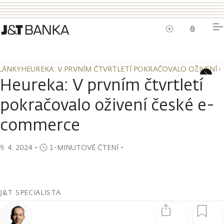
LÁNKY
HEUREKA: V PRVNÍM ČTVRTLETÍ POKRAČOVALO OŽIVENÍ 
LÁNKY
HEUREKA: V PRVNÍM ČTVRTLETÍ POKRAČOVALO OŽIVENÍ 
Heureka: V prvním čtvrtletí
pokračovalo oživení české e-
commerce
9. 4. 2024
・
1-MINUTOVÉ ČTENÍ
・
J&T SPECIALISTA