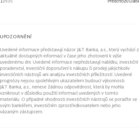
1
/
935
Předchozí
/
Další
UPOZORNĚNÍ
Uvedené informace představují názor J&T Banka, a.s., který vychází z
aktuálně dostupných informací v čase jeho zhotovení k výše
uvedenému dni. Uvedené informace nepředstavují nabídku, investiční
poradenství, investiční doporučení k nákupu či prodeji jakýchkoliv
investičních nástrojů ani analýzu investičních příležitostí. Uvedené
prognózy nejsou spolehlivým ukazatelem budoucí výkonnosti.
J&T Banka, a.s., nenese žádnou odpovědnost, která by mohla
vzniknout v důsledku použití informací uvedených v tomto
materiálu. O případné vhodnosti investičních nástrojů se poraďte se
svým bankéřem, investičním zprostředkovatelem nebo jeho
vázaným zástupcem.