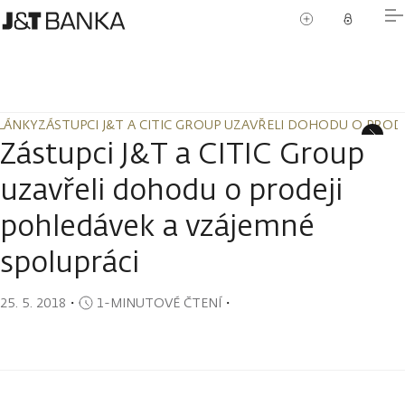
LÁNKY
ZÁSTUPCI J&T A CITIC GROUP UZAVŘELI DOHODU O PROD
LÁNKY
ZÁSTUPCI J&T A CITIC GROUP UZAVŘELI DOHODU O PROD
Zástupci J&T a CITIC Group
uzavřeli dohodu o prodeji
pohledávek a vzájemné
spolupráci
25. 5. 2018
・
1-MINUTOVÉ ČTENÍ
・