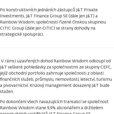
Po konstruktivních jednáních zástupců J&T Private
Investments, J&T Finance Group SE (dále jen J&T) a
Rainbow Wisdom, společnosti řízené čínskou skupinou
CITIC Group (dále jen CITIC) se strany dohodly na
strategické spolupráci.
V rámci uzavřených dohod Rainbow Wisdom odkoupí od
J&T veškeré pohledávky za společnostmi ze skupiny CEFC,
jejíž obchodní portfolio zahrnuje společnosti z oblasti
finančních služeb, průmyslu, nemovitostí, letectví, turismu
a pivovarnictví. Krizový management dosazený J&T bude
stažen.
Po dokončení všech navazujících transakcí se společnost
Rainbow Wisdom stane 9,9% akcionářem a držitelem
perpetuitních certifikátů J&T Finance Group SE.