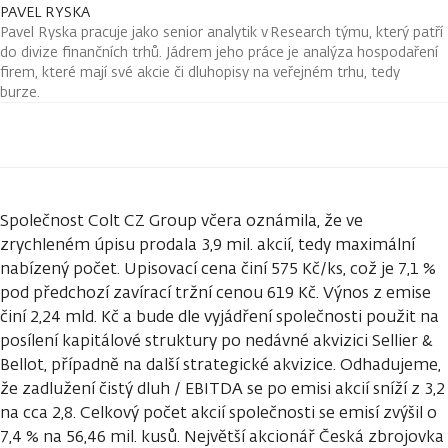
PAVEL RYSKA
Pavel Ryska pracuje jako senior analytik v Research týmu, který patří
do divize finančních trhů. Jádrem jeho práce je analýza hospodaření
firem, které mají své akcie či dluhopisy na veřejném trhu, tedy
burze.
Společnost Colt CZ Group včera oznámila, že ve
zrychleném úpisu prodala 3,9 mil. akcií, tedy maximální
nabízený počet. Upisovací cena činí 575 Kč/ks, což je 7,1 %
pod předchozí zavírací tržní cenou 619 Kč. Výnos z emise
činí 2,24 mld. Kč a bude dle vyjádření společnosti použit na
posílení kapitálové struktury po nedávné akvizici Sellier &
Bellot, případně na další strategické akvizice. Odhadujeme,
že zadlužení čistý dluh / EBITDA se po emisi akcií sníží z 3,2
na cca 2,8. Celkový počet akcií společnosti se emisí zvýšil o
7,4 % na 56,46 mil. kusů. Největší akcionář Česká zbrojovka