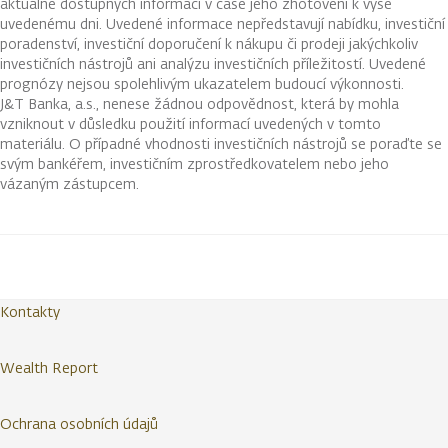
aktuálně dostupných informací v čase jeho zhotovení k výše
uvedenému dni. Uvedené informace nepředstavují nabídku, investiční
poradenství, investiční doporučení k nákupu či prodeji jakýchkoliv
investičních nástrojů ani analýzu investičních příležitostí. Uvedené
prognózy nejsou spolehlivým ukazatelem budoucí výkonnosti.
J&T Banka, a.s., nenese žádnou odpovědnost, která by mohla
vzniknout v důsledku použití informací uvedených v tomto
materiálu. O případné vhodnosti investičních nástrojů se poraďte se
svým bankéřem, investičním zprostředkovatelem nebo jeho
vázaným zástupcem.
Kontakty
Wealth Report
Ochrana osobních údajů