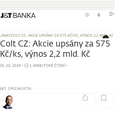
LÁNKY
COLT CZ: AKCIE UPSÁNY ZA 575 KČ/KS, VÝNOS 2,2 MLD. KČ
LÁNKY
COLT CZ: AKCIE UPSÁNY ZA 575 KČ/KS, VÝNOS 2,2 MLD. KČ
Colt CZ: Akcie upsány za 575
Kč/ks, výnos 2,2 mld. Kč
16. 10. 2024
・
1-MINUTOVÉ ČTENÍ
・
J&T SPECIALISTA