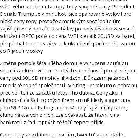
světového producenta ropy, tedy Spojené státy. Prezident
Donald Trump se v minulosti sice opakovaně vyslovil pro
nízké ceny ropy, protože americkým spotřebitelům
zajišťují levný benzín. Dva týdny po neúspěšném zasedaní
sdružení OPEC poté, co cena WTI klesla k 20USD za barel,
přispěchal Trump s výzvou k ukončení sporů směřovanou
do Rijádu i Moskvy.
Změna postoje šéfa Bílého domu je vynucena zoufalou
situací zadlužených amerických společností, pro které jsou
ceny pod 30USD mnohdy likvidační. Důkazem je žádost
americké ropné společnosti Whiting Petroleum o ochranu
před věřiteli ze začátku letošního dubna. Ceny akcií i
dluhopisů dalších ropných firem strmě klesly a agentury
jako S&P Global Ratings nebo Moody´s již snížily rating
dluhu některých z nich. Lze očekávat, že hlavní vlna
bankrotů z řad ropných těžařů teprve přijde.
Cena ropy se v dubnu po dalším „tweetu“ amerického