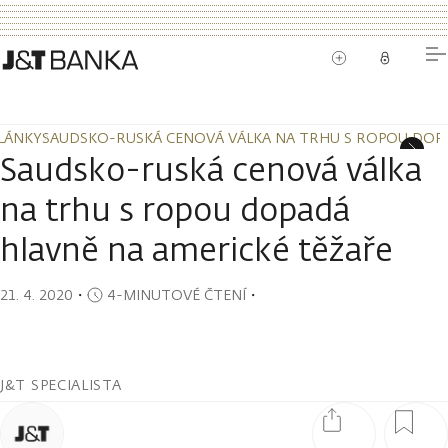
LÁNKY
SAUDSKO-RUSKÁ CENOVÁ VÁLKA NA TRHU S ROPOU DOPA
LÁNKY
SAUDSKO-RUSKÁ CENOVÁ VÁLKA NA TRHU S ROPOU DOPA
Saudsko-ruská cenová válka
na trhu s ropou dopadá
hlavně na americké těžaře
21. 4. 2020
・
4-MINUTOVÉ ČTENÍ
・
J&T SPECIALISTA