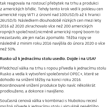
tak reagovala na rostoucí přebytek na trhu a produkci
z amerických břidlic. Tehdy tento krok vedl k poklesu cen
americké ropy WTI z úrovní nad 100USD/b až k hranici
26USD/b. Následkem dlouhodobě nízkých cen mezi lety
2016 až 2020 zkrachovalo více než 200 amerických
ropných společností,nicméně americký ropný boom to
nezastavilo, ale jen načas zpomalilo. Těžba ropy se
následně z minim roku 2016 navýšila do února 2020 o více
než 50%.
Rusko už k jednacímu stolu usedlo. Dojde i na USA?
Předchozí válka na trhu s ropou přivedla k jednacímu stolu
Rusko a vedla k vytvoření společenství OPEC+, které se
dohodlo na snížení těžby na konci roku 2016.
Koordinované snížení produkce bylo navíc několikrát
prodlouženo, a dokonce i navýšeno.
Současná cenová válka v kombinaci s hlubokou recesí
možná přivede k jednacímu stolu i aktuálně největšího