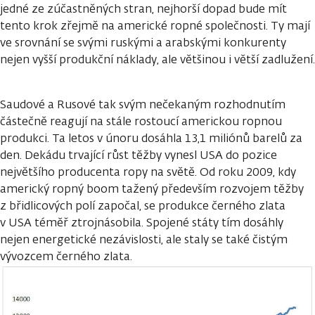
jedné ze zúčastněných stran, nejhorší dopad bude mít
tento krok zřejmě na americké ropné společnosti. Ty mají
ve srovnání se svými ruskými a arabskými konkurenty
nejen vyšší produkční náklady, ale většinou i větší zadlužení.
Saudové a Rusové tak svým nečekaným rozhodnutím
částečně reagují na stále rostoucí americkou ropnou
produkci. Ta letos v únoru dosáhla 13,1 miliónů barelů za
den. Dekádu trvající růst těžby vynesl USA do pozice
největšího producenta ropy na světě. Od roku 2009, kdy
americký ropný boom tažený především rozvojem těžby
z břidlicových polí započal, se produkce černého zlata
v USA téměř ztrojnásobila. Spojené státy tím dosáhly
nejen energetické nezávislosti, ale staly se také čistým
vývozcem černého zlata.