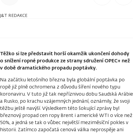
J&T REDAKCE
Těžko si lze představit horší okamžik ukončení dohody
o snížení ropné produkce ze strany sdružení OPEC+ než
v době dramatického propadu poptávky.
Na začátku letošního března byla globální poptávka po
ropě již plně ochromena z důvodu šíření nového typu
koronaviru. V tuto již tak nepříznivou dobu Saudská Arábie
a Rusko, po krachu vzájemných jednání, oznámily, že svoji
těžbu ještě navýší. Výsledkem této šokující zprávy byl
březnový propad cen ropy Brent i americké WTI o více než
50%, a jedná se tak o vůbec největší meziměsíční pokles v
historii. Zatímco započatá cenová válka neprospěje ani