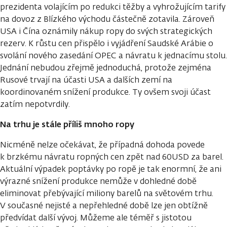
prezidenta volajícím po redukci těžby a vyhrožujícím tarify
na dovoz z Blízkého východu částečně zotavila. Zároveň
USA i Čína oznámily nákup ropy do svých strategických
rezerv. K růstu cen přispělo i vyjádření Saudské Arábie o
svolání nového zasedání OPEC a návratu k jednacímu stolu.
Jednání nebudou zřejmě jednoduchá, protože zejména
Rusové trvají na účasti USA a dalších zemí na
koordinovaném snížení produkce. Ty ovšem svoji účast
zatím nepotvrdily.
Na trhu je stále příliš mnoho ropy
Nicméně nelze očekávat, že případná dohoda povede
k brzkému návratu ropných cen zpět nad 60USD za barel.
Aktuální výpadek poptávky po ropě je tak enormní, že ani
výrazné snížení produkce nemůže v dohledné době
eliminovat přebývající miliony barelů na světovém trhu.
V současné nejisté a nepřehledné době lze jen obtížně
předvídat další vývoj. Můžeme ale téměř s jistotou