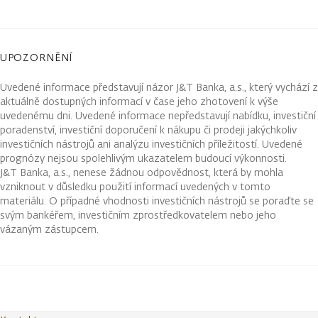
UPOZORNĚNÍ
Uvedené informace představují názor J&T Banka, a.s., který vychází z
aktuálně dostupných informací v čase jeho zhotovení k výše
uvedenému dni. Uvedené informace nepředstavují nabídku, investiční
poradenství, investiční doporučení k nákupu či prodeji jakýchkoliv
investičních nástrojů ani analýzu investičních příležitostí. Uvedené
prognózy nejsou spolehlivým ukazatelem budoucí výkonnosti.
J&T Banka, a.s., nenese žádnou odpovědnost, která by mohla
vzniknout v důsledku použití informací uvedených v tomto
materiálu. O případné vhodnosti investičních nástrojů se poraďte se
svým bankéřem, investičním zprostředkovatelem nebo jeho
vázaným zástupcem.