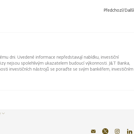
Předchozí
/
Další
ému dni. Uvedené informace nepředstavují nabídku, investiční
ognózy nejsou spolehlivým ukazatelem budoucí výkonnosti. J&T Banka,
osti investičních nástrojů se poraďte se svým bankéřem, investičním
e