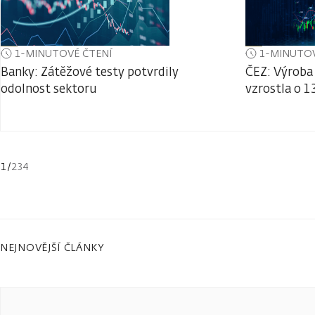
1-MINUTOVÉ ČTENÍ
1-MINUTOV
Banky: Zátěžové testy potvrdily
ČEZ: Výroba 
odolnost sektoru
vzrostla o 1
1
/
234
NEJNOVĚJŠÍ ČLÁNKY