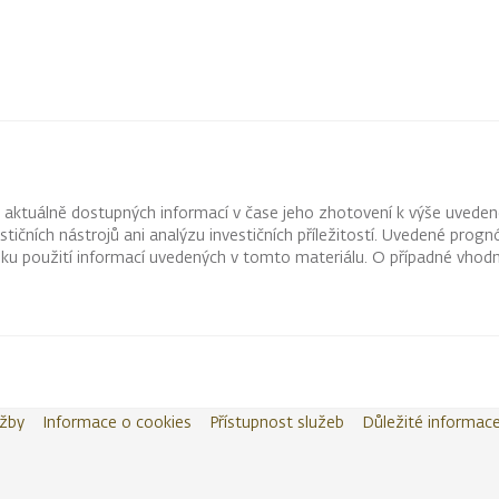
z aktuálně dostupných informací v čase jeho zhotovení k výše uveden
vestičních nástrojů ani analýzu investičních příležitostí. Uvedené pr
ku použití informací uvedených v tomto materiálu. O případné vhodn
užby
Informace o cookies
Přístupnost služeb
Důležité informac