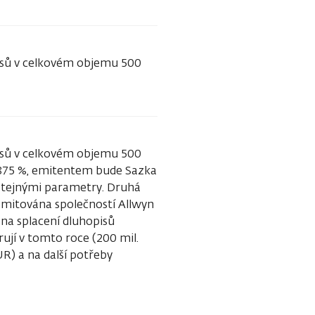
isů v celkovém objemu 500
isů v celkovém objemu 500
,875 %, emitentem bude Sazka
e stejnými parametry. Druhá
emitována společností Allwyn
na splacení dluhopisů
ují v tomto roce (200 mil.
UR) a na další potřeby