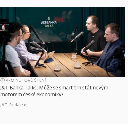
4-MINUTOVÉ ČTENÍ
J&T Banka Talks: Může se smart trh stát novým
motorem české ekonomiky?
J&T Redakce
,