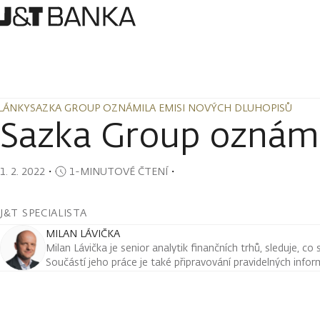
LÁNKY
SAZKA GROUP OZNÁMILA EMISI NOVÝCH DLUHOPISŮ
LÁNKY
SAZKA GROUP OZNÁMILA EMISI NOVÝCH DLUHOPISŮ
Sazka Group oznámi
1. 2. 2022
・
1-MINUTOVÉ ČTENÍ
・
J&T SPECIALISTA
MILAN LÁVIČKA
Milan Lávička je senior analytik finančních trhů, sleduje, co
Součástí jeho práce je také připravování pravidelných infor