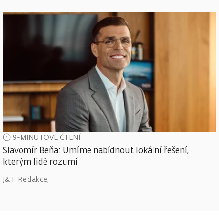
9-MINUTOVÉ ČTENÍ
Slavomír Beňa: Umíme nabídnout lokální řešení,
kterým lidé rozumí
J&T Redakce
,