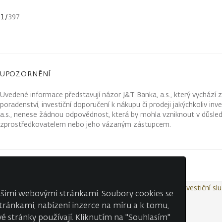
1
/
397
UPOZORNĚNÍ
Uvedené informace představují názor J&T Banka, a.s., který vychází 
poradenství, investiční doporučení k nákupu či prodeji jakýchkoliv in
a.s., nenese žádnou odpovědnost, která by mohla vzniknout v důsled
zprostředkovatelem nebo jeho vázaným zástupcem.
Kontakty
Wealth Report
Ochrana osobních údajů
Investiční sl
našimi webovými stránkami. Soubory cookies se
 stránkami, nabízení inzerce na míru a k tomu,
é stránky používají. Kliknutím na "Souhlasím"
© J&T BANKA, a.s. 2026