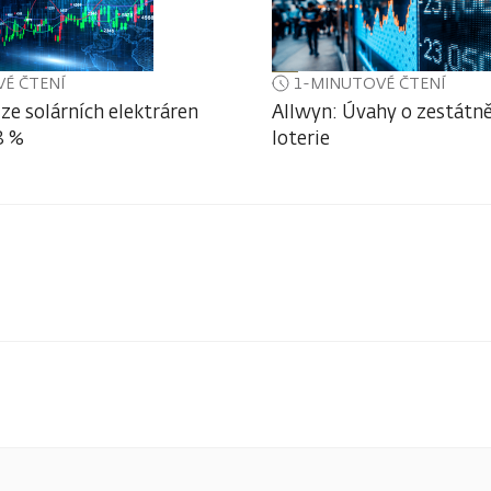
É ČTENÍ
1-MINUTOVÉ ČTENÍ
ze solárních elektráren
Allwyn: Úvahy o zestátně
3 %
loterie