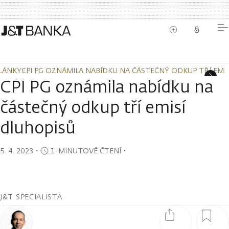
LÁNKY
CPI PG OZNÁMILA NABÍDKU NA ČÁSTEČNÝ ODKUP TŘÍ EMI
LÁNKY
CPI PG OZNÁMILA NABÍDKU NA ČÁSTEČNÝ ODKUP TŘÍ EMI
CPI PG oznámila nabídku na
částečný odkup tří emisí
dluhopisů
5. 4. 2023
・
1-MINUTOVÉ ČTENÍ
・
J&T SPECIALISTA