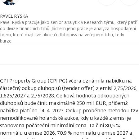
PAVEL RYSKA
Pavel Ryska pracuje jako senior analytik v Research týmu, který patří
do divize finančních trhů. Jádrem jeho práce je analýza hospodaření
firem, které mají své akcie či dluhopisy na veřejném trhu, tedy
burze.
CPI Property Group (CPI PG) včera oznámila nabídku na
částečný odkup dluhopisů (tender offer) z emisí 2,75/2026,
1,625/2027 a 2,75/2028. Celková hodnota odkoupených
dluhopisů bude činit maximálně 250 mil. EUR, přičemž
nabídka platí do 14. 4. 2023. Odkup proběhne metodou tzv.
nemodifikované holandské aukce, kdy u každé z emisí je
stanovena počáteční minimální cena. Ta činí 80,5 %
nominálu u emise 2026, 70,9 % nominálu u emise 2027 a