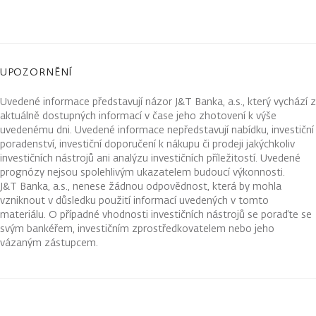
UPOZORNĚNÍ
Uvedené informace představují názor J&T Banka, a.s., který vychází z
aktuálně dostupných informací v čase jeho zhotovení k výše
uvedenému dni. Uvedené informace nepředstavují nabídku, investiční
poradenství, investiční doporučení k nákupu či prodeji jakýchkoliv
investičních nástrojů ani analýzu investičních příležitostí. Uvedené
prognózy nejsou spolehlivým ukazatelem budoucí výkonnosti.
J&T Banka, a.s., nenese žádnou odpovědnost, která by mohla
vzniknout v důsledku použití informací uvedených v tomto
materiálu. O případné vhodnosti investičních nástrojů se poraďte se
svým bankéřem, investičním zprostředkovatelem nebo jeho
vázaným zástupcem.