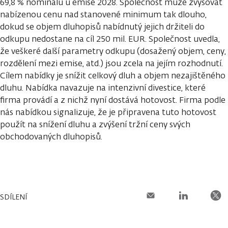
69,8 % nominálu u emise 2028. Společnost může zvyšovat
nabízenou cenu nad stanovené minimum tak dlouho,
dokud se objem dluhopisů nabídnutý jejich držiteli do
odkupu nedostane na cíl 250 mil. EUR. Společnost uvedla,
že veškeré další parametry odkupu (dosažený objem, ceny,
rozdělení mezi emise, atd.) jsou zcela na jejím rozhodnutí.
Cílem nabídky je snížit celkový dluh a objem nezajištěného
dluhu. Nabídka navazuje na intenzivní divestice, které
firma provádí a z nichž nyní dostává hotovost. Firma podle
nás nabídkou signalizuje, že je připravena tuto hotovost
použít na snížení dluhu a zvýšení tržní ceny svých
obchodovaných dluhopisů.
SDÍLENÍ