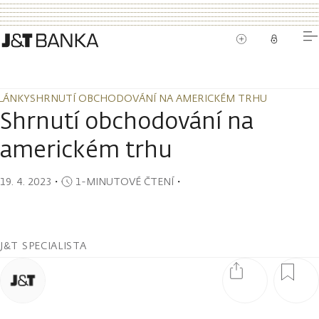
LÁNKY
SHRNUTÍ OBCHODOVÁNÍ NA AMERICKÉM TRHU
LÁNKY
SHRNUTÍ OBCHODOVÁNÍ NA AMERICKÉM TRHU
Shrnutí obchodování na
americkém trhu
19. 4. 2023
・
1-MINUTOVÉ ČTENÍ
・
J&T SPECIALISTA