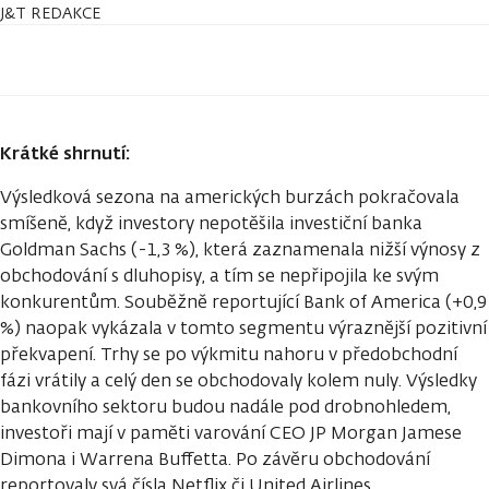
J&T REDAKCE
Krátké shrnutí:
Výsledková sezona na amerických burzách pokračovala
smíšeně, když investory nepotěšila investiční banka
Goldman Sachs (-1,3 %), která zaznamenala nižší výnosy z
obchodování s dluhopisy, a tím se nepřipojila ke svým
konkurentům. Souběžně reportující Bank of America (+0,9
%) naopak vykázala v tomto segmentu výraznější pozitivní
překvapení. Trhy se po výkmitu nahoru v předobchodní
fázi vrátily a celý den se obchodovaly kolem nuly. Výsledky
bankovního sektoru budou nadále pod drobnohledem,
investoři mají v paměti varování CEO JP Morgan Jamese
Dimona i Warrena Buffetta. Po závěru obchodování
reportovaly svá čísla Netflix či United Airlines.