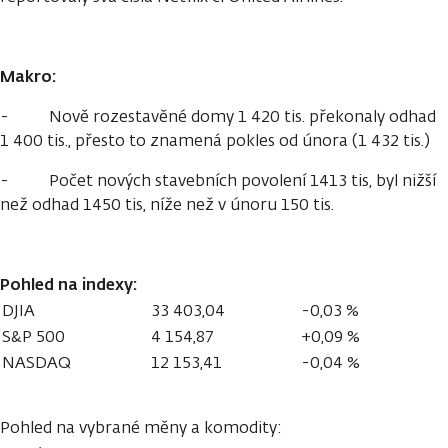
Makro:
- Nově rozestavěné domy 1 420 tis. překonaly odhad
1 400 tis., přesto to znamená pokles od února (1 432 tis.)
- Počet nových stavebních povolení 1413 tis, byl nižší
než odhad 1450 tis, níže než v únoru 150 tis.
Pohled na indexy:
DJIA
33 403,04
-0,03 %
S&P 500
4 154,87
+0,09 %
NASDAQ
12 153,41
-0,04 %
Pohled na vybrané měny a komodity: