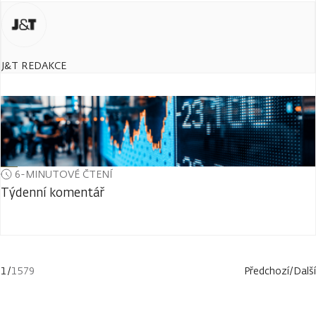
J&T REDAKCE
6-MINUTOVÉ ČTENÍ
Týdenní komentář
1
/
1579
Předchozí
/
Další