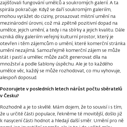
zajišťovali fungování umělců a soukromých galerií. A ta
spirála pokračuje. Když se daří soukromým galeriím,
mohou vyrážet do ciziny, prosazovat místní umění na
mezinárodní úrovni, což má zpětně pozitivní dopad na
umělce, jejich umění, a tedy i na sbírky a jejich kvalitu. Dále
vzniká díky galeriím veřejný kulturní prostor, který je
otevřen i těm zájemcům o umění, které komerční stránka
umění nezajímá. Samozřejmě komerční zájem se může
stát i pastí a umělec může začít generovat díla na
množství a podle šablony úspěchu. Ale je to každého
umělce věc, každý se může rozhodovat, co mu vyhovuje,
alespoň doposud.
Pozorujete v posledních letech nárůst počtu sběratelů
v Česku?
Rozhodně a je to skvělé. Mám dojem, že to souvisí i s tím,
že u určité části populace, řekněme té movitější, došlo již
k nasycení části hodnot a hledají další směr. Umění pro ně