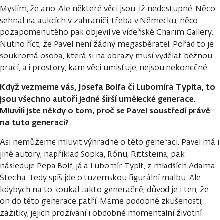
Myslím, že ano. Ale některé věci jsou již nedostupné. Něco
sehnal na aukcích v zahraničí, třeba v Německu, něco
pozapomenutého pak objevil ve vídeňské Charim Gallery.
Nutno říct, že Pavel není žádný megasběratel. Pořád to je
soukromá osoba, která si na obrazy musí vydělat běžnou
prací, a i prostory, kam věci umisťuje, nejsou nekonečné.
Když vezmeme vás, Josefa Bolfa či Lubomíra Typlta, to
jsou všechno autoři jedné širší umělecké generace.
Mluvili jste někdy o tom, proč se Pavel soustředí právě
na tuto generaci?
Asi nemůžeme mluvit výhradně o této generaci. Pavel má i
jiné autory, například Sopka, Rónu, Rittsteina, pak
následuje Pepa Bolf, já a Lubomír Typlt, z mladších Adama
Štecha. Tedy spíš jde o tuzemskou figurální malbu. Ale
kdybych na to koukal takto generačně, důvod je i ten, že
on do této generace patří. Máme podobné zkušenosti,
zážitky, jejich prožívání i obdobné momentální životní