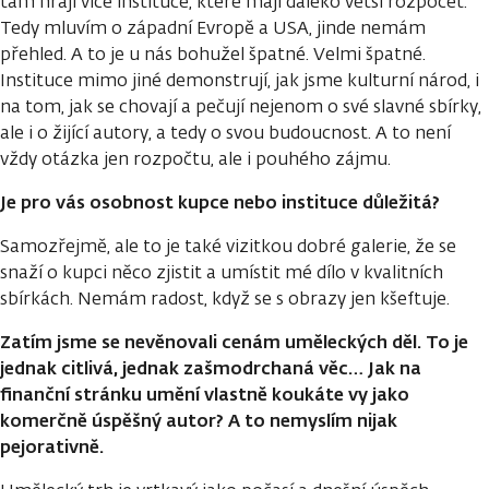
tam hrají více instituce, které mají daleko větší rozpočet.
Tedy mluvím o západní Evropě a USA, jinde nemám
přehled. A to je u nás bohužel špatné. Velmi špatné.
Instituce mimo jiné demonstrují, jak jsme kulturní národ, i
na tom, jak se chovají a pečují nejenom o své slavné sbírky,
ale i o žijící autory, a tedy o svou budoucnost. A to není
vždy otázka jen rozpočtu, ale i pouhého zájmu.
Je pro vás osobnost kupce nebo instituce důležitá?
Samozřejmě, ale to je také vizitkou dobré galerie, že se
snaží o kupci něco zjistit a umístit mé dílo v kvalitních
sbírkách. Nemám radost, když se s obrazy jen kšeftuje.
Zatím jsme se nevěnovali cenám uměleckých děl. To je
jednak citlivá, jednak zašmodrchaná věc… Jak na
finanční stránku umění vlastně koukáte vy jako
komerčně úspěšný autor? A to nemyslím nijak
pejorativně.