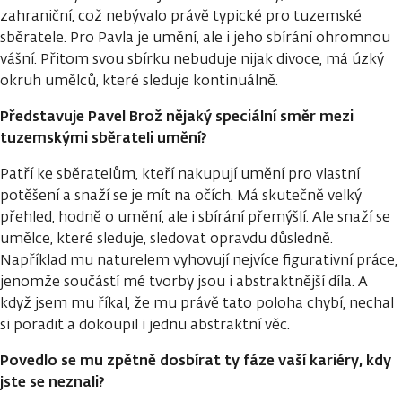
zahraniční, což nebývalo právě typické pro tuzemské
sběratele. Pro Pavla je umění, ale i jeho sbírání ohromnou
vášní. Přitom svou sbírku nebuduje nijak divoce, má úzký
okruh umělců, které sleduje kontinuálně.
Představuje Pavel Brož nějaký speciální směr mezi
tuzemskými sběrateli umění?
Patří ke sběratelům, kteří nakupují umění pro vlastní
potěšení a snaží se je mít na očích. Má skutečně velký
přehled, hodně o umění, ale i sbírání přemýšlí. Ale snaží se
umělce, které sleduje, sledovat opravdu důsledně.
Například mu naturelem vyhovují nejvíce figurativní práce,
jenomže součástí mé tvorby jsou i abstraktnější díla. A
když jsem mu říkal, že mu právě tato poloha chybí, nechal
si poradit a dokoupil i jednu abstraktní věc.
Povedlo se mu zpětně dosbírat ty fáze vaší kariéry, kdy
jste se neznali?