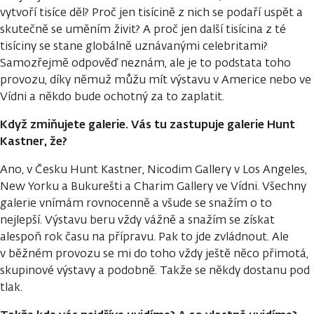
vytvoří tisíce děl? Proč jen tisícině z nich se podaří uspět a
skutečně se uměním živit? A proč jen další tisícina z té
tisíciny se stane globálně uznávanými celebritami?
Samozřejmě odpověď neznám, ale je to podstata toho
provozu, díky němuž můžu mít výstavu v Americe nebo ve
Vídni a někdo bude ochotný za to zaplatit.
Když zmiňujete galerie. Vás tu zastupuje galerie Hunt
Kastner, že?
Ano, v Česku Hunt Kastner, Nicodim Gallery v Los Angeles,
New Yorku a Bukurešti a Charim Gallery ve Vídni. Všechny
galerie vnímám rovnocenně a všude se snažím o to
nejlepší. Výstavu beru vždy vážně a snažím se získat
alespoň rok času na přípravu. Pak to jde zvládnout. Ale
v běžném provozu se mi do toho vždy ještě něco přimotá,
skupinové výstavy a podobně. Takže se někdy dostanu pod
tlak.