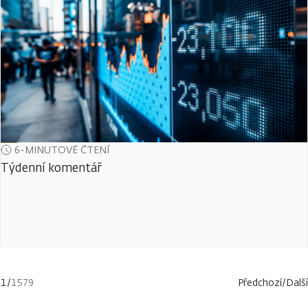
6-MINUTOVÉ ČTENÍ
Týdenní komentář
1
/
1579
Předchozí
/
Další