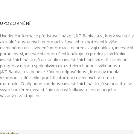
UPOZORNĚNÍ
Uvedené informace představují názor J&T Banka, a.s., který vychází z
aktuálně dostupných informací v čase jeho zhotovení k výše
uvedenému dni. Uvedené informace nepředstavují nabídku, investiční
poradenství, investiční doporučení k nákupu či prodeji jakýchkoliv
investičních nástrojů ani analýzu investičních příležitostí. Uvedené
prognózy nejsou spolehlivým ukazatelem budoucí výkonnosti.
J&T Banka, a.s., nenese žádnou odpovědnost, která by mohla
vzniknout v důsledku použití informací uvedených v tomto
materiálu. O případné vhodnosti investičních nástrojů se poraďte se
svým bankéřem, investičním zprostředkovatelem nebo jeho
vázaným zástupcem.
Kontakty