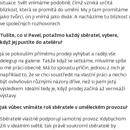
situace. Svět vnímáme podobně, čímž vzniká určitá
blízkost, která se promítá do umění. My ji tam promítáme
jako tvůrci, on ji vnímá jako divák. A nacházíme tu blízkost i
ve společných rozhovorech.
Tušíte, co si Pavel, potažmo každý sběratel, vybere,
když jej pustíte do ateliéru?
Já se pokouším přímému prodeji vyhýbat a raději vše
deleguji na galerie. Takže když se setkáme, mluvíme spíše
o mé práci obecně. Má to spoustu příčin, jednou z nich je
například to, že se chci soustředit na vlastní práci a nechci
být ovlivňován různými názory dříve, než si jsem jistý
výsledkem. Ideální tedy je, když prodej začíná až vernisáží
výstavy.
Jak vůbec vnímáte roli sběratele v uměleckém provozu?
Sběratelé vlastně podporují samotný provoz. Kdybychom
žili v ideálním světě, tak právě soukromí sběratelé by