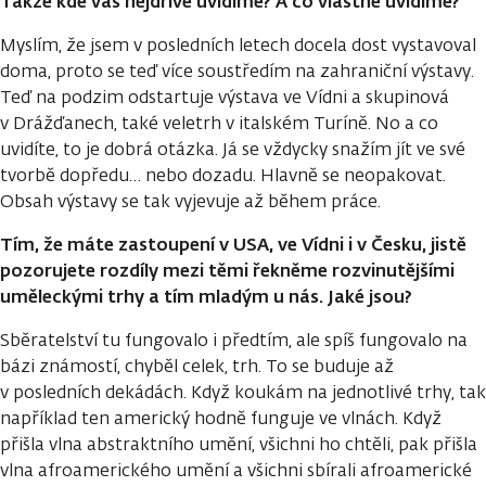
Takže kde vás nejdříve uvidíme? A co vlastně uvidíme?
Myslím, že jsem v posledních letech docela dost vystavoval
doma, proto se teď více soustředím na zahraniční výstavy.
Teď na podzim odstartuje výstava ve Vídni a skupinová
v Drážďanech, také veletrh v italském Turíně. No a co
uvidíte, to je dobrá otázka. Já se vždycky snažím jít ve své
tvorbě dopředu… nebo dozadu. Hlavně se neopakovat.
Obsah výstavy se tak vyjevuje až během práce.
Tím, že máte zastoupení v USA, ve Vídni i v Česku, jistě
pozorujete rozdíly mezi těmi
řekněme rozvinutějšími
uměleckými trhy a tím mladým u nás. Jaké jsou?
Sběratelství tu fungovalo i předtím, ale spíš fungovalo na
bázi známostí, chyběl celek, trh. To se buduje až
v posledních dekádách. Když koukám na jednotlivé trhy, tak
například ten americký hodně funguje ve vlnách. Když
přišla vlna abstraktního umění, všichni ho chtěli, pak přišla
vlna afroamerického umění a všichni sbírali afroamerické