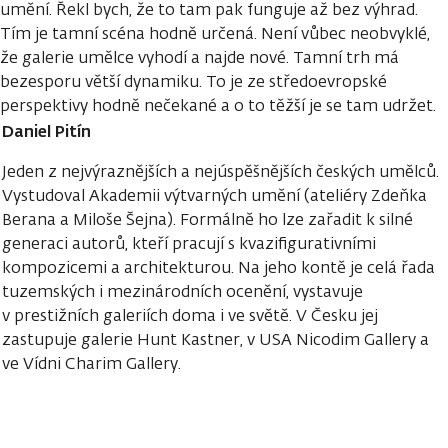
umění. Řekl bych, že to tam pak funguje až bez výhrad.
Tím je tamní scéna hodně určená. Není vůbec neobvyklé,
že galerie umělce vyhodí a najde nové. Tamní trh má
bezesporu větší dynamiku. To je ze středoevropské
perspektivy hodně nečekané a o to těžší je se tam udržet.
Daniel Pitín
Jeden z nejvýraznějších a nejúspěšnějších českých umělců.
Vystudoval Akademii výtvarných umění (ateliéry Zdeňka
Berana a Miloše Šejna). Formálně ho lze zařadit k silné
generaci autorů, kteří pracují s kvazifigurativními
kompozicemi a architekturou. Na jeho kontě je celá řada
tuzemských i mezinárodních ocenění, vystavuje
v prestižních galeriích doma i ve světě. V Česku jej
zastupuje galerie Hunt Kastner, v USA Nicodim Gallery a
ve Vídni Charim Gallery.