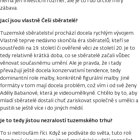
nemá jen investiční rozměr, ale je to i do určité míry
zábava.
Jací jsou vlastně Češi sběratelé?
Tuzemské sběratelství prochází docela rychlým vývojem.
Vlastně teprve nedávno skončila éra sběratelů, kteří se
soustředili na 19. století či ověřené věci ze století 20. Je to
tedy relativně krátká doba, co se sběratelé začali vůbec
věnovat současnému umění. Ale je pravda, že i tady
převažují ještě docela konzervativní tendence, tedy
dominantní role malby, konkrétně figurální malby. Jiné
formáty v tom mají docela problém, což vím i od své ženy
Adély Babanové, která je videoumělkyně. Chtělo by to, aby
mladí sběratelé dostali chuť zariskovat společně s umělci a
pustili se ještě více i do jiných médií.
Je to tedy jistou nezralostí tuzemského trhu?
To si netroufám říci. Když se podíváte do světa, tuto roli