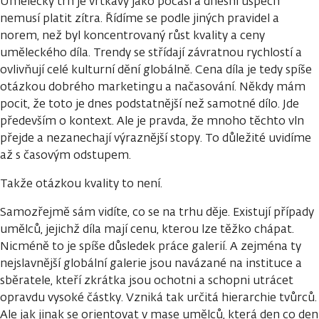
Umělecký trh je vrtkavý jako počasí a dnešní úspěch
nemusí platit zítra. Řídíme se podle jiných pravidel a
norem, než byl koncentrovaný růst kvality a ceny
uměleckého díla. Trendy se střídají závratnou rychlostí a
ovlivňují celé kulturní dění globálně. Cena díla je tedy spíše
otázkou dobrého marketingu a načasování. Někdy mám
pocit, že toto je dnes podstatnější než samotné dílo. Jde
především o kontext. Ale je pravda, že mnoho těchto vln
přejde a nezanechají výraznější stopy. To důležité uvidíme
až s časovým odstupem.
Takže otázkou kvality to není.
Samozřejmě sám vidíte, co se na trhu děje. Existují případy
umělců, jejichž díla mají cenu, kterou lze těžko chápat.
Nicméně to je spíše důsledek práce galerií. A zejména ty
nejslavnější globální galerie jsou navázané na instituce a
sběratele, kteří zkrátka jsou ochotni a schopni utrácet
opravdu vysoké částky. Vzniká tak určitá hierarchie tvůrců.
Ale jak jinak se orientovat v mase umělců, která den co den