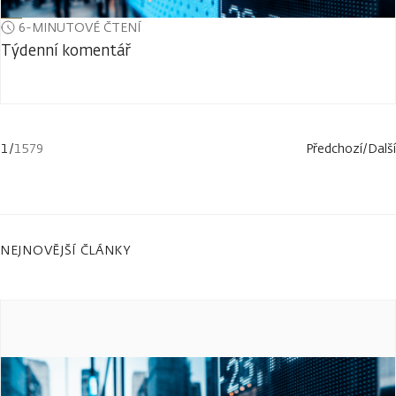
6-MINUTOVÉ ČTENÍ
Týdenní komentář
1
/
1579
Předchozí
/
Další
NEJNOVĚJŠÍ ČLÁNKY