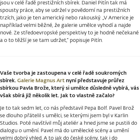
jsou v celé řadě prestižních sbírek. Daniel Pitín tak má
spousty práce, aby se udržel v povědomí na prestižních
trzích, jako je ten americký nebo rakouský. „V Americe je
například velmi běžné, že galerie umělce vyhodí a najde
nové. Ze středoevropské perspektivy to je hodně nečekané
a o to těžší je se tam udržet,“ popisuje Pitín.
Vaše tvorba je zastoupena v celé řadě soukromých
sbírek.
Galerie Magnus Art
nyní představuje průřez
sbírkou Pavla Brože, který si umělce důsledně vybírá, vás
však sbírá již několik let. Jak to vlastně začalo?
Je to tak sedm let, co nás představil Pepa Bolf. Pavel Brož
se dlouho přátelil s umělci, se kterými jsem byl v Karlin
Studios. Poté navštívil můj ateliér a hned jsme se pustili do
dialogu o umění. Pavel má do umělecké scény a umění
velmi dobrý vhled. A to jak do české scény, tak i do