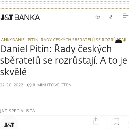
LÁNKY
DANIEL PITÍN: ŘADY ČESKÝCH SBĚRATELŮ SE ROZRŮSTAJÍ. 
LÁNKY
DANIEL PITÍN: ŘADY ČESKÝCH SBĚRATELŮ SE ROZRŮSTAJÍ. 
Daniel Pitín: Řady českých
sběratelů se rozrůstají. A to je
skvělé
22. 10. 2022
・
8-MINUTOVÉ ČTENÍ
・
J&T SPECIALISTA