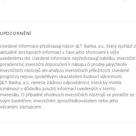
UPOZORNĚNÍ
Uvedené informace představují názor J&T Banka, a.s., který vychází z
aktuálně dostupných informací v čase jeho zhotovení k výše
uvedenému dni. Uvedené informace nepředstavují nabídku, investiční
poradenství, investiční doporučení k nákupu či prodeji jakýchkoliv
investičních nástrojů ani analýzu investičních příležitostí. Uvedené
prognózy nejsou spolehlivým ukazatelem budoucí výkonnosti.
J&T Banka, a.s., nenese žádnou odpovědnost, která by mohla
vzniknout v důsledku použití informací uvedených v tomto
materiálu. O případné vhodnosti investičních nástrojů se poraďte se
svým bankéřem, investičním zprostředkovatelem nebo jeho
vázaným zástupcem.