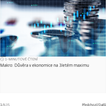
1-MINUTOVÉ ČTENÍ
Makro: Důvěra v ekonomice na 3letém maximu
1
/
635
Předchozí
/
Další