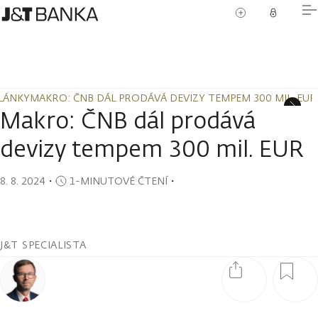
LÁNKY
MAKRO: ČNB DÁL PRODÁVÁ DEVIZY TEMPEM 300 MIL. EUR
LÁNKY
MAKRO: ČNB DÁL PRODÁVÁ DEVIZY TEMPEM 300 MIL. EUR
Makro: ČNB dál prodává
devizy tempem 300 mil. EUR
8. 8. 2024
・
1-MINUTOVÉ ČTENÍ
・
J&T SPECIALISTA