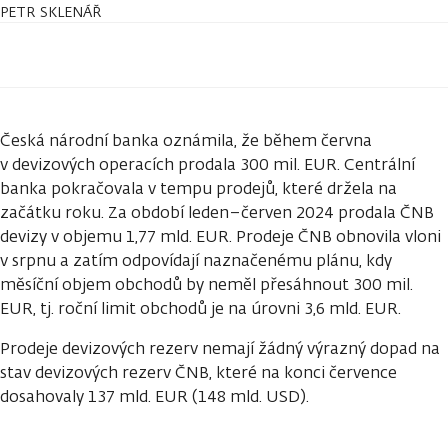
PETR SKLENÁŘ
Česká národní banka oznámila, že během června
v devizových operacích prodala 300 mil. EUR. Centrální
banka pokračovala v tempu prodejů, které držela na
začátku roku. Za období leden–červen 2024 prodala ČNB
devizy v objemu 1,77 mld. EUR. Prodeje ČNB obnovila vloni
v srpnu a zatím odpovídají naznačenému plánu, kdy
měsíční objem obchodů by neměl přesáhnout 300 mil.
EUR, tj. roční limit obchodů je na úrovni 3,6 mld. EUR.
Prodeje devizových rezerv nemají žádný výrazný dopad na
stav devizových rezerv ČNB, které na konci července
dosahovaly 137 mld. EUR (148 mld. USD).