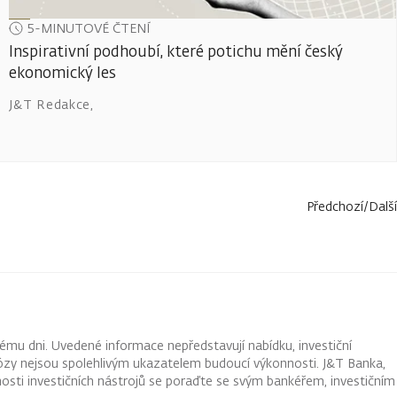
5-MINUTOVÉ ČTENÍ
Inspirativní podhoubí, které potichu mění český
ekonomický les
J&T Redakce
,
Předchozí
/
Další
ému dni. Uvedené informace nepředstavují nabídku, investiční
ognózy nejsou spolehlivým ukazatelem budoucí výkonnosti. J&T Banka,
osti investičních nástrojů se poraďte se svým bankéřem, investičním