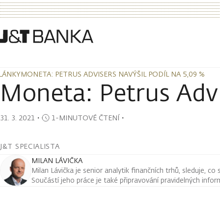
LÁNKY
MONETA: PETRUS ADVISERS NAVÝŠIL PODÍL NA 5,09 %
LÁNKY
MONETA: PETRUS ADVISERS NAVÝŠIL PODÍL NA 5,09 %
Moneta: Petrus Advi
31. 3. 2021
・
1-MINUTOVÉ ČTENÍ
・
J&T SPECIALISTA
MILAN LÁVIČKA
Milan Lávička je senior analytik finančních trhů, sleduje, co
Součástí jeho práce je také připravování pravidelných infor