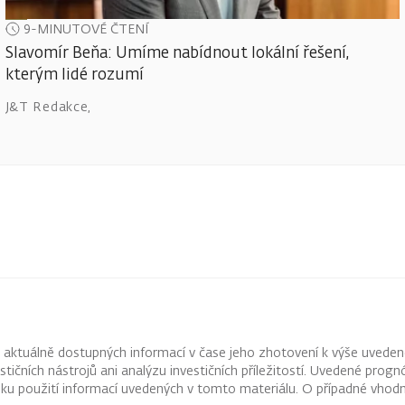
9-MINUTOVÉ ČTENÍ
Slavomír Beňa: Umíme nabídnout lokální řešení,
kterým lidé rozumí
J&T Redakce
,
z aktuálně dostupných informací v čase jeho zhotovení k výše uveden
vestičních nástrojů ani analýzu investičních příležitostí. Uvedené pr
ku použití informací uvedených v tomto materiálu. O případné vhodn