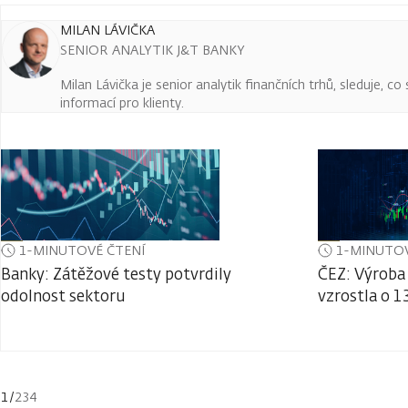
MILAN LÁVIČKA
SENIOR ANALYTIK J&T BANKY
Milan Lávička je senior analytik finančních trhů, sleduje, c
informací pro klienty.
1-MINUTOVÉ ČTENÍ
1-MINUTOV
Banky: Zátěžové testy potvrdily
ČEZ: Výroba 
odolnost sektoru
vzrostla o 1
1
/
234