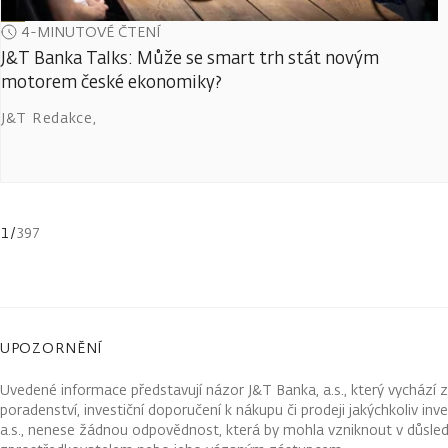
4-MINUTOVÉ ČTENÍ
J&T Banka Talks: Může se smart trh stát novým
motorem české ekonomiky?
J&T Redakce
,
1
/
397
UPOZORNĚNÍ
Uvedené informace představují názor J&T Banka, a.s., který vychází 
poradenství, investiční doporučení k nákupu či prodeji jakýchkoliv in
a.s., nenese žádnou odpovědnost, která by mohla vzniknout v důsled