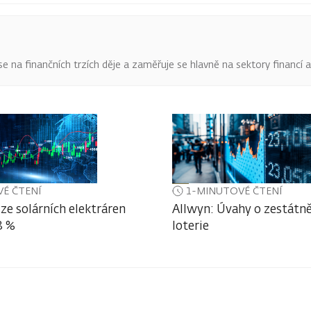
o se na finančních trzích děje a zaměřuje se hlavně na sektory financí 
É ČTENÍ
1-MINUTOVÉ ČTENÍ
ze solárních elektráren
Allwyn: Úvahy o zestátně
3 %
loterie