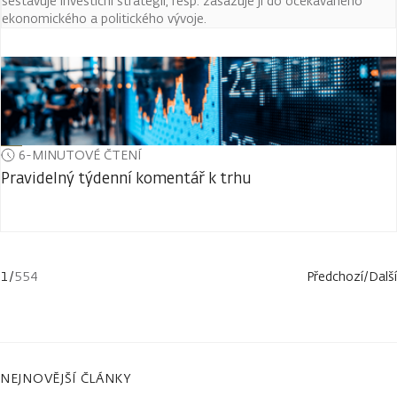
sestavuje investiční strategii, resp. zasazuje ji do očekávaného
ekonomického a politického vývoje.
6-MINUTOVÉ ČTENÍ
Pravidelný týdenní komentář k trhu
1
/
554
Předchozí
/
Další
NEJNOVĚJŠÍ ČLÁNKY