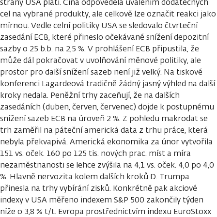
strany USA platí. Čína odpověděla uvalením dodatečných
cel na vybrané produkty, ale celkově lze označit reakci jako
mírnou. Vedle celní politiky USA se sledovalo čtvrteční
zasedání ECB, které přineslo očekávané snížení depozitní
sazby o 25 b.b. na 2,5 %. V prohlášení ECB připustila, že
může dál pokračovat v uvolňování měnové politiky, ale
prostor pro další snížení sazeb není již velký. Na tiskové
konferenci Lagardeová tradičně žádný jasný výhled na další
kroky nedala. Peněžní trhy zaceňují, že na dalších
zasedáních (duben, červen, červenec) dojde k postupnému
snížení sazeb ECB na úroveň 2 %. Z pohledu makrodat se
trh zaměřil na páteční americká data z trhu práce, která
nebyla překvapivá. Americká ekonomika za únor vytvořila
151 vs. oček. 160 po 125 tis. nových prac. míst a míra
nezaměstnanosti se lehce zvýšila na 4,1 vs. oček. 4,0 po 4,0
%. Hlavně nervozita kolem dalších kroků D. Trumpa
přinesla na trhy vybírání zisků. Konkrétně pak akciové
indexy v USA měřeno indexem S&P 500 zakončily týden
níže o 3,8 % t/t. Evropa prostřednictvím indexu EuroStoxx