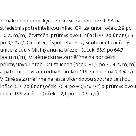
Z makroekonomických zpráv se zaměříme v USA na
středeční spotřebitelskou inflaci CPI za únor (oček. 2,9 po
3,0 % m/m), čtvrteční průmyslovou inflaci PPI za únor (3,3
po 3,5 % r/r) a páteční spotřebitelský sentiment měřený
univerzitou v Michiganu na březen (oček. 63,9 po 64,7
bodu m/m). V Německu se zaměříme na pondělní
průmyslovou produkci za leden (oček. +1,5 po -2,4 % m/m)
a páteční potvrzení odhadu inflaci CPI za únor na 2,3 % r/r.
V Číně se zaměříme na ještě víkendovou spotřebitelskou
inflaci CPI za únor (oček. -0,4 po +0,5 % r/r) a průmyslovou
inflaci PPI za únor (oček. -2,1 po -2,3 % r/r).