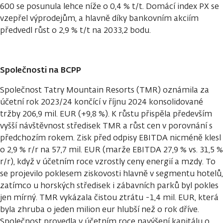
600 se posunula lehce níže o 0,4 % t/t. Domácí index PX se
vzepřel výprodejům, a hlavně díky bankovním akciím
předvedl růst o 2,9 % t/t na 2033,2 bodu.
Společnosti na BCPP
Společnost Tatry Mountain Resorts (TMR) oznámila za
účetní rok 2023/24 končící v říjnu 2024 konsolidované
tržby 206,9 mil. EUR (+9,8 %). K růstu přispěla především
vyšší návštěvnost středisek TMR a růst cen v porovnání s
předchozím rokem. Zisk před odpisy EBITDA nicméně klesl
o 2,9 % r/r na 57,7 mil. EUR (marže EBITDA 27,9 % vs. 31,5 %
r/r), když v účetním roce vzrostly ceny energií a mzdy. To
se projevilo poklesem ziskovosti hlavně v segmentu hotelů,
zatímco u horských středisek i zábavních parků byl pokles
jen mírný. TMR vykázala čistou ztrátu -1,4 mil. EUR, která
byla zhruba o jeden milion eur hlubší než o rok dříve.
Společnost provedla v účetním roce navýšení kapitálu o