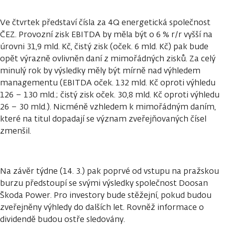
Ve čtvrtek představí čísla za 4Q energetická společnost
ČEZ. Provozní zisk EBITDA by měla být o 6 % r/r vyšší na
úrovni 31,9 mld. Kč, čistý zisk (oček. 6 mld. Kč) pak bude
opět výrazně ovlivněn daní z mimořádných zisků. Za celý
minulý rok by výsledky měly být mírně nad výhledem
managementu (EBITDA oček. 132 mld. Kč oproti výhledu
126 – 130 mld.; čistý zisk oček. 30,8 mld. Kč oproti výhledu
26 – 30 mld.). Nicméně vzhledem k mimořádným daním,
které na titul dopadají se význam zveřejňovaných čísel
zmenšil.
Na závěr týdne (14. 3.) pak poprvé od vstupu na pražskou
burzu předstoupí se svými výsledky společnost Doosan
Škoda Power. Pro investory bude stěžejní, pokud budou
zveřejněny výhledy do dalších let. Rovněž informace o
dividendě budou ostře sledovány.