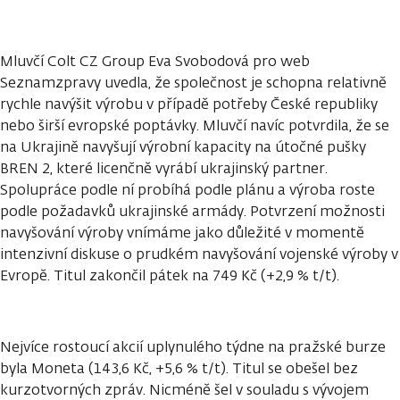
Mluvčí Colt CZ Group Eva Svobodová pro web
Seznamzpravy uvedla, že společnost je schopna relativně
rychle navýšit výrobu v případě potřeby České republiky
nebo širší evropské poptávky. Mluvčí navíc potvrdila, že se
na Ukrajině navyšují výrobní kapacity na útočné pušky
BREN 2, které licenčně vyrábí ukrajinský partner.
Spolupráce podle ní probíhá podle plánu a výroba roste
podle požadavků ukrajinské armády. Potvrzení možnosti
navyšování výroby vnímáme jako důležité v momentě
intenzivní diskuse o prudkém navyšování vojenské výroby v
Evropě. Titul zakončil pátek na 749 Kč (+2,9 % t/t).
Nejvíce rostoucí akcií uplynulého týdne na pražské burze
byla Moneta (143,6 Kč, +5,6 % t/t). Titul se obešel bez
kurzotvorných zpráv. Nicméně šel v souladu s vývojem