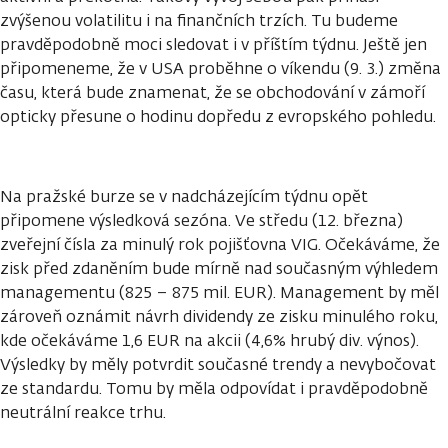
zvýšenou volatilitu i na finančních trzích. Tu budeme
pravděpodobně moci sledovat i v příštím týdnu. Ještě jen
připomeneme, že v USA proběhne o víkendu (9. 3.) změna
času, která bude znamenat, že se obchodování v zámoří
opticky přesune o hodinu dopředu z evropského pohledu.
Na pražské burze se v nadcházejícím týdnu opět
připomene výsledková sezóna. Ve středu (12. března)
zveřejní čísla za minulý rok pojišťovna VIG. Očekáváme, že
zisk před zdaněním bude mírně nad současným výhledem
managementu (825 – 875 mil. EUR). Management by měl
zároveň oznámit návrh dividendy ze zisku minulého roku,
kde očekáváme 1,6 EUR na akcii (4,6% hrubý div. výnos).
Výsledky by měly potvrdit současné trendy a nevybočovat
ze standardu. Tomu by měla odpovídat i pravděpodobně
neutrální reakce trhu.