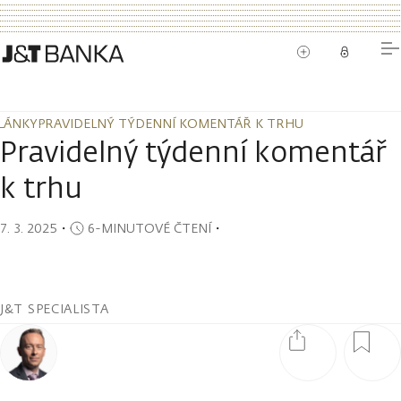
LÁNKY
PRAVIDELNÝ TÝDENNÍ KOMENTÁŘ K TRHU
LÁNKY
PRAVIDELNÝ TÝDENNÍ KOMENTÁŘ K TRHU
Pravidelný týdenní komentář
k trhu
7. 3. 2025
・
6-MINUTOVÉ ČTENÍ
・
J&T SPECIALISTA