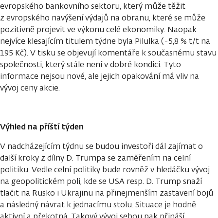
evropského bankovního sektoru, který může těžit
z evropského navýšení výdajů na obranu, které se může
pozitivně projevit ve výkonu celé ekonomiky. Naopak
nejvíce klesajícím titulem týdne byla Pilulka (-5,8 % t/t na
195 Kč). V tisku se objevují komentáře k současnému stavu
společnosti, který stále není v dobré kondici. Tyto
informace nejsou nové, ale jejich opakování má vliv na
vývoj ceny akcie.
Výhled na příští týden
V nadcházejícím týdnu se budou investoři dál zajímat o
další kroky z dílny D. Trumpa se zaměřením na celní
politiku. Vedle celní politiky bude rovněž v hledáčku vývoj
na geopolitickém poli, kde se USA resp. D. Trump snaží
tlačit na Rusko i Ukrajinu na přinejmenším zastavení bojů
a následný návrat k jednacímu stolu. Situace je hodně
aktivní a překotná. Takový vývoj sebou pak přináší