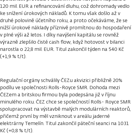
120 mil. EUR a refinancování dluhu, což dohromady vedlo
ke snížení úrokových nákladů. K tomu však došlo až v
druhé polovině účetního roku, a proto očekáváme, že se
nižší úrokové náklady příznivě promítnou do hospodaření
v plné výši až letos. I díky navýšení kapitálu se rovněž
výrazně zlepšilo čisté cash flow, když hotovost v bilanci
narostla o 22,8 mil. EUR. Titul zakončil týden na 540 Kč
(+1,9 % t/t).
Regulační orgány schválily ČEZu akvizici přibližně 20%
podílu ve společnosti Rolls-Royce SMR. Dohoda mezi
ČEZem a britskou firmou byla podepsána již v říjnu
minulého roku. ČEZ chce se společností Rolls- Royce SMR
spolupracovat na výstavbě malých modulárních reaktorů,
přičemž první by měl vzniknout v areálu jaderné
elektrárny Temelín. Titul zakončil páteční seanci na 1031
Kč (+0,8 % t/t).