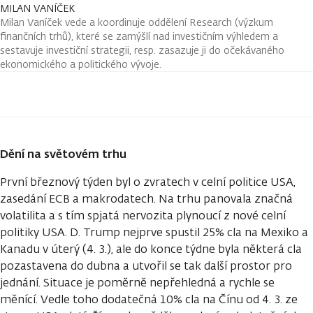
MILAN VANÍČEK
Milan Vaníček vede a koordinuje oddělení Research (výzkum
finančních trhů), které se zamýšlí nad investičním výhledem a
sestavuje investiční strategii, resp. zasazuje ji do očekávaného
ekonomického a politického vývoje.
Dění na světovém trhu
První březnový týden byl o zvratech v celní politice USA,
zasedání ECB a makrodatech. Na trhu panovala značná
volatilita a s tím spjatá nervozita plynoucí z nové celní
politiky USA. D. Trump nejprve spustil 25% cla na Mexiko a
Kanadu v úterý (4. 3.), ale do konce týdne byla některá cla
pozastavena do dubna a utvořil se tak další prostor pro
jednání. Situace je poměrně nepřehledná a rychle se
měnící. Vedle toho dodatečná 10% cla na Čínu od 4. 3. ze