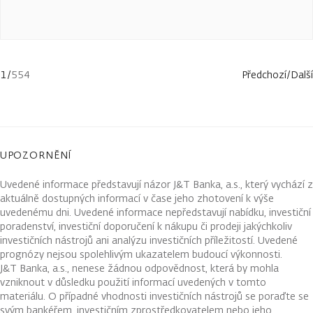
1
/
554
Předchozí
/
Další
UPOZORNĚNÍ
Uvedené informace představují názor J&T Banka, a.s., který vychází z
aktuálně dostupných informací v čase jeho zhotovení k výše
uvedenému dni. Uvedené informace nepředstavují nabídku, investiční
poradenství, investiční doporučení k nákupu či prodeji jakýchkoliv
investičních nástrojů ani analýzu investičních příležitostí. Uvedené
prognózy nejsou spolehlivým ukazatelem budoucí výkonnosti.
J&T Banka, a.s., nenese žádnou odpovědnost, která by mohla
vzniknout v důsledku použití informací uvedených v tomto
materiálu. O případné vhodnosti investičních nástrojů se poraďte se
svým bankéřem, investičním zprostředkovatelem nebo jeho