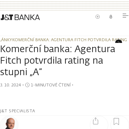
LÁNKY
KOMERČNÍ BANKA: AGENTURA FITCH POTVRDILA RATING N
LÁNKY
KOMERČNÍ BANKA: AGENTURA FITCH POTVRDILA RATING N
Komerční banka: Agentura
Fitch potvrdila rating na
stupni „A“
3. 10. 2024
・
1-MINUTOVÉ ČTENÍ
・
J&T SPECIALISTA