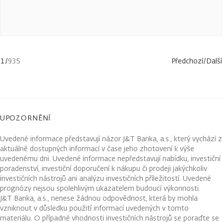
1
/
935
Předchozí
/
Další
UPOZORNĚNÍ
Uvedené informace představují názor J&T Banka, a.s., který vychází z
aktuálně dostupných informací v čase jeho zhotovení k výše
uvedenému dni. Uvedené informace nepředstavují nabídku, investiční
poradenství, investiční doporučení k nákupu či prodeji jakýchkoliv
investičních nástrojů ani analýzu investičních příležitostí. Uvedené
prognózy nejsou spolehlivým ukazatelem budoucí výkonnosti.
J&T Banka, a.s., nenese žádnou odpovědnost, která by mohla
vzniknout v důsledku použití informací uvedených v tomto
materiálu. O případné vhodnosti investičních nástrojů se poraďte se