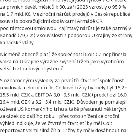
za prvních devět měsíců k 30. září 2023 vzrostly o 95,9 %
na 1,7 mld. Kč. Meziroční nárůst prodejů v České republice
souvisí s pokračujícími dodávkami Armádě ČR
pod rámcovou smlouvou. Zajímavý nárůst je také patrný v
Kanadě (79,3 %) v souvislosti s podporou Ukrajiny ze strany
kanadské vlády.
Nicméně obecně platí, že společnosti Colt CZ nepřinesla
válka na Ukrajině výrazné zvýšení tržeb jako výrobcům
větších zbraňových systémů.
S oznámenými výsledky za první tři čtvrtletí společnost
revidovala celoroční cíle. Celkové tržby by měly být 15,2–
15,5 mld. CZK a EBITDA 3,0–3,3 mld. CZK (předchozí 16,0–
16,4 mld. CZK a 3,2–3,4 mld. CZK). Důvodem je pomalejší
oživení US komerčního trhu a také přesunutí některých
zakázek do dalšího roku. I přes toto snížení celoroční
výhled indikuje, že ve čtvrtém čtvrtletí by měl Colt
reportovat velmi silná čísla. Tržby by měly dosáhnout na