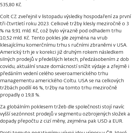
535,80 Kč.
Colt CZ zveřejnil v listopadu výsledky hospodaření za první
tři čtvrtletí roku 2023. Celkové tržby klesly meziročně o 3
% na 9,91 mld. Kč, což bylo výrazně pod odhadem trhu
10,52 mld. Kč. Tento pokles jde zejména na vrub
klesajícímu komerčnímu trhu s ručními zbraněmi v USA.
Americký trh je v korekci již druhým rokem následkem
silných prodejů v předešlých letech, předzásobením z dob
covidu, aktuální snaze domácností snížit výdaje a zřejmě i
předáním vedení celého severoamerického trhu
managementu amerického Coltu. USA se na celkových
tržbách podílí 46 %, tržby na tomto trhu meziročně
propadly o 19,8 %.
Za globálním poklesem tržeb dle společnosti stojí navíc
vyšší sezónnost prodejů v segmentu ozbrojených složek a
dopady přepočtu z cizí měny, zejména pak USD a EUR.
Proti tomuto negativnímu vývoji jdou výnosy v ČR, které