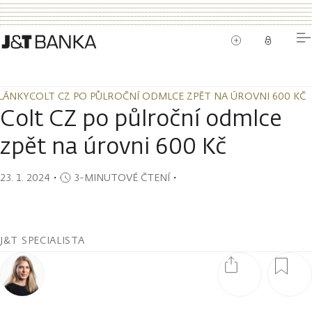
LÁNKY
COLT CZ PO PŮLROČNÍ ODMLCE ZPĚT NA ÚROVNI 600 KČ
LÁNKY
COLT CZ PO PŮLROČNÍ ODMLCE ZPĚT NA ÚROVNI 600 KČ
Colt CZ po půlroční odmlce
zpět na úrovni 600 Kč
23. 1. 2024
・
3-MINUTOVÉ ČTENÍ
・
J&T SPECIALISTA