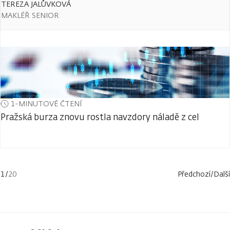
TEREZA JALŮVKOVÁ
MAKLÉŘ SENIOR
1-MINUTOVÉ ČTENÍ
Pražská burza znovu rostla navzdory náladě z cel
1
/
20
Předchozí
/
Další