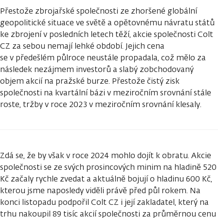
Přestože zbrojařské společnosti ze zhoršené globální
geopolitické situace ve světě a opětovnému návratu států
ke zbrojení v posledních letech těží, akcie společnosti Colt
CZ za sebou nemají lehké období. Jejich cena
se v předešlém půlroce neustále propadala, což mělo za
následek nezájmem investorů a slabý zobchodovaný
objem akcií na pražské burze. Přestože čistý zisk
společnosti na kvartální bázi v meziročním srovnání stále
roste, tržby v roce 2023 v meziročním srovnání klesaly.
Zdá se, že by však v roce 2024 mohlo dojít k obratu. Akcie
společnosti se ze svých prosincových minim na hladině 520
Kč začaly rychle zvedat a aktuálně bojují o hladinu 600 Kč,
kterou jsme naposledy viděli právě před půl rokem. Na
konci listopadu podpořil Colt CZ i její zakladatel, který na
trhu nakoupil 89 tisíc akcií společnosti za průměrnou cenu