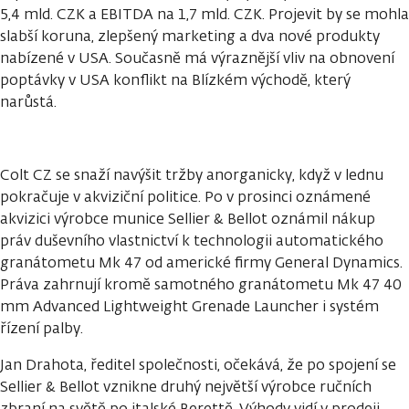
5,4 mld. CZK a EBITDA na 1,7 mld. CZK. Projevit by se mohla
slabší koruna, zlepšený marketing a dva nové produkty
nabízené v USA. Současně má výraznější vliv na obnovení
poptávky v USA konflikt na Blízkém východě, který
narůstá.
Colt CZ se snaží navýšit tržby anorganicky, když v lednu
pokračuje v akviziční politice. Po v prosinci oznámené
akvizici výrobce munice Sellier & Bellot oznámil nákup
práv duševního vlastnictví k technologii automatického
granátometu Mk 47 od americké firmy General Dynamics.
Práva zahrnují kromě samotného granátometu Mk 47 40
mm Advanced Lightweight Grenade Launcher i systém
řízení palby.
Jan Drahota, ředitel společnosti, očekává, že po spojení se
Sellier & Bellot vznikne druhý největší výrobce ručních
zbraní na světě po italské Berettě. Výhody vidí v prodeji,