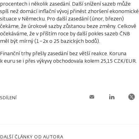
procentech i několik zasedání. Další snížení sazeb může
spíš než domácí inflační vývoj přinést zhoršení ekonomické
situace v Německu. Pro další zasedání (únor, březen)
čekáme, že úrokové sazby zůstanou beze změny. Celkově
očekáváme, že v příštím roce by další pokles sazeb ČNB
měl být mírný (1–2x o 25 bazických bodů).
Finanční trhy přešly zasedání bez větší reakce. Koruna
k euru se i přes výkyvy obchodovala kolem 25,15 CZK/EUR.
SDÍLENÍ
DALŠÍ ČLÁNKY OD AUTORA