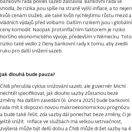
bankovní rada pokles sazeb zastavila. Bankovní rada se
shodla, že rizika jsou spíše na straně vyšší inflace, a to nejen
kvůli cenám služeb, ale také kvůli rychlejšímu růstu mezd a
vládních výdajů před volbami. Dalším rizikem jsou i globální
ceny komodit. Naopak protiinflačním faktorem je riziko
horšího ekonomického vývoje, především v Německu. Toto
riziko také vedlo 2 členy bankovní rady k tomu, aby zvedli
ruku pro další snížení sazeb.
Jak dlouhá bude pauza?
ČNB přerušila cyklus snižování sazeb, ale guvernér Michl
nechtěl specifikovat, jak dlouho sazby zůstanou beze
změny. Na dalším zasedání (6. února 2025) bude bankovní
rada mít k dispozici novou makroekonomickou prognózu
a bude také řešit, zda sazby dál ponechat beze změny, či je
ještě snížit. Inflace ve službách má velkou setrvačnost,
zvýšená může být delší dobu a ČNB může držet sazby na 4