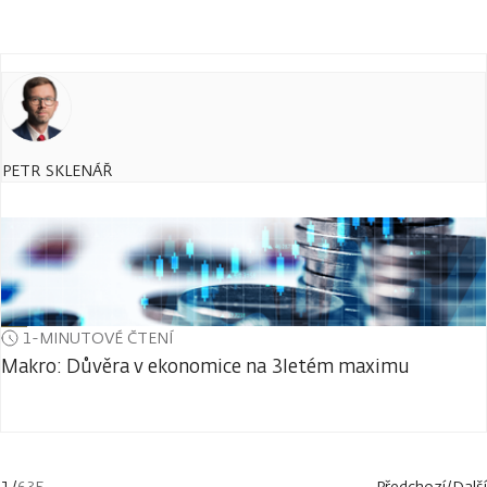
PETR SKLENÁŘ
1-MINUTOVÉ ČTENÍ
Makro: Důvěra v ekonomice na 3letém maximu
1
/
635
Předchozí
/
Další