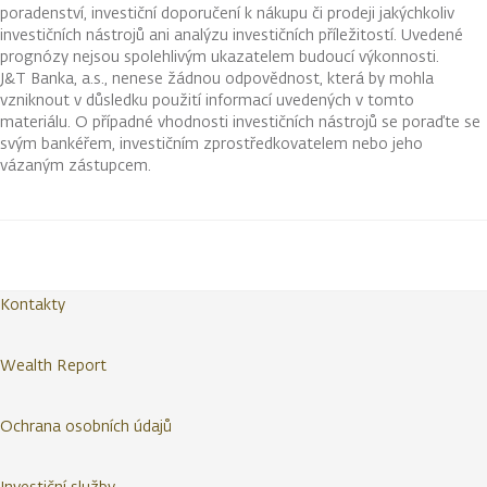
poradenství, investiční doporučení k nákupu či prodeji jakýchkoliv
investičních nástrojů ani analýzu investičních příležitostí. Uvedené
prognózy nejsou spolehlivým ukazatelem budoucí výkonnosti.
J&T Banka, a.s., nenese žádnou odpovědnost, která by mohla
vzniknout v důsledku použití informací uvedených v tomto
materiálu. O případné vhodnosti investičních nástrojů se poraďte se
svým bankéřem, investičním zprostředkovatelem nebo jeho
vázaným zástupcem.
Kontakty
Wealth Report
Ochrana osobních údajů
Investiční služby