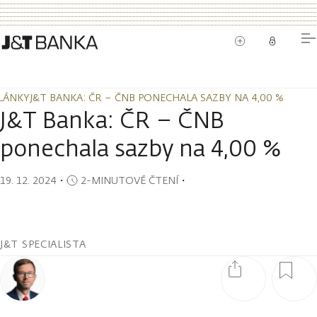
LÁNKY
J&T BANKA: ČR – ČNB PONECHALA SAZBY NA 4,00 %
LÁNKY
J&T BANKA: ČR – ČNB PONECHALA SAZBY NA 4,00 %
J&T Banka: ČR – ČNB
ponechala sazby na 4,00 %
19. 12. 2024
・
2-MINUTOVÉ ČTENÍ
・
J&T SPECIALISTA