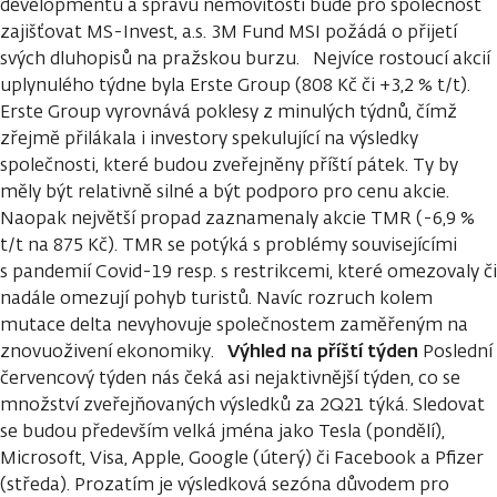
developmentu a správu nemovitostí bude pro společnost
zajišťovat MS-Invest, a.s. 3M Fund MSI požádá o přijetí
svých dluhopisů na pražskou burzu. Nejvíce rostoucí akcií
uplynulého týdne byla Erste Group (808 Kč či +3,2 % t/t).
Erste Group vyrovnává poklesy z minulých týdnů, čímž
zřejmě přilákala i investory spekulující na výsledky
společnosti, které budou zveřejněny příští pátek. Ty by
měly být relativně silné a být podporo pro cenu akcie.
Naopak největší propad zaznamenaly akcie TMR (-6,9 %
t/t na 875 Kč). TMR se potýká s problémy souvisejícími
s pandemií Covid-19 resp. s restrikcemi, které omezovaly či
nadále omezují pohyb turistů. Navíc rozruch kolem
mutace delta nevyhovuje společnostem zaměřeným na
Výhled na příští týden
znovuoživení ekonomiky.
Poslední
červencový týden nás čeká asi nejaktivnější týden, co se
množství zveřejňovaných výsledků za 2Q21 týká. Sledovat
se budou především velká jména jako Tesla (pondělí),
Microsoft, Visa, Apple, Google (úterý) či Facebook a Pfizer
(středa). Prozatím je výsledková sezóna důvodem pro