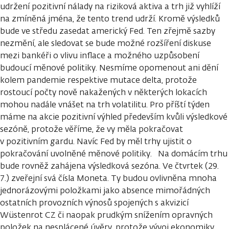
udržení pozitivní nálady na riziková aktiva a trh již vyhlíží
na zmíněná jména, že tento trend udrží. Kromě výsledků
bude ve středu zasedat americký Fed. Ten zřejmě sazby
nezmění, ale sledovat se bude možné rozšíření diskuse
mezi bankéři o vlivu inflace a možného uzpůsobení
budoucí měnové politiky. Nesmíme opomenout ani dění
kolem pandemie respektive mutace delta, protože
rostoucí počty nově nakažených v některých lokacích
mohou nadále vnášet na trh volatilitu. Pro příští týden
máme na akcie pozitivní výhled především kvůli výsledkové
sezóně, protože věříme, že vy měla pokračovat
v pozitivním gardu. Navíc Fed by měl trhy ujistit o
pokračování uvolněné měnové politiky. Na domácím trhu
bude rovněž zahájena výsledková sezóna. Ve čtvrtek (29.
7.) zveřejní svá čísla Moneta. Ty budou ovlivněna mnoha
jednorázovými položkami jako absence mimořádných
ostatních provozních výnosů spojených s akvizicí
Wüstenrot CZ či naopak prudkým snížením opravných
položek na nesplácené úvěry, protože vývoj ekonomiky