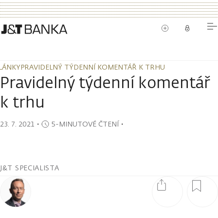
LÁNKY
PRAVIDELNÝ TÝDENNÍ KOMENTÁŘ K TRHU
LÁNKY
PRAVIDELNÝ TÝDENNÍ KOMENTÁŘ K TRHU
Pravidelný týdenní komentář
k trhu
23. 7. 2021
・
5-MINUTOVÉ ČTENÍ
・
J&T SPECIALISTA