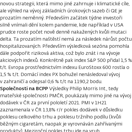
novou strategii, která mimo jiné zahrnuje i klimatické cíle,
ale výhled na vývoj základních úrokových sazeb či QE je
prozatím neměnný. Především začátek týdne investoři
silně vnímali dění kolem pandemie, kde například v USA
prudce roste počet nově denně nakažených kvůli mutaci
delta. Ta prozatím naštěstí nemá za následek nárůst počtu
hospitalizovaných. Především výsledková sezóna pomohla
dále podpořit riziková aktiva, což bylo znát i na vývoje
akciových indexů. Konkrétně pak index S&P 500 přidal 1,5 %
t/t. Evropa prostřednictvím indexu EuroStoxx 600 rostla o
1,5 % t/t. Domácí index PX bohužel nenásledoval vývoj
v zahraničí a odepsal 0,6 % t/t na 1190,2 bodu.
Společnosti na BCPP
Výsledky Philip Morris Int., tedy
mateřské společnosti PMČR, poukázaly mimo jiné na vývoj
dodávek v ČR za první pololetí 2021. PMI v 1H21
zaznamenala v ČR 13,8% r/r pokles dodávek v důsledku
poklesu celkového trhu a poklesu tržního podílu (kvůli
běžným cigaretám, naopak je vyrovnáván zahřívanými
produkty). Meziroční pokles trhu jde na vrub