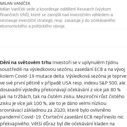
MILAN VANÍČEK
Milan Vaníček vede a koordinuje oddělení Research (výzkum
finančních trhů), které se zamýšlí nad investičním výhledem a
sestavuje investiční strategii, resp. zasazuje ji do očekávaného
ekonomického a politického vývoje.
Dění na světovém trhu
Investoři se v uplynulém týdnu
soustředili na výsledkovou sezónu, zasedání ECB a na vývoj
kolem Covid-19 mutace delta. Výsledková sezóna je teprve
ve své první pětině v případě USA resp. indexu S&P 500, ale
dosavadní výsledky překonávají očekávání z více jak 80 %
jak na tržbách, tak na čistém zisku. Meziroční růst čistého
zisku je více jak 100 %, ale to je dáno velmi nízkou
srovnávací základnou za 2Q20, které bylo ovlivněno
pandemií Covid-19. Čtvrteční zasedání ECB nepřineslo nic
překvapivého. Větší důraz byl dle očekávání kladen na