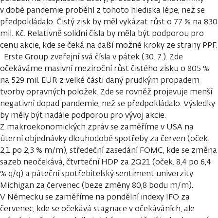
v době pandemie proběhl z tohoto hlediska lépe, než se
předpokládalo. Čistý zisk by měl vykázat růst o 77 % na 830
mil. Kč. Relativně solidní čísla by měla být podporou pro
cenu akcie, kde se čeká na další možné kroky ze strany PPF.
Erste Group zveřejní svá čísla v pátek (30. 7.). Zde
očekáváme masivní meziroční růst čistého zisku o 805 %
na 529 mil. EUR z velké části daný prudkým propadem
tvorby opravných položek. Zde se rovněž projevuje menší
negativní dopad pandemie, než se předpokládalo. Výsledky
by měly být nadále podporou pro vývoj akcie.
Z makroekonomických zpráv se zaměříme v USA na
úterní objednávky dlouhodobé spotřeby za červen (oček.
2,1 po 2,3 % m/m), středeční zasedání FOMC, kde se změna
sazeb neočekává, čtvrteční HDP za 2Q21 (oček. 8,4 po 6,4
% q/q) a páteční spotřebitelský sentiment univerzity
Michigan za červenec (beze změny 80,8 bodu m/m).
V Německu se zaměříme na pondělní indexy IFO za
červenec, kde se očekává stagnace v očekáváních, ale