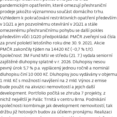
pandemickým opatřením, které omezují přeshraniční
prodeje jakožto významnou součást domácího trhu.
Vzhledem k pokračování restriktivních opatření především
v 1Q21 a jen pozvolnému otevírání v 2Q21 a stále
omezenému přeshraničnímu pohybu se další pokles
především vůči 1Q20 předpokládal. PMČR zveřejní svá čísla
za první pololetí letošního roku dne 30. 9. 2021. Akcie
PMČR zakončily týden na 14420 Kč (-0,7 % t/t).
Společnost 3M Fund MSI ve středu (21. 7.) vydala seniorní
zajištěné dluhopisy splatné v r. 2026. Dluhopisy nesou
pevný úrok 5,7 % p.a. vyplácený jednou ročně a nominál
dluhopisu činí 10 000 Kč. Dluhopisy jsou vydávány v objemu
1 mld. Kč s možností navýšení na 2 mld. Výnos z emise
bude použit na akvizici nemovitostí a jejich další
development. Portfolio počítá se zhruba 7 projekty, z
nichž největší je Palác Trnitá v centru Brna. Podnikání
společnosti kombinuje jak development nemovitostí, tak
držbu již hotových budov za účelem pronájmu. Realizaci