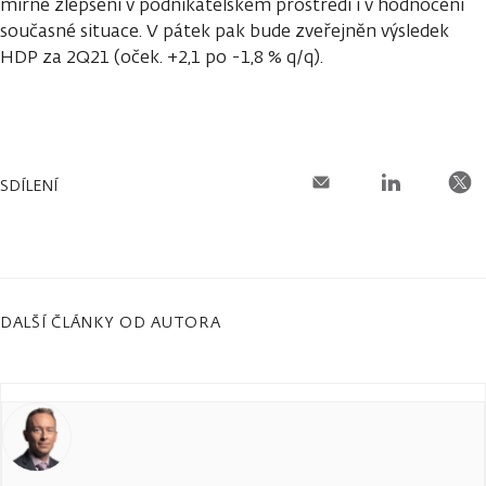
mírné zlepšení v podnikatelském prostředí i v hodnocení
současné situace. V pátek pak bude zveřejněn výsledek
HDP za 2Q21 (oček. +2,1 po -1,8 % q/q).
SDÍLENÍ
DALŠÍ ČLÁNKY OD AUTORA