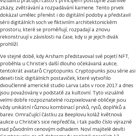
vizualitu pracující často s principem postupné zdánlivé
zkázy, zvětrávání a rozpadávání kamene. Tento prvek
dokázal umělec přenést i do digitální podoby a představil
sérii digitálních soch ve fiktivním architektonickém
prostoru, které se proměňují, rozpadají a znovu
rekonstruují v závislosti na čase, kdy si je jejich divák
prohlíží.
Ve stejné době, kdy Arsham představoval své pojetí NFT,
proběhla u Christie’s další dlouho očekávaná aukce,
tentokrát avatarů Cryptopunks. Cryptopunks jsou série asi
deseti tisíc digitálních postaviček, které vytvořilo
dvoučlenné americké studio Larva Labs v roce 2017 a dnes
jsou považovány v podstatě za kultovní. Tyto vizuálně
velmi dobře rozpoznatelné rozpixelované obličeje jsou
vždy unikátní různou kombinací prvků, rysů, doplňků a
barev. Omračující částku za Beeplovu koláž květnová
aukce u Christie’s sice nepředčila, i tak padlo číslo výrazně
nad původním cenovým odhadem. Noví majitelé devíti