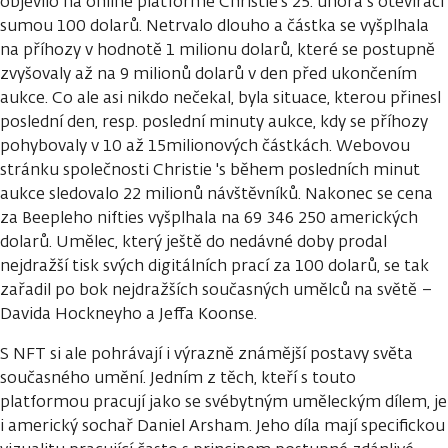
objevilo na online platformě Christie‘s 25. února s otevírací
sumou 100 dolarů. Netrvalo dlouho a částka se vyšplhala
na příhozy v hodnotě 1 milionu dolarů, které se postupně
zvyšovaly až na 9 milionů dolarů v den před ukončením
aukce. Co ale asi nikdo nečekal, byla situace, kterou přinesl
poslední den, resp. poslední minuty aukce, kdy se příhozy
pohybovaly v 10 až 15milionových částkách. Webovou
stránku společnosti Christie 's během posledních minut
aukce sledovalo 22 milionů návštěvníků. Nakonec se cena
za Beepleho nifties vyšplhala na 69 346 250 amerických
dolarů. Umělec, který ještě do nedávné doby prodal
nejdražší tisk svých digitálních prací za 100 dolarů, se tak
zařadil po bok nejdražších současných umělců na světě –
Davida Hockneyho a Jeffa Koonse.
S NFT si ale pohrávají i výrazně známější postavy světa
současného umění. Jedním z těch, kteří s touto
platformou pracují jako se svébytným uměleckým dílem, je
i americký sochař Daniel Arsham. Jeho díla mají specifickou