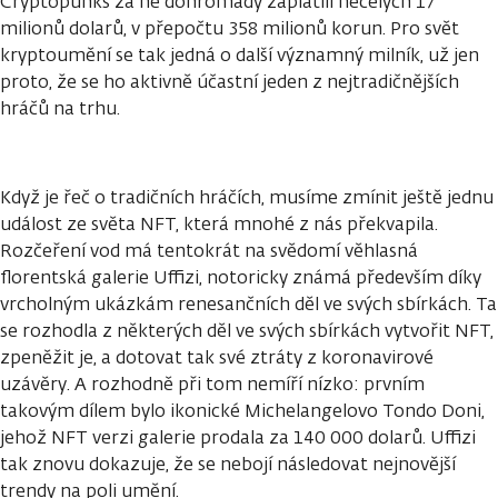
Cryptopunks za ně dohromady zaplatili necelých 17
milionů dolarů, v přepočtu 358 milionů korun. Pro svět
kryptoumění se tak jedná o další významný milník, už jen
proto, že se ho aktivně účastní jeden z nejtradičnějších
hráčů na trhu.
Když je řeč o tradičních hráčích, musíme zmínit ještě jednu
událost ze světa NFT, která mnohé z nás překvapila.
Rozčeření vod má tentokrát na svědomí věhlasná
florentská galerie Uffizi, notoricky známá především díky
vrcholným ukázkám renesančních děl ve svých sbírkách. Ta
se rozhodla z některých děl ve svých sbírkách vytvořit NFT,
zpeněžit je, a dotovat tak své ztráty z koronavirové
uzávěry. A rozhodně při tom nemíří nízko: prvním
takovým dílem bylo ikonické Michelangelovo Tondo Doni,
jehož NFT verzi galerie prodala za 140 000 dolarů. Uffizi
tak znovu dokazuje, že se nebojí následovat nejnovější
trendy na poli umění.