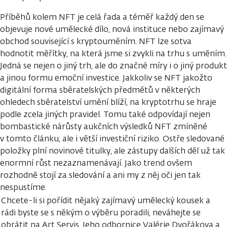
Příběhů kolem NFT je celá řada a téměř každý den se
objevuje nové umělecké dílo, nová instituce nebo zajímavý
obchod související s kryptouměním. NFT lze sotva
hodnotit měřítky, na která jsme si zvykli na trhu s uměním.
Jedná se nejen o jiný trh, ale do značné míry i o jiný produkt
a jinou formu emoční investice. Jakkoliv se NFT jakožto
digitální forma sběratelských předmětů v některých
ohledech sběratelství umění blíží, na kryptotrhu se hraje
podle zcela jiných pravidel. Tomu také odpovídají nejen
bombastické nárůsty aukčních výsledků NFT zmíněné
v tomto článku, ale i větší investiční riziko. Ostře sledované
položky plní novinové titulky, ale zástupy dalších děl už tak
enormní růst nezaznamenávají. Jako trend ovšem
rozhodně stojí za sledování a ani my z něj oči jen tak
nespustíme.
Chcete-li si pořídit nějaký zajímavý umělecký kousek a
rádi byste se s někým o výběru poradili, neváhejte se
obrátit na Art Servis. Jeho odbornice Valérie Dvořákova a