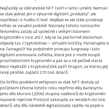
Nejčastěji se sběratelské NFT tvoří v rámci umění. Nemusí
se však jednat jen o výtvarné digitální „produkty", ale
například i o hudbu či text. Nejlépe se ale stále prodávají
nifties ve vizuální podobě. Náznaky tohoto rostoucího
fenoménu začaly už společně s velkým boomem
kryptoměn v roce 2017, kdy se na platformě blockchain
objevily tzv. CryptoKitties – virtuální kočičky. Pamatujete si
na Tamagoči? Na podobném principu fungovaly i tato
digitální animovaná zvířátka, která jste si mohli koupit
prostřednictvím kryptoměn a pak se o ně pečlivě starat.
Mezi nejdražší z kryptokočiček patří Dragon, za kterou její
nový páníček zaplatil 170 tisíc dolarů.
Do širšího povědomí veřejnosti se však NFT dostaly až
počátkem března tohoto roku nepřímo díky Banksymu.
Jeho dílo Morons (2006) skupina nadšenců do kryptoměn
nazvané Injective Protocol zakoupila za necelých sto tisíc
dolarů, aby dílo následně digitalizovala, spálila na popel a