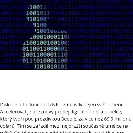
Diskuse o budoucnosti NFT zaplavily nejen svět umění.
Akceleroval je březnový prodej digitálního díla umělce,
který tvoří pod přezdívkou Beeple, za více než 69,3 milionu
dolarů. Tím se zařadil mezi nejdražší současné umělce na