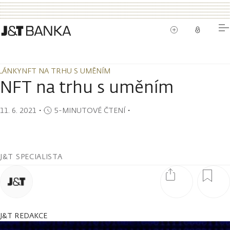
LÁNKY
NFT NA TRHU S UMĚNÍM
LÁNKY
NFT NA TRHU S UMĚNÍM
NFT na trhu s uměním
11. 6. 2021
・
5-MINUTOVÉ ČTENÍ
・
J&T SPECIALISTA
J&T REDAKCE