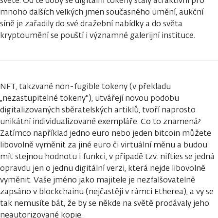
světě. Od té doby se digitální tokeny staly atraktivní pro
mnoho dalších velkých jmen současného umění, aukční
síně je zařadily do své dražební nabídky a do světa
kryptoumění se pouští i významné galerijní instituce.
NFT, takzvané non-fugible tokeny (v překladu
„nezastupitelné tokeny"), utvářejí novou podobu
digitalizovaných sběratelských artiklů, tvoří naprosto
unikátní individualizované exempláře. Co to znamená?
Zatímco například jedno euro nebo jeden bitcoin můžete
libovolně vyměnit za jiné euro či virtuální měnu a budou
mít stejnou hodnotu i funkci, v případě tzv. nifties se jedná
opravdu jen o jednu digitální verzi, která nejde libovolně
vyměnit. Vaše jméno jako majitele je nezfalšovatelně
zapsáno v blockchainu (nejčastěji v rámci Etherea), a vy se
tak nemusíte bát, že by se někde na světě prodávaly jeho
neautorizované kopie.