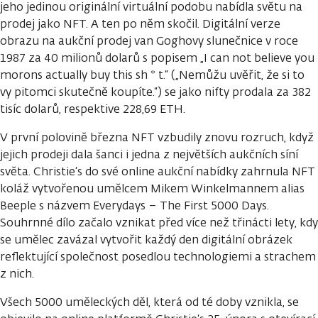
jeho jedinou originální virtuální podobu nabídla světu na
prodej jako NFT. A ten po něm skočil. Digitální verze
obrazu na aukční prodej van Goghovy slunečnice v roce
1987 za 40 milionů dolarů s popisem „I can not believe you
morons actually buy this sh * t.“ („Nemůžu uvěřit, že si to
vy pitomci skutečně koupíte.“) se jako nifty prodala za 382
tisíc dolarů, respektive 228,69 ETH.
V první polovině března NFT vzbudily znovu rozruch, když
jejich prodeji dala šanci i jedna z největších aukčních síní
světa. Christie‘s do své online aukční nabídky zahrnula NFT
koláž vytvořenou umělcem Mikem Winkelmannem alias
Beeple s názvem Everydays – The First 5000 Days.
Souhrnné dílo začalo vznikat před více než třinácti lety, kdy
se umělec zavázal vytvořit každý den digitální obrázek
reflektující společnost posedlou technologiemi a strachem
z nich.
Všech 5000 uměleckých děl, která od té doby vznikla, se