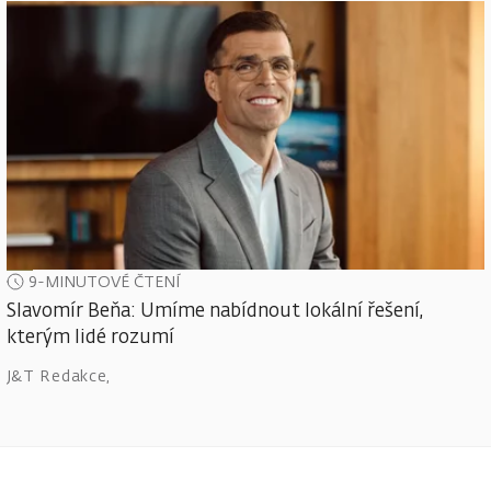
9-MINUTOVÉ ČTENÍ
Slavomír Beňa: Umíme nabídnout lokální řešení,
kterým lidé rozumí
J&T Redakce
,