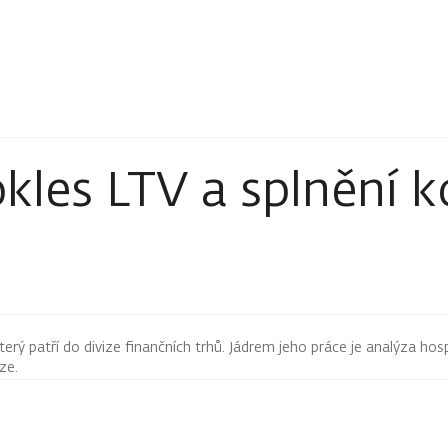
okles LTV a splnění 
terý patří do divize finančních trhů. Jádrem jeho práce je analýza hos
rze.