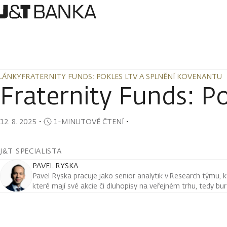
LÁNKY
FRATERNITY FUNDS: POKLES LTV A SPLNĚNÍ KOVENANTU
LÁNKY
FRATERNITY FUNDS: POKLES LTV A SPLNĚNÍ KOVENANTU
Fraternity Funds: P
12. 8. 2025
・
1-MINUTOVÉ ČTENÍ
・
J&T SPECIALISTA
PAVEL RYSKA
Pavel Ryska pracuje jako senior analytik v Research týmu, k
které mají své akcie či dluhopisy na veřejném trhu, tedy bu