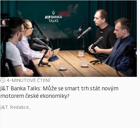
4-MINUTOVÉ ČTENÍ
J&T Banka Talks: Může se smart trh stát novým
motorem české ekonomiky?
J&T Redakce
,