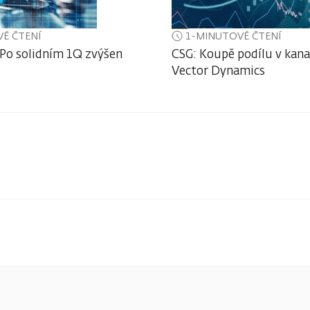
É ČTENÍ
1-MINUTOVÉ ČTENÍ
 Po solidním 1Q zvýšen
CSG: Koupě podílu v kan
Vector Dynamics