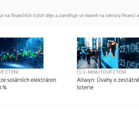
o se na finančních trzích děje a zaměřuje se hlavně na sektory financí 
É ČTENÍ
1-MINUTOVÉ ČTENÍ
ze solárních elektráren
Allwyn: Úvahy o zestátně
3 %
loterie