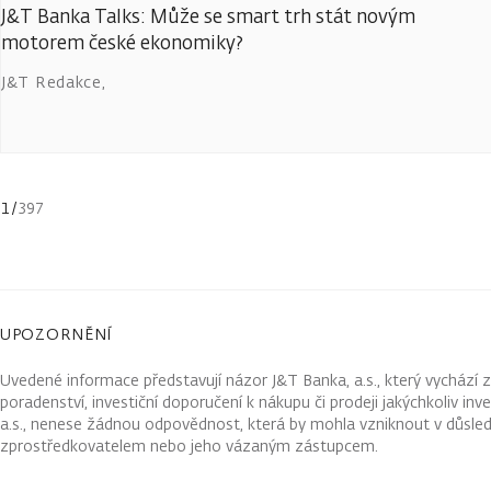
J&T Banka Talks: Může se smart trh stát novým
motorem české ekonomiky?
J&T Redakce
,
1
/
397
UPOZORNĚNÍ
Uvedené informace představují názor J&T Banka, a.s., který vychází 
poradenství, investiční doporučení k nákupu či prodeji jakýchkoliv in
a.s., nenese žádnou odpovědnost, která by mohla vzniknout v důsled
zprostředkovatelem nebo jeho vázaným zástupcem.