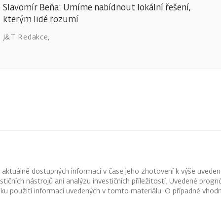
Slavomír Beňa: Umíme nabídnout lokální řešení,
kterým lidé rozumí
J&T Redakce
,
z aktuálně dostupných informací v čase jeho zhotovení k výše uveden
vestičních nástrojů ani analýzu investičních příležitostí. Uvedené pr
ku použití informací uvedených v tomto materiálu. O případné vhodn