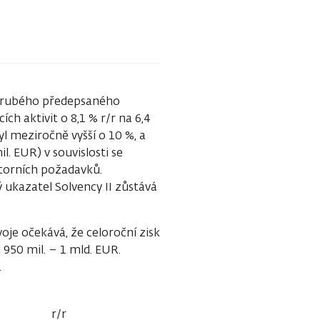
t hrubého předepsaného
ích aktivit o 8,1 % r/r na 6,4
l meziročně vyšší o 10 %, a
. EUR) v souvislosti se
atorních požadavků.
 ukazatel Solvency II zůstává
je očekává, že celoroční zisk
950 mil. – 1 mld. EUR.
.
r/r