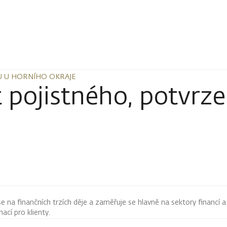
DU U HORNÍHO OKRAJE
DU U HORNÍHO OKRAJE
t pojistného, potvrz
 se na finančních trzích děje a zaměřuje se hlavně na sektory financí a
mací pro klienty.