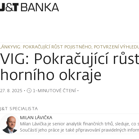
LÁNKY
VIG: POKRAČUJÍCÍ RŮST POJISTNÉHO, POTVRZENÍ VÝHLE
LÁNKY
VIG: POKRAČUJÍCÍ RŮST POJISTNÉHO, POTVRZENÍ VÝHLE
VIG: Pokračující růs
horního okraje
27. 8. 2025
・
1-MINUTOVÉ ČTENÍ
・
J&T SPECIALISTA
MILAN LÁVIČKA
Milan Lávička je senior analytik finančních trhů, sleduje, co
Součástí jeho práce je také připravování pravidelných infor