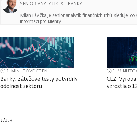
SENIOR ANALYTIK J&T BANKY
Milan Lávička je senior analytik finančních trhů, sleduje, c
informací pro klienty.
1-MINUTOVÉ ČTENÍ
1-MINUTOV
Banky: Zátěžové testy potvrdily
ČEZ: Výroba 
odolnost sektoru
vzrostla o 1
1
/
234