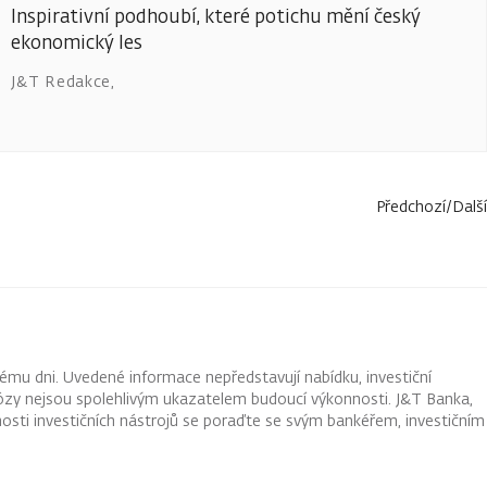
Inspirativní podhoubí, které potichu mění český
ekonomický les
J&T Redakce
,
Předchozí
/
Další
ému dni. Uvedené informace nepředstavují nabídku, investiční
ognózy nejsou spolehlivým ukazatelem budoucí výkonnosti. J&T Banka,
osti investičních nástrojů se poraďte se svým bankéřem, investičním