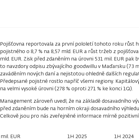
Pojišťovna reportovala za první pololetí tohoto roku růs
pojistného o 8,7 % na 8,57 mld. EUR a růst tržeb z pojišťovac
mld. EUR. Zisk před zdaněním na úrovni 531 mil. EUR pak by
to navzdory odpisu zbývajícího goodwillu v Maďarsku (73 mil
zaváděním nových daní a nejistotou ohledně dalších regul
Předepsané pojistné rostlo napříč všemi regiony. Kapitálový
na velmi vysoké úrovni (278 % oproti 271 % ke konci 1Q).
Management zároveň uvedl, že na základě dosavadního vývo
před zdaněním bude na horním okraji dosavadního výhledu 
Celkově jsou pro nás zveřejněné informace mírně pozitivní
mil. EUR
1H 2025
1H 2024