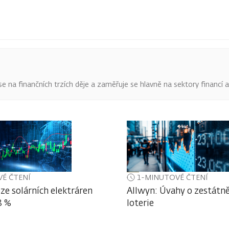
o se na finančních trzích děje a zaměřuje se hlavně na sektory financí 
É ČTENÍ
1-MINUTOVÉ ČTENÍ
ze solárních elektráren
Allwyn: Úvahy o zestátně
3 %
loterie