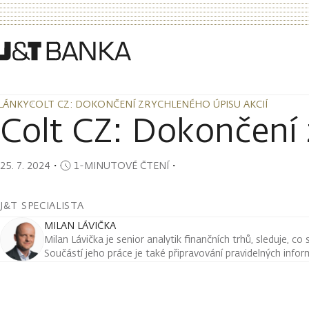
LÁNKY
COLT CZ: DOKONČENÍ ZRYCHLENÉHO ÚPISU AKCIÍ
LÁNKY
COLT CZ: DOKONČENÍ ZRYCHLENÉHO ÚPISU AKCIÍ
Colt CZ: Dokončení 
25. 7. 2024
・
1-MINUTOVÉ ČTENÍ
・
J&T SPECIALISTA
MILAN LÁVIČKA
Milan Lávička je senior analytik finančních trhů, sleduje, co
Součástí jeho práce je také připravování pravidelných infor