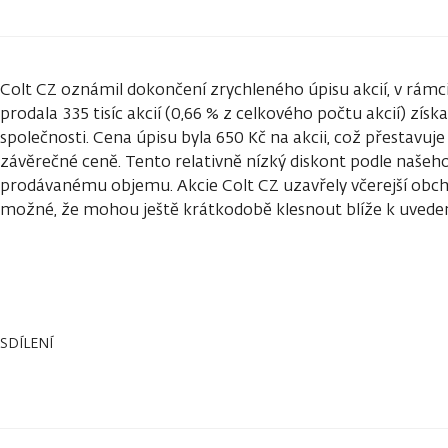
Colt CZ oznámil dokončení zrychleného úpisu akcií, v rám
prodala 335 tisíc akcií (0,66 % z celkového počtu akcií) zís
společnosti. Cena úpisu byla 650 Kč na akcii, což přestavuje
závěrečné ceně. Tento relativně nízký diskont podle naš
prodávanému objemu. Akcie Colt CZ uzavřely včerejší obcho
možné, že mohou ještě krátkodobě klesnout blíže k uveden
SDÍLENÍ