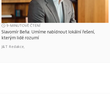
9-MINUTOVÉ ČTENÍ
Slavomír Beňa: Umíme nabídnout lokální řešení,
kterým lidé rozumí
J&T Redakce
,