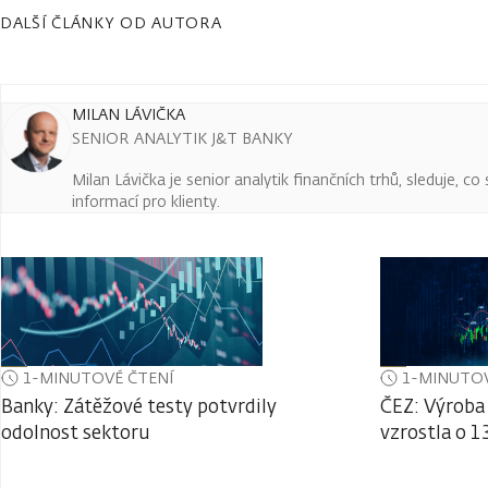
DALŠÍ ČLÁNKY OD AUTORA
MILAN LÁVIČKA
SENIOR ANALYTIK J&T BANKY
Milan Lávička je senior analytik finančních trhů, sleduje, c
informací pro klienty.
1-MINUTOVÉ ČTENÍ
1-MINUTOV
Banky: Zátěžové testy potvrdily
ČEZ: Výroba 
odolnost sektoru
vzrostla o 1