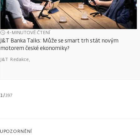
4-MINUTOVÉ ČTENÍ
J&T Banka Talks: Může se smart trh stát novým
motorem české ekonomiky?
J&T Redakce
,
1
/
397
UPOZORNĚNÍ