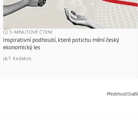
5-MINUTOVÉ ČTENÍ
Inspirativní podhoubí, které potichu mění český
ekonomický les
J&T Redakce
,
Předchozí
/
Další