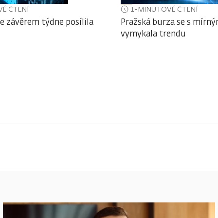
É ČTENÍ
1-MINUTOVÉ ČTENÍ
e závěrem týdne posílila
Pražská burza se s mírn
vymykala trendu