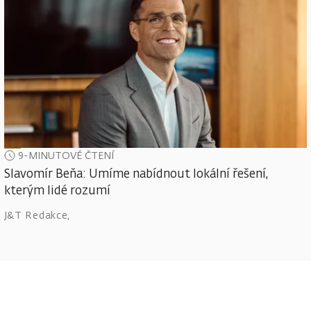
9-MINUTOVÉ ČTENÍ
Slavomír Beňa: Umíme nabídnout lokální řešení,
kterým lidé rozumí
J&T Redakce
,