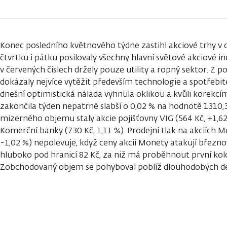
Konec posledního květnového týdne zastihl akciové trhy v
čtvrtku i pátku posilovaly všechny hlavní světové akciové i
v červených číslech držely pouze utility a ropný sektor. Z 
dokázaly nejvíce vytěžit především technologie a spotřebit
dnešní optimistická nálada vyhnula oklikou a kvůli korekcí
zakončila týden nepatrně slabší o 0,02 % na hodnotě 1310,
mizerného objemu staly akcie pojišťovny VIG (564 Kč, +1,6
Komerční banky (730 Kč, 1,11 %). Prodejní tlak na akciích 
-1,02 %) nepolevuje, když ceny akcií Monety atakují březn
hluboko pod hranicí 82 Kč, za niž má proběhnout první kolo
Zobchodovaný objem se pohyboval poblíž dlouhodobých d