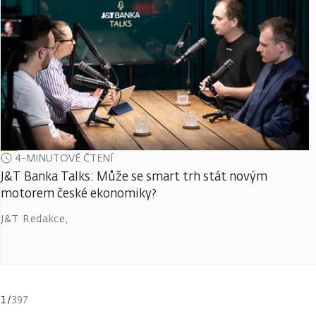
4-MINUTOVÉ ČTENÍ
J&T Banka Talks: Může se smart trh stát novým
motorem české ekonomiky?
J&T Redakce
,
1
/
397