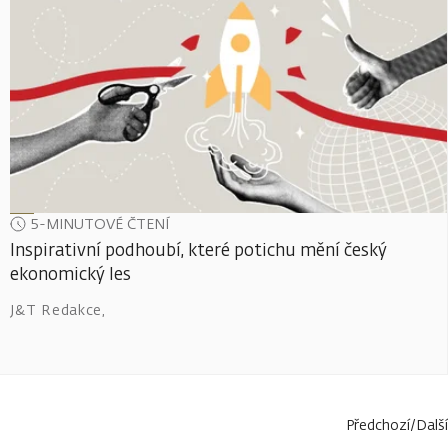
5-MINUTOVÉ ČTENÍ
Inspirativní podhoubí, které potichu mění český
ekonomický les
J&T Redakce
,
Předchozí
/
Další