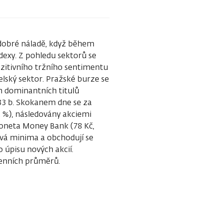
 dobré náladě, když během
ndexy. Z pohledu sektorů se
pozitivního tržního sentimentu
elský sektor. Pražské burze se
m dominantních titulů
33 b. Skokanem dne se za
2 %), následovány akciemi
Moneta Money Bank (78 Kč,
ová minima a obchodují se
 úpisu nových akcií.
enních průměrů.