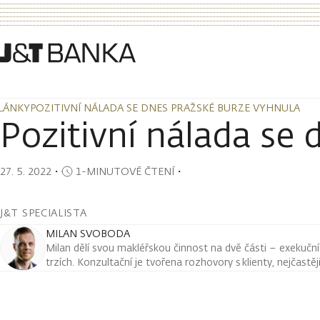
LÁNKY
POZITIVNÍ NÁLADA SE DNES PRAŽSKÉ BURZE VYHNULA
LÁNKY
POZITIVNÍ NÁLADA SE DNES PRAŽSKÉ BURZE VYHNULA
Pozitivní nálada se
27. 5. 2022
・
1-MINUTOVÉ ČTENÍ
・
J&T SPECIALISTA
MILAN SVOBODA
Milan dělí svou makléřskou činnost na dvě části – exekuční a
trzích. Konzultační je tvořena rozhovory s klienty, nejčastě