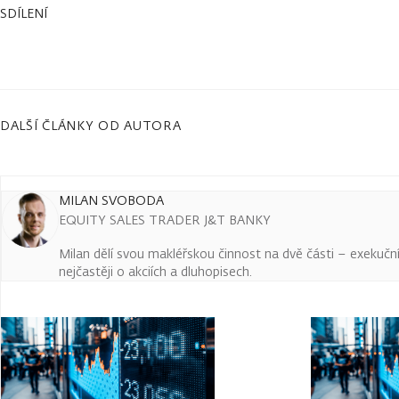
SDÍLENÍ
DALŠÍ ČLÁNKY OD AUTORA
MILAN SVOBODA
EQUITY SALES TRADER J&T BANKY
Milan dělí svou makléřskou činnost na dvě části – exekuční a
nejčastěji o akciích a dluhopisech.