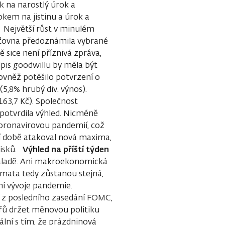
k na narostlý úrok a
okem na jistinu a úrok a
 Největší růst v minulém
išťovna předoznámila vybrané
 sice není příznivá zpráva,
dpis goodwillu by měla být
ovněž potěšilo potvrzení o
5,8% hrubý div. výnos).
 163,7 Kč). Společnost
ě potvrdila výhled. Nicméně
 coronavirovou pandemií, což
í době atakoval nová maxima,
Výhled na příští týden
zisků.
 náladě. Ani makroekonomická
émata tedy zůstanou stejná,
ní vývoje pandemie.
 z posledního zasedání FOMC,
éřů držet měnovou politiku
ální s tím, že prázdninová