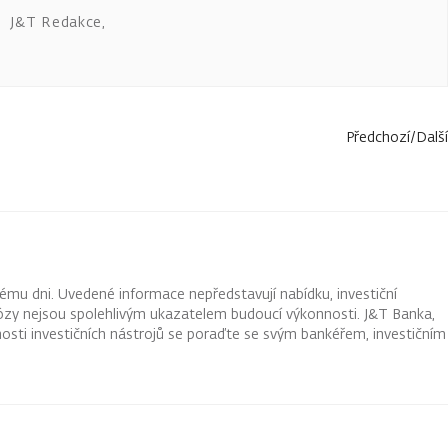
J&T Redakce
,
Předchozí
/
Další
ému dni. Uvedené informace nepředstavují nabídku, investiční
ognózy nejsou spolehlivým ukazatelem budoucí výkonnosti. J&T Banka,
osti investičních nástrojů se poraďte se svým bankéřem, investičním