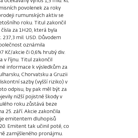
 a očekávaný výnos 1,5 mld. Kč
emisních povolenek za roky
prodeji rumunských aktiv se
tošního roku. Titul zakončil
 čísla za 1H20, která byla
ek. 237,3 mil. USD. Důvodem
 Společnost oznámila
7 Kč/akcie či 0,6% hrubý div.
v říjnu. Titul zakončil
ěžné informace k výsledkům za
ulharsku, Chorvatsku a Gruzii
skontní sazby (vyšší riziko) v
oto odpisu, by pak měl být za
evily nižší pojistné škody v
ulého roku zůstává beze
 25. září. Akcie zakončila
á je emitentem dluhopisů
20. Emitent tak učinil poté, co
dně zamýšleného pronájmu.