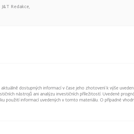
J&T Redakce
,
z aktuálně dostupných informací v čase jeho zhotovení k výše uveden
vestičních nástrojů ani analýzu investičních příležitostí. Uvedené pr
ku použití informací uvedených v tomto materiálu. O případné vhodn