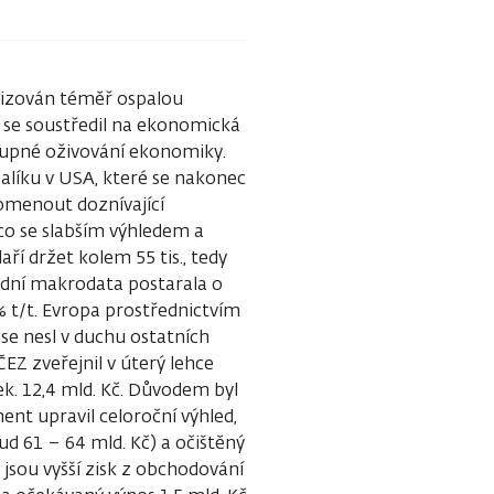
rizován téměř ospalou
 se soustředil na ekonomická
tupné oživování ekonomiky.
balíku v USA, které se nakonec
menout doznívající
co se slabším výhledem a
ří držet kolem 55 tis., tedy
idní makrodata postarala o
% t/t. Evropa prostřednictvím
 se nesl v duchu ostatních
EZ zveřejnil v úterý lehce
ček. 12,4 mld. Kč. Důvodem byl
nt upravil celoroční výhled,
d 61 – 64 mld. Kč) a očištěný
 jsou vyšší zisk z obchodování