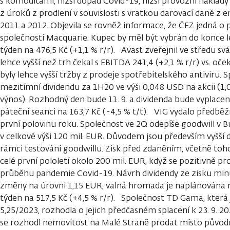
s komoditami, nižší dopad Covid-19, nižší provozní náklady
z úroků z prodlení v souvislosti s vratkou darovací daně z 
2011 a 2012. Objevila se rovněž informace, že ČEZ jedná o 
společností Macquarie. Kupec by měl být vybrán do konce le
týden na 476,5 Kč (+1,1 % r/r). Avast zveřejnil ve středu svá
lehce vyšší než trh čekal s EBITDA 241,4 (+2,1 % r/r) vs. oč
byly lehce vyšší tržby z prodeje spotřebitelského antiviru.
mezitímní dividendu za 1H20 ve výši 0,048 USD na akcii (1,0
výnos). Rozhodný den bude 11. 9. a dividenda bude vyplacena 
páteční seanci na 163,7 Kč (-4,5 % t/t). VIG vydalo předb
první polovinu roku. Společnost ve 2Q odepíše goodwill v B
v celkové výši 120 mil. EUR. Důvodem jsou především vyšší di
rámci testování goodwillu. Zisk před zdaněním, včetně toh
celé první pololetí okolo 200 mil. EUR, když se pozitivně proj
průběhu pandemie Covid-19. Návrh dividendy ze zisku min
změny na úrovni 1,15 EUR, valná hromada je naplánována na
týden na 517,5 Kč (+4,5 % r/r). Společnost TD Gama, kter
5,25/2023, rozhodla o jejich předčasném splacení k 23. 9. 20
se rozhodl nemovitost na Malé Straně prodat místo půvo