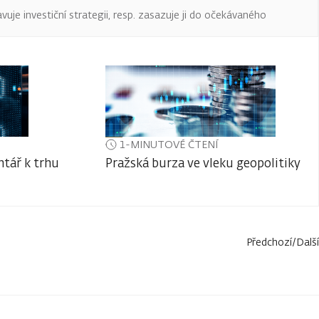
uje investiční strategii, resp. zasazuje ji do očekávaného
1-MINUTOVÉ ČTENÍ
tář k trhu
Pražská burza ve vleku geopolitiky
Předchozí
/
Další