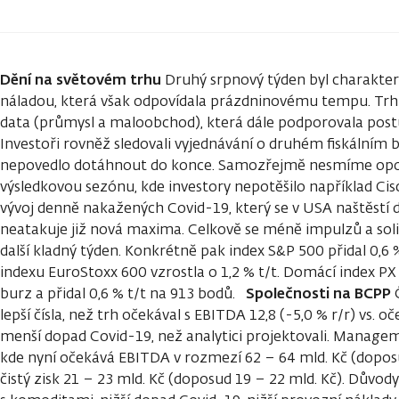
Dění na světovém trhu
Druhý srpnový týden byl charakte
náladou, která však odpovídala prázdninovému tempu. Trh
data (průmysl a maloobchod), která dále podporovala pos
Investoři rovněž sledovali vyjednávání o druhém fiskálním 
nepovedlo dotáhnout do konce. Samozřejmě nesmíme opo
výsledkovou sezónu, kde investory nepotěšilo například Cis
vývoj denně nakažených Covid-19, který se v USA naštěstí da
neatakuje již nová maxima. Celkově se méně impulzů a sol
další kladný týden. Konkrétně pak index S&P 500 přidal 0,6 
indexu EuroStoxx 600 vzrostla o 1,2 % t/t. Domácí index PX
Společnosti na BCPP
burz a přidal 0,6 % t/t na 913 bodů.
Č
lepší čísla, než trh očekával s EBITDA 12,8 (-5,0 % r/r) vs. o
menší dopad Covid-19, než analytici projektovali. Manageme
kde nyní očekává EBITDA v rozmezí 62 – 64 mld. Kč (doposu
čistý zisk 21 – 23 mld. Kč (doposud 19 – 22 mld. Kč). Důvody