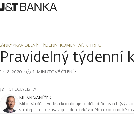
LÁNKY
PRAVIDELNÝ TÝDENNÍ KOMENTÁŘ K TRHU
LÁNKY
PRAVIDELNÝ TÝDENNÍ KOMENTÁŘ K TRHU
Pravidelný týdenní 
14. 8. 2020
・
4-MINUTOVÉ ČTENÍ
・
J&T SPECIALISTA
MILAN VANÍČEK
Milan Vaníček vede a koordinuje oddělení Research (výzkum 
strategii, resp. zasazuje ji do očekávaného ekonomického a