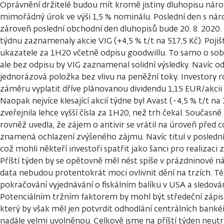
Oprávnění držitelé budou mít kromě jistiny dluhopisu náro
mimořádný úrok ve výši 1,5 % nominálu. Poslední den s nár
zároveň poslední obchodní den dluhopisů bude 20. 8. 2020.
týdnu zaznamenaly akcie VIG (+4,5 % t/t na 517,5 Kč). Poj
ukazatele za 1H20 včetně odpisu goodwillu. To samo o sobě
ale bez odpisu by VIG zaznamenal solidní výsledky. Navíc o
jednorázová položka bez vlivu na peněžní toky. Investory r
záměru vyplatit dříve plánovanou dividendu 1,15 EUR/akcii (
Naopak nejvíce klesající akcií týdne byl Avast (-4,5 % t/t na
zveřejnila lehce vyšší čísla za 1H20, než trh čekal. Současn
rovněž uvedla, že zájem o antivir se vrátil na úroveň před
znamená ochlazení zvýšeného zájmu. Navíc titul v posledn
což mohli někteří investoři spatřit jako šanci pro realizaci 
Příští týden by se opětovně měl nést spíše v prázdninové
data nebudou protentokrát moci ovlivnit dění na trzích. T
pokračování vyjednávání o fiskálním balíku v USA a sledová
Potenciálním tržním faktorem by mohl být středeční zápis
který by však měl jen potvrdit odhodlání centrálních bank
nadále velmi uvolněnou. Celkově jsme na příští týden neutr