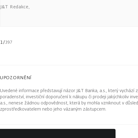
J&T Redakce
,
1
/
397
UPOZORNĚNÍ
Uvedené informace představují názor J&T Banka, a.s., který vychází 
poradenství, investiční doporučení k nákupu či prodeji jakýchkoliv in
a.s., nenese žádnou odpovědnost, která by mohla vzniknout v důsled
zprostředkovatelem nebo jeho vázaným zástupcem.