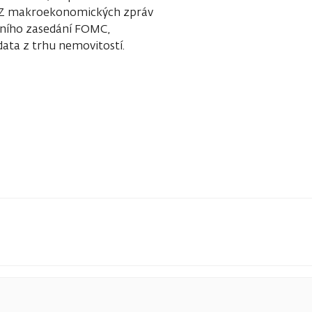
. Z makroekonomických zpráv
dního zasedání FOMC,
 data z trhu nemovitostí.