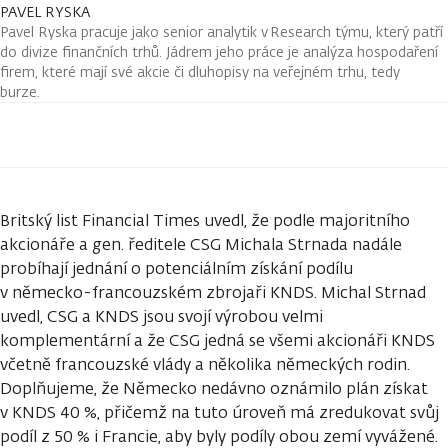
PAVEL RYSKA
Pavel Ryska pracuje jako senior analytik v Research týmu, který patří
do divize finančních trhů. Jádrem jeho práce je analýza hospodaření
firem, které mají své akcie či dluhopisy na veřejném trhu, tedy
burze.
Britský list Financial Times uvedl, že podle majoritního
akcionáře a gen. ředitele CSG Michala Strnada nadále
probíhají jednání o potenciálním získání podílu
v německo-francouzském zbrojaři KNDS. Michal Strnad
uvedl, CSG a KNDS jsou svojí výrobou velmi
komplementární a že CSG jedná se všemi akcionáři KNDS
včetně francouzské vlády a několika německých rodin.
Doplňujeme, že Německo nedávno oznámilo plán získat
v KNDS 40 %, přičemž na tuto úroveň má zredukovat svůj
podíl z 50 % i Francie, aby byly podíly obou zemí vyvážené.