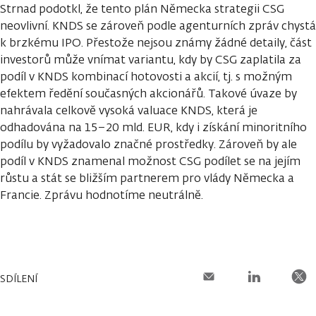
Strnad podotkl, že tento plán Německa strategii CSG
neovlivní. KNDS se zároveň podle agenturních zpráv chystá
k brzkému IPO. Přestože nejsou známy žádné detaily, část
investorů může vnímat variantu, kdy by CSG zaplatila za
podíl v KNDS kombinací hotovosti a akcií, tj. s možným
efektem ředění současných akcionářů. Takové úvaze by
nahrávala celkově vysoká valuace KNDS, která je
odhadována na 15–20 mld. EUR, kdy i získání minoritního
podílu by vyžadovalo značné prostředky. Zároveň by ale
podíl v KNDS znamenal možnost CSG podílet se na jejím
růstu a stát se bližším partnerem pro vlády Německa a
Francie. Zprávu hodnotíme neutrálně.
SDÍLENÍ