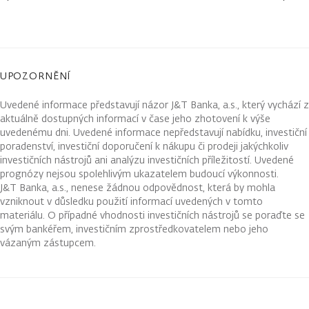
UPOZORNĚNÍ
Uvedené informace představují názor J&T Banka, a.s., který vychází z
aktuálně dostupných informací v čase jeho zhotovení k výše
uvedenému dni. Uvedené informace nepředstavují nabídku, investiční
poradenství, investiční doporučení k nákupu či prodeji jakýchkoliv
investičních nástrojů ani analýzu investičních příležitostí. Uvedené
prognózy nejsou spolehlivým ukazatelem budoucí výkonnosti.
J&T Banka, a.s., nenese žádnou odpovědnost, která by mohla
vzniknout v důsledku použití informací uvedených v tomto
materiálu. O případné vhodnosti investičních nástrojů se poraďte se
svým bankéřem, investičním zprostředkovatelem nebo jeho
vázaným zástupcem.