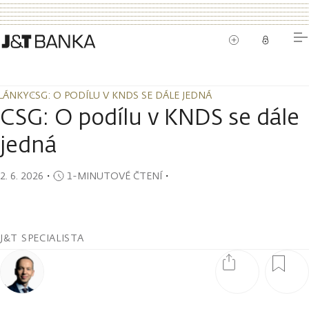
LÁNKY
CSG: O PODÍLU V KNDS SE DÁLE JEDNÁ
LÁNKY
CSG: O PODÍLU V KNDS SE DÁLE JEDNÁ
CSG: O podílu v KNDS se dále
jedná
2. 6. 2026
・
1-MINUTOVÉ ČTENÍ
・
J&T SPECIALISTA