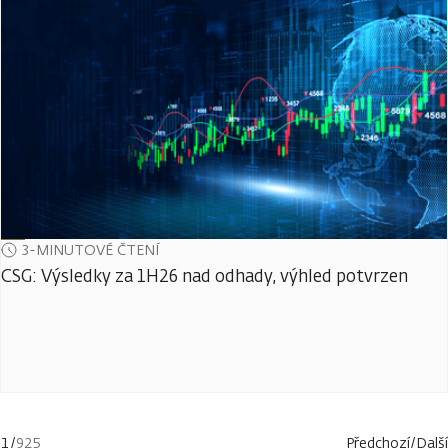
3-MINUTOVÉ ČTENÍ
CSG: Výsledky za 1H26 nad odhady, výhled potvrzen
1
/
925
Předchozí
/
Další