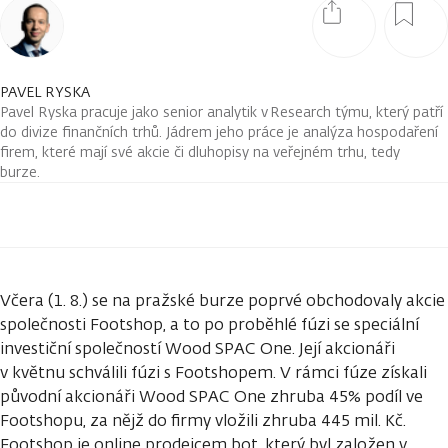
PAVEL RYSKA
Pavel Ryska pracuje jako senior analytik v Research týmu, který patří
do divize finančních trhů. Jádrem jeho práce je analýza hospodaření
firem, které mají své akcie či dluhopisy na veřejném trhu, tedy
burze.
Včera (1. 8.) se na pražské burze poprvé obchodovaly akcie
společnosti Footshop, a to po proběhlé fúzi se speciální
investiční společností Wood SPAC One. Její akcionáři
v květnu schválili fúzi s Footshopem. V rámci fúze získali
původní akcionáři Wood SPAC One zhruba 45% podíl ve
Footshopu, za nějž do firmy vložili zhruba 445 mil. Kč.
Footshop je online prodejcem bot, který byl založen v