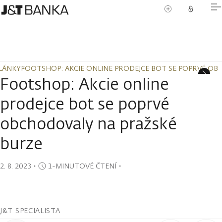
LÁNKY
FOOTSHOP: AKCIE ONLINE PRODEJCE BOT SE POPRVÉ OB
LÁNKY
FOOTSHOP: AKCIE ONLINE PRODEJCE BOT SE POPRVÉ OB
Footshop: Akcie online
prodejce bot se poprvé
obchodovaly na pražské
burze
2. 8. 2023
・
1-MINUTOVÉ ČTENÍ
・
J&T SPECIALISTA