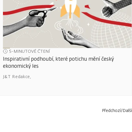
5-MINUTOVÉ ČTENÍ
Inspirativní podhoubí, které potichu mění český
ekonomický les
J&T Redakce
,
Předchozí
/
Další