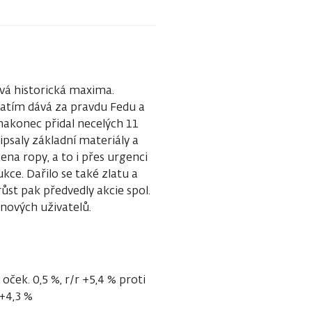
ová historická maxima.
ozatím dává za pravdu Fedu a
nakonec přidal necelých 11
řipsaly základní materiály a
cena ropy, a to i přes urgenci
kce. Dařilo se také zlatu a
růst pak předvedly akcie spol.
nových uživatelů.
oček. 0,5 %, r/r +5,4 % proti
 +4,3 %