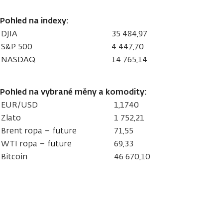
Pohled na indexy:
DJIA
35 484,97
S&P 500
4 447,70
NASDAQ
14 765,14
Pohled na vybrané měny a komodity:
EUR/USD
1,1740
Zlato
1 752,21
Brent ropa – future
71,55
WTI ropa – future
69,33
Bitcoin
46 670,10