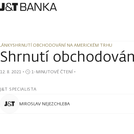
LÁNKY
SHRNUTÍ OBCHODOVÁNÍ NA AMERICKÉM TRHU
LÁNKY
SHRNUTÍ OBCHODOVÁNÍ NA AMERICKÉM TRHU
Shrnutí obchodován
12. 8. 2021
・
1-MINUTOVÉ ČTENÍ
・
J&T SPECIALISTA
MIROSLAV NEJEZCHLEBA