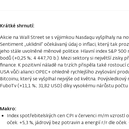
Krátké shrnutí:
Akcie na Wall Street se s výjimkou Nasdaqu vyšplhaly na n
Sentiment „uklidnil“ očekávaný údaj o inflaci, který tak pr
jeho stále uvolněné měnové politice. Hlavní index S&P 500 
bodů (+0,25 %; 4 447,70 b.). Mezi sektory si největší zisky p
finance. K pozitivní náladě na trzích přispěla také rostoucí 
USA vůči alianci OPEC+ ohledně rychlejšího zvyšování produ
Bitcoinu, který se vyšplhal nejvýše od května. Povýsledkový 
FuboTv (+11,1 %; 31,82 USD) díky vysokému nárůstu počtu 
Makro:
Index spotřebitelských cen CPI v červenci m/m vzrostl o 
oček. +5,3 %, jádrový bez potravin a energií r/r dle oček.