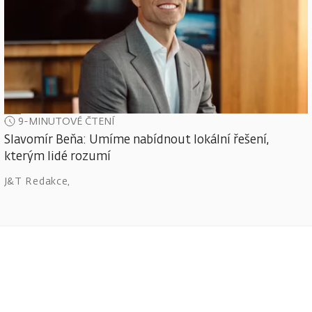
9-MINUTOVÉ ČTENÍ
Slavomír Beňa: Umíme nabídnout lokální řešení,
kterým lidé rozumí
J&T Redakce
,