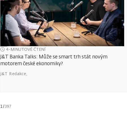
4-MINUTOVÉ ČTENÍ
J&T Banka Talks: Může se smart trh stát novým
motorem české ekonomiky?
J&T Redakce
,
1
/
397