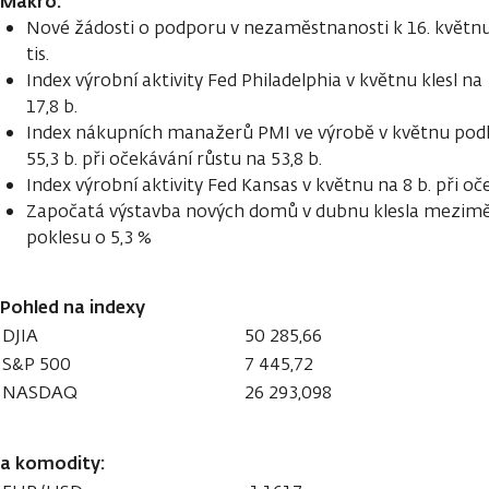
Makro:
Nové žádosti o podporu v nezaměstnanosti k 16. květnu 
tis.
Index výrobní aktivity Fed Philadelphia v květnu klesl na
17,8 b.
Index nákupních manažerů PMI ve výrobě v květnu podl
55,3 b. při očekávání růstu na 53,8 b.
Index výrobní aktivity Fed Kansas v květnu na 8 b. při oč
Započatá výstavba nových domů v dubnu klesla meziměs
poklesu o 5,3 %
Pohled na indexy
DJIA
50 285,66
S&P 500
7 445,72
NASDAQ
26 293,098
a komodity: