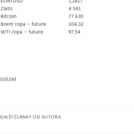
EUR/USD
1,1617
Zlato
4 541
Bitcoin
77 630
Brent ropa – future
104,32
WTI ropa – future
97,54
SDÍLENÍ
DALŠÍ ČLÁNKY OD AUTORA