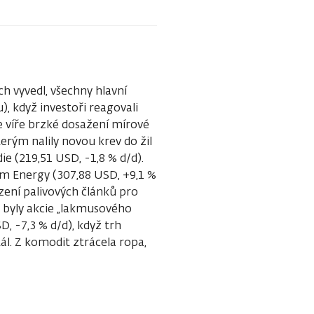
h vyvedl, všechny hlavní
, když investoři reagovali
e víře brzké dosažení mírové
erým nalily novou krev do žil
ie (219,51 USD, -1,8 % d/d).
oom Energy (307,88 USD, +9,1 %
azení palivových článků pro
 byly akcie „lakmusového
, -7,3 % d/d), když trh
l. Z komodit ztrácela ropa,