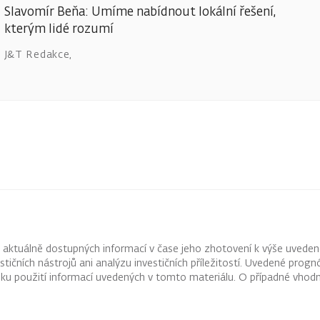
Slavomír Beňa: Umíme nabídnout lokální řešení,
kterým lidé rozumí
J&T Redakce
,
z aktuálně dostupných informací v čase jeho zhotovení k výše uveden
vestičních nástrojů ani analýzu investičních příležitostí. Uvedené pr
ku použití informací uvedených v tomto materiálu. O případné vhodn