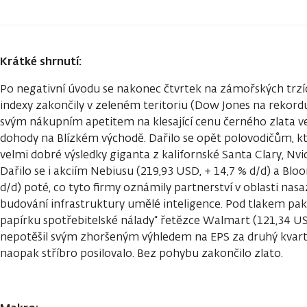
Krátké shrnutí:
Po negativní úvodu se nakonec čtvrtek na zámořských trzíc
indexy zakončily v zeleném teritoriu (Dow Jones na rekordu)
svým nákupním apetitem na klesající cenu černého zlata v
dohody na Blízkém východě. Dařilo se opět polovodičům, kt
velmi dobré výsledky giganta z kalifornské Santa Clary, Nvid
Dařilo se i akciím Nebiusu (219,93 USD, + 14,7 % d/d) a Bl
d/d) poté, co tyto firmy oznámily partnerství v oblasti nas
budování infrastruktury umělé inteligence. Pod tlakem pak
papírku spotřebitelské nálady“ řetězce Walmart (121,34 USD
nepotěšil svým zhoršeným výhledem na EPS za druhý kvartá
naopak stříbro posilovalo. Bez pohybu zakončilo zlato.