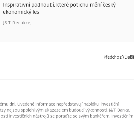
Inspirativní podhoubí, které potichu mění český
ekonomický les
J&T Redakce
,
Předchozí
/
Další
ému dni. Uvedené informace nepředstavují nabídku, investiční
ognózy nejsou spolehlivým ukazatelem budoucí výkonnosti. J&T Banka,
osti investičních nástrojů se poraďte se svým bankéřem, investičním