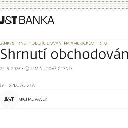
LÁNKY
SHRNUTÍ OBCHODOVÁNÍ NA AMERICKÉM TRHU
LÁNKY
SHRNUTÍ OBCHODOVÁNÍ NA AMERICKÉM TRHU
Shrnutí obchodován
22. 5. 2026
・
2-MINUTOVÉ ČTENÍ
・
J&T SPECIALISTA
MICHAL VACEK