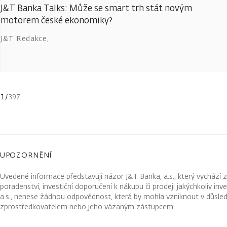
J&T Banka Talks: Může se smart trh stát novým
motorem české ekonomiky?
J&T Redakce
,
1
/
397
UPOZORNĚNÍ
Uvedené informace představují názor J&T Banka, a.s., který vychází 
poradenství, investiční doporučení k nákupu či prodeji jakýchkoliv in
a.s., nenese žádnou odpovědnost, která by mohla vzniknout v důsled
zprostředkovatelem nebo jeho vázaným zástupcem.