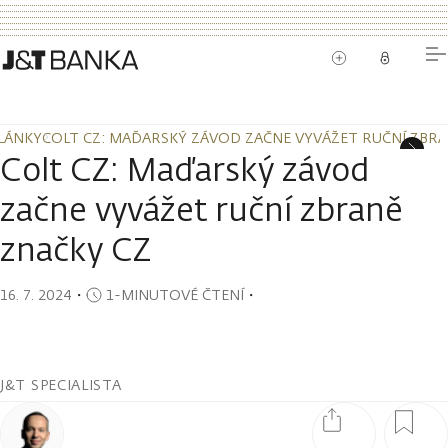
LÁNKY
COLT CZ: MAĎARSKÝ ZÁVOD ZAČNE VYVÁŽET RUČNÍ ZBRA
LÁNKY
COLT CZ: MAĎARSKÝ ZÁVOD ZAČNE VYVÁŽET RUČNÍ ZBRA
Colt CZ: Maďarský závod
začne vyvážet ruční zbraně
značky CZ
16. 7. 2024
・
1-MINUTOVÉ ČTENÍ
・
J&T SPECIALISTA