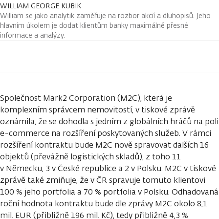
WILLIAM GEORGE KUBIK
William se jako analytik zaměřuje na rozbor akcií a dluhopisů. Jeho
hlavním úkolem je dodat klientům banky maximálně přesné
informace a analýzy.
Společnost Mark2 Corporation (M2C), která je
komplexním správcem nemovitostí, v tiskové zprávě
oznámila, že se dohodla s jedním z globálních hráčů na poli
e-commerce na rozšíření poskytovaných služeb. V rámci
rozšíření kontraktu bude M2C nově spravovat dalších 16
objektů (převážně logistických skladů), z toho 11
v Německu, 3 v České republice a 2 v Polsku. M2C v tiskové
zprávě také zmiňuje, že v ČR spravuje tomuto klientovi
100 % jeho portfolia a 70 % portfolia v Polsku. Odhadovaná
roční hodnota kontraktu bude dle zprávy M2C okolo 8,1
mil. EUR (přibližně 196 mil. Kč), tedy přibližně 4,3 %