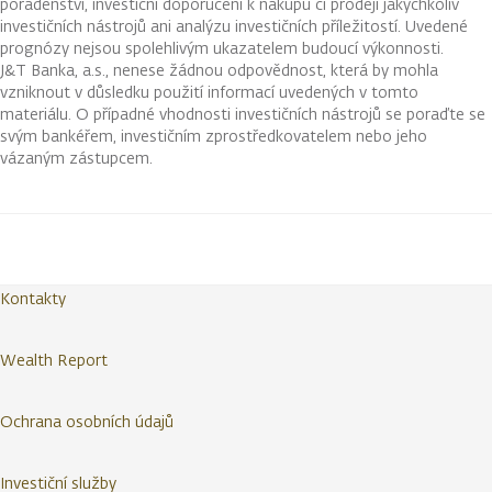
poradenství, investiční doporučení k nákupu či prodeji jakýchkoliv
investičních nástrojů ani analýzu investičních příležitostí. Uvedené
prognózy nejsou spolehlivým ukazatelem budoucí výkonnosti.
J&T Banka, a.s., nenese žádnou odpovědnost, která by mohla
vzniknout v důsledku použití informací uvedených v tomto
materiálu. O případné vhodnosti investičních nástrojů se poraďte se
svým bankéřem, investičním zprostředkovatelem nebo jeho
vázaným zástupcem.
Kontakty
Wealth Report
Ochrana osobních údajů
Investiční služby