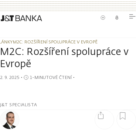
LÁNKY
M2C: ROZŠÍŘENÍ SPOLUPRÁCE V EVROPĚ
LÁNKY
M2C: ROZŠÍŘENÍ SPOLUPRÁCE V EVROPĚ
M2C: Rozšíření spolupráce v
Evropě
2. 9. 2025
・
1-MINUTOVÉ ČTENÍ
・
J&T SPECIALISTA