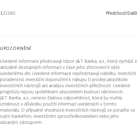
1
/
1580
Předchozí
/
Další
UPOZORNĚNÍ
Uvedené informace představují názor J&T Banka, a.s., který vychází z
aktuálně dostupných informací v čase jeho zhotovení k výše
uvedenému dni. Uvedené informace nepředstavují nabídku, investiční
poradenství, investiční doporučení k nákupu či prodeji jakýchkoliv
investičních nástrojů ani analýzu investičních příležitostí. Uvedené
prognózy nejsou spolehlivým ukazatelem budoucí výkonnosti.
J&T Banka, a.s., nenese žádnou odpovědnost, která by mohla
vzniknout v důsledku použití informací uvedených v tomto
materiálu. O případné vhodnosti investičních nástrojů se poraďte se
svým bankéřem, investičním zprostředkovatelem nebo jeho
vázaným zástupcem.