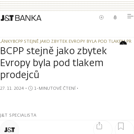
LÁNKY
BCPP STEJNĚ JAKO ZBYTEK EVROPY BYLA POD TLAKEM PR
LÁNKY
BCPP STEJNĚ JAKO ZBYTEK EVROPY BYLA POD TLAKEM PR
BCPP stejně jako zbytek
Evropy byla pod tlakem
prodejců
27. 11. 2024
・
1-MINUTOVÉ ČTENÍ
・
J&T SPECIALISTA