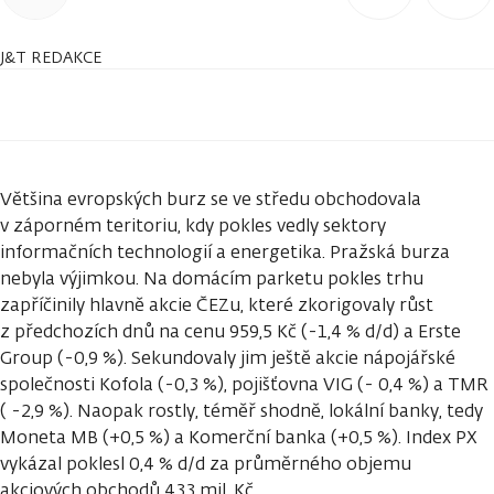
J&T REDAKCE
Většina evropských burz se ve středu obchodovala
v záporném teritoriu, kdy pokles vedly sektory
informačních technologií a energetika. Pražská burza
nebyla výjimkou. Na domácím parketu pokles trhu
zapříčinily hlavně akcie ČEZu, které zkorigovaly růst
z předchozích dnů na cenu 959,5 Kč (-1,4 % d/d) a Erste
Group (-0,9 %). Sekundovaly jim ještě akcie nápojářské
společnosti Kofola (-0,3 %), pojišťovna VIG (- 0,4 %) a TMR
( -2,9 %). Naopak rostly, téměř shodně, lokální banky, tedy
Moneta MB (+0,5 %) a Komerční banka (+0,5 %). Index PX
vykázal poklesl 0,4 % d/d za průměrného objemu
akciových obchodů 433 mil. Kč.