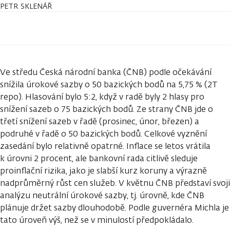
PETR SKLENÁŘ
Ve středu Česká národní banka (ČNB) podle očekávání
snížila úrokové sazby o 50 bazických bodů na 5,75 % (2T
repo). Hlasování bylo 5:2, když v radě byly 2 hlasy pro
snížení sazeb o 75 bazických bodů. Ze strany ČNB jde o
třetí snížení sazeb v řadě (prosinec, únor, březen) a
podruhé v řadě o 50 bazických bodů. Celkové vyznění
zasedání bylo relativně opatrné. Inflace se letos vrátila
k úrovni 2 procent, ale bankovní rada citlivě sleduje
proinflační rizika, jako je slabší kurz koruny a výrazně
nadprůměrný růst cen služeb. V květnu ČNB představí svoji
analýzu neutrální úrokové sazby, tj. úrovně, kde ČNB
plánuje držet sazby dlouhodobě. Podle guvernéra Michla je
tato úroveň výš, než se v minulostí předpokládalo.