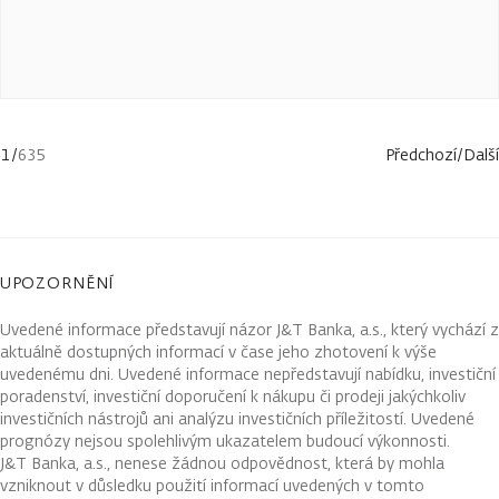
1
/
635
Předchozí
/
Další
UPOZORNĚNÍ
Uvedené informace představují názor J&T Banka, a.s., který vychází z
aktuálně dostupných informací v čase jeho zhotovení k výše
uvedenému dni. Uvedené informace nepředstavují nabídku, investiční
poradenství, investiční doporučení k nákupu či prodeji jakýchkoliv
investičních nástrojů ani analýzu investičních příležitostí. Uvedené
prognózy nejsou spolehlivým ukazatelem budoucí výkonnosti.
J&T Banka, a.s., nenese žádnou odpovědnost, která by mohla
vzniknout v důsledku použití informací uvedených v tomto