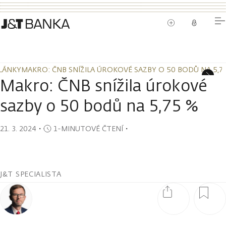
LÁNKY
MAKRO: ČNB SNÍŽILA ÚROKOVÉ SAZBY O 50 BODŮ NA 5,7
LÁNKY
MAKRO: ČNB SNÍŽILA ÚROKOVÉ SAZBY O 50 BODŮ NA 5,7
Makro: ČNB snížila úrokové
sazby o 50 bodů na 5,75 %
21. 3. 2024
・
1-MINUTOVÉ ČTENÍ
・
J&T SPECIALISTA