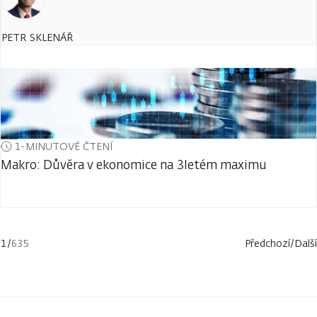
PETR SKLENÁŘ
1-MINUTOVÉ ČTENÍ
Makro: Důvěra v ekonomice na 3letém maximu
1
/
635
Předchozí
/
Další