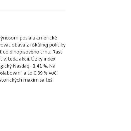
 výnosom poslala americké
vať obava z fiškálnej politiky
ť do dlhopisového trhu. Rast
ív, teda akcií. Úzky index
ogický Nasdaq -1,41 %. Na
slabovaní, a to 0,39 % voči
istorických maxím sa teší