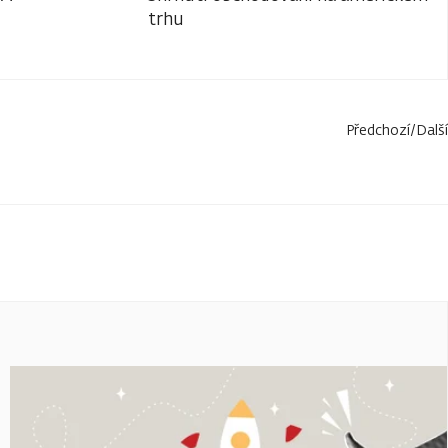
trhu
Předchozí
/
Další