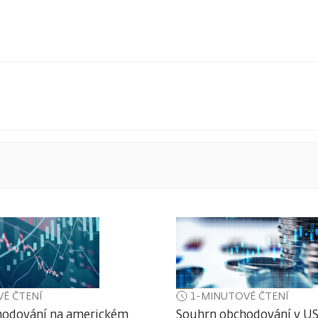
É ČTENÍ
1-MINUTOVÉ ČTENÍ
hodování na americkém
Souhrn obchodování v U