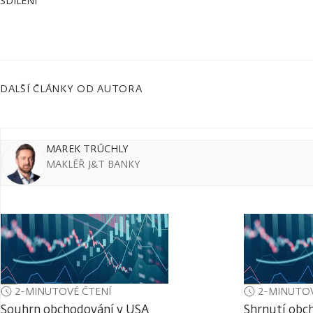
SDÍLENÍ
DALŠÍ ČLÁNKY OD AUTORA
MAREK TRÚCHLY
MAKLÉŘ J&T BANKY
2-MINUTOVÉ ČTENÍ
2-MINUTOV
Souhrn obchodování v USA
Shrnutí obc