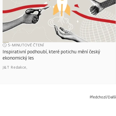
5-MINUTOVÉ ČTENÍ
Inspirativní podhoubí, které potichu mění český
ekonomický les
J&T Redakce
,
Předchozí
/
Další