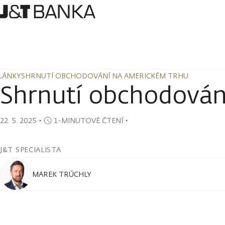
LÁNKY
SHRNUTÍ OBCHODOVÁNÍ NA AMERICKÉM TRHU
LÁNKY
SHRNUTÍ OBCHODOVÁNÍ NA AMERICKÉM TRHU
Shrnutí obchodován
22. 5. 2025
・
1-MINUTOVÉ ČTENÍ
・
J&T SPECIALISTA
MAREK TRÚCHLY