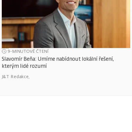
9-MINUTOVÉ ČTENÍ
Slavomír Beňa: Umíme nabídnout lokální řešení,
kterým lidé rozumí
J&T Redakce
,