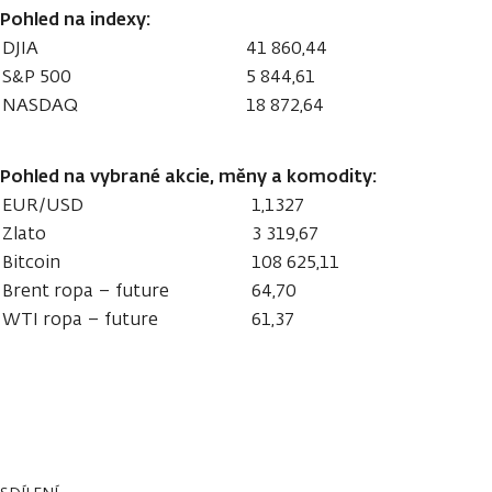
Pohled na indexy:
DJIA
41 860,44
S&P 500
5 844,61
NASDAQ
18 872,64
Pohled na vybrané akcie, měny a komodity:
EUR/USD
1,1327
Zlato
3 319,67
Bitcoin
108 625,11
Brent ropa – future
64,70
WTI ropa – future
61,37