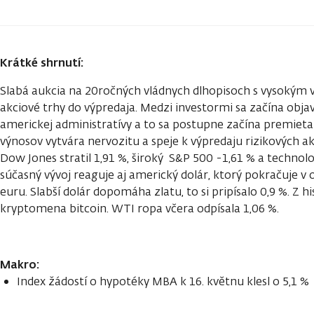
Krátké shrnutí:
Slabá aukcia na 20ročných vládnych dlhopisoch s vysokým
akciové trhy do výpredaja. Medzi investormi sa začína objavo
americkej administratívy a to sa postupne začína premieta
výnosov vytvára nervozitu a speje k výpredaju rizikových akt
Dow Jones stratil 1,91 %, široký S&P 500 -1,61 % a technol
súčasný vývoj reaguje aj americký dolár, ktorý pokračuje v o
euru. Slabší dolár dopomáha zlatu, to si pripísalo 0,9 %. Z h
kryptomena bitcoin. WTI ropa včera odpísala 1,06 %.
Makro:
Index žádostí o hypotéky MBA k 16. květnu klesl o 5,1 %