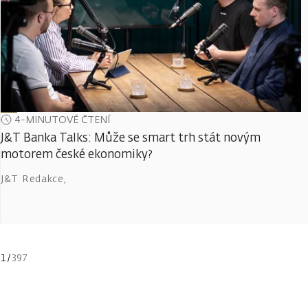
4-MINUTOVÉ ČTENÍ
J&T Banka Talks: Může se smart trh stát novým
motorem české ekonomiky?
J&T Redakce
,
1
/
397