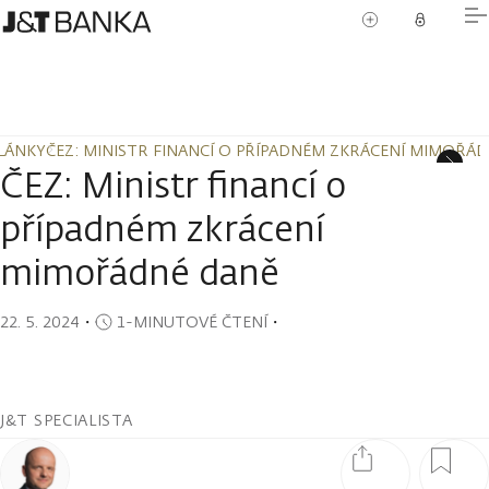
LÁNKY
ČEZ: MINISTR FINANCÍ O PŘÍPADNÉM ZKRÁCENÍ MIMOŘÁ
LÁNKY
ČEZ: MINISTR FINANCÍ O PŘÍPADNÉM ZKRÁCENÍ MIMOŘÁ
ČEZ: Ministr financí o
případném zkrácení
mimořádné daně
22. 5. 2024
・
1-MINUTOVÉ ČTENÍ
・
J&T SPECIALISTA