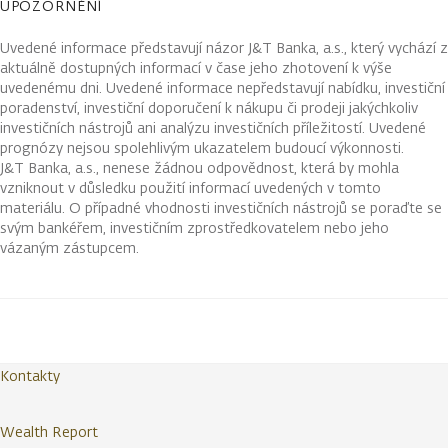
UPOZORNĚNÍ
Uvedené informace představují názor J&T Banka, a.s., který vychází z
aktuálně dostupných informací v čase jeho zhotovení k výše
uvedenému dni. Uvedené informace nepředstavují nabídku, investiční
poradenství, investiční doporučení k nákupu či prodeji jakýchkoliv
investičních nástrojů ani analýzu investičních příležitostí. Uvedené
prognózy nejsou spolehlivým ukazatelem budoucí výkonnosti.
J&T Banka, a.s., nenese žádnou odpovědnost, která by mohla
vzniknout v důsledku použití informací uvedených v tomto
materiálu. O případné vhodnosti investičních nástrojů se poraďte se
svým bankéřem, investičním zprostředkovatelem nebo jeho
vázaným zástupcem.
Kontakty
Wealth Report