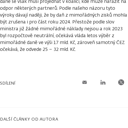
daně se však musí projednat v koalici, kde může narazit na
odpor některých partnerů. Podle našeho názoru tyto
výroky dávají naději, že by daň z mimořádných zisků mohla
být zrušena i pro část roku 2024. Přestože podle slov
ministra již žádné mimořádné náklady nejsou a rok 2023
byl rozpočtově neutrální, očekává vláda letos výběr z
mimořádné daně ve výši 17 mld. Kč, zároveň samotný ČEZ
očekává, že odvede 25 – 32 mld. Kč.
SDÍLENÍ
DALŠÍ ČLÁNKY OD AUTORA