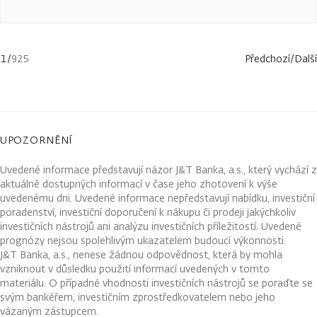
1
/
925
Předchozí
/
Další
UPOZORNĚNÍ
Uvedené informace představují názor J&T Banka, a.s., který vychází z
aktuálně dostupných informací v čase jeho zhotovení k výše
uvedenému dni. Uvedené informace nepředstavují nabídku, investiční
poradenství, investiční doporučení k nákupu či prodeji jakýchkoliv
investičních nástrojů ani analýzu investičních příležitostí. Uvedené
prognózy nejsou spolehlivým ukazatelem budoucí výkonnosti.
J&T Banka, a.s., nenese žádnou odpovědnost, která by mohla
vzniknout v důsledku použití informací uvedených v tomto
materiálu. O případné vhodnosti investičních nástrojů se poraďte se
svým bankéřem, investičním zprostředkovatelem nebo jeho
vázaným zástupcem.