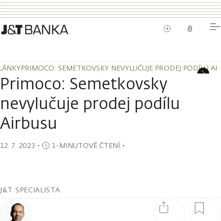
LÁNKY
PRIMOCO: SEMETKOVSKY NEVYLUČUJE PRODEJ PODÍLU AI
LÁNKY
PRIMOCO: SEMETKOVSKY NEVYLUČUJE PRODEJ PODÍLU AI
Primoco: Semetkovsky
nevylučuje prodej podílu
Airbusu
12. 7. 2023
・
1-MINUTOVÉ ČTENÍ
・
J&T SPECIALISTA