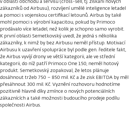
v oblasti obchodu a servisu (cross-sell, tj. získání nových
zákazníků od Airbusu), rozvíjení umělé inteligence letadel
a pomoci s vojenskou certifikací letounů. Airbus by také
mohl pomoci s výrobní kapacitou, pokud by Primoco
prodávalo více letadel, než kolik je schopno samo vyrobit.
K první oblasti Semetkovský uvedl, že jedná s několika
zákazníky, k nimž by bez Airbusu neměl přístup. Motivací
Airbusu k uzavření spolupráce byl podle gen. ředitele fakt,
že Airbus vyvíjí drony ve větší kategorii, ale ve střední
kategorii, do níž patří Primoco One 150, neměl hotový
produkt. Semetkovský zopakoval, že letos plánuje
dosáhnout tržeb 750 – 850 mil. Kč a že zisk EBITDA by měl
přesáhnout 300 mil. Kč. Vyznění rozhovoru hodnotíme
pozitivně hlavně díky zmínce o nových potenciálních
zákaznících a také možnosti budoucího prodeje podílu
společnosti Airbus.