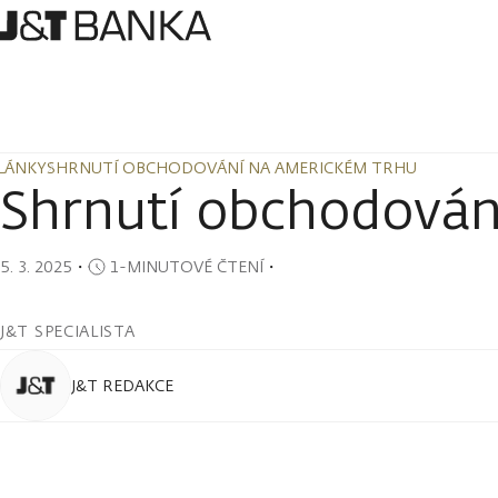
LÁNKY
SHRNUTÍ OBCHODOVÁNÍ NA AMERICKÉM TRHU
LÁNKY
SHRNUTÍ OBCHODOVÁNÍ NA AMERICKÉM TRHU
Shrnutí obchodován
5. 3. 2025
・
1-MINUTOVÉ ČTENÍ
・
J&T SPECIALISTA
J&T REDAKCE