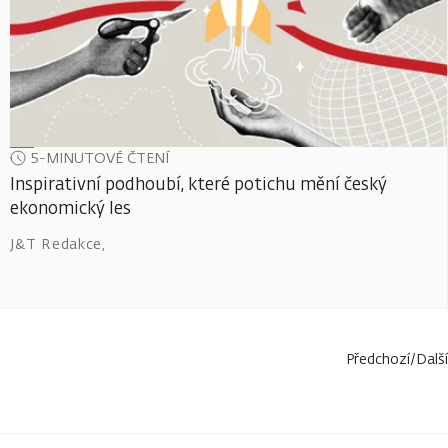
5-MINUTOVÉ ČTENÍ
Inspirativní podhoubí, které potichu mění český
ekonomický les
J&T Redakce
,
Předchozí
/
Další