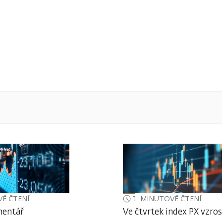
É ČTENÍ
1-MINUTOVÉ ČTENÍ
mentář
Ve čtvrtek index PX vzros