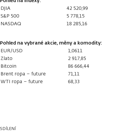
Pohled na indexy:
DJIA
42 520,99
S&P 500
5 778,15
NASDAQ
18 285,16
Pohled na vybrané akcie, měny a komodity:
EUR/USD
1,0611
Zlato
2 917,85
Bitcoin
86 666,44
Brent ropa – future
71,11
WTI ropa – future
68,33
SDÍLENÍ