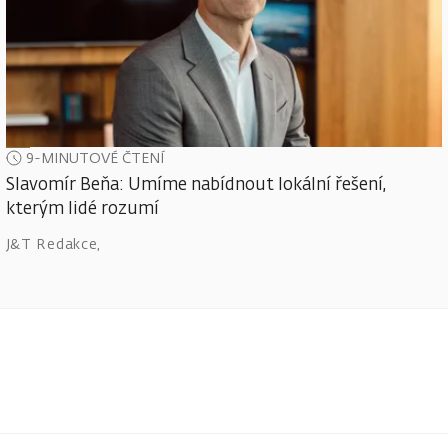
9-MINUTOVÉ ČTENÍ
Slavomír Beňa: Umíme nabídnout lokální řešení,
kterým lidé rozumí
J&T Redakce
,