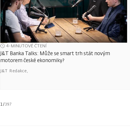
4-MINUTOVÉ ČTENÍ
J&T Banka Talks: Může se smart trh stát novým
motorem české ekonomiky?
J&T Redakce
,
1
/
397