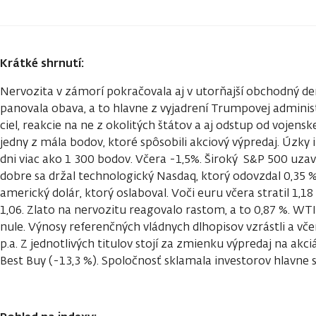
Krátké shrnutí:
Nervozita v zámorí pokračovala aj v utorňajší obchodný de
panovala obava, a to hlavne z vyjadrení Trumpovej adminis
ciel, reakcie na ne z okolitých štátov a aj odstup od vojens
jedny z mála bodov, ktoré spôsobili akciový výpredaj. Úzky 
dni viac ako 1 300 bodov. Včera -1,5%. Široký S&P 500 uzav
dobre sa držal technologický Nasdaq, ktorý odovzdal 0,35 %.
americký dolár, ktorý oslaboval. Voči euru včera stratil 1,1
1,06. Zlato na nervozitu reagovalo rastom, a to 0,87 %. WT
nule. Výnosy referenčných vládnych dlhopisov vzrástli a vče
p.a. Z jednotlivých titulov stojí za zmienku výpredaj na akc
Best Buy (-13,3 %). Spoločnosť sklamala investorov hlavn