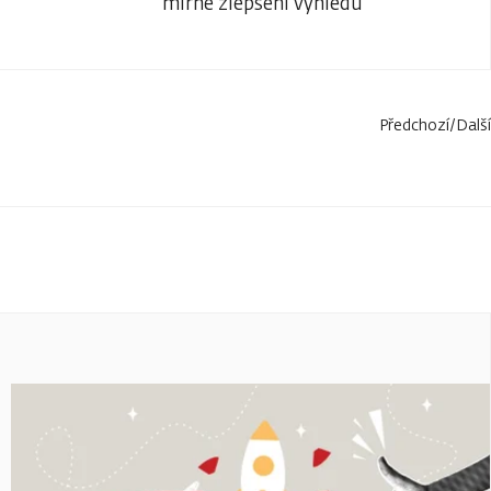
mírné zlepšení výhledu
Předchozí
/
Další