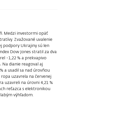
ň. Medzi investormi opäť
tratívy. Zvažované uvalenie
kej podpory Ukrajiny sú len
index Dow Jones stratil za dva
rel -1,22 % a prekvapivo
 Na dianie reagoval aj
8 % a usadil sa nad úrovňou
I ropa uzavrela na červenej
ra uzavreli na úrovni 4,21 %
iách reťazca s elektronikou
e slabým výhľadom.