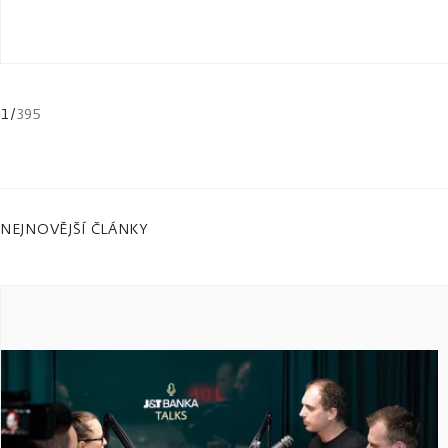
1
/
395
NEJNOVĚJŠÍ ČLÁNKY