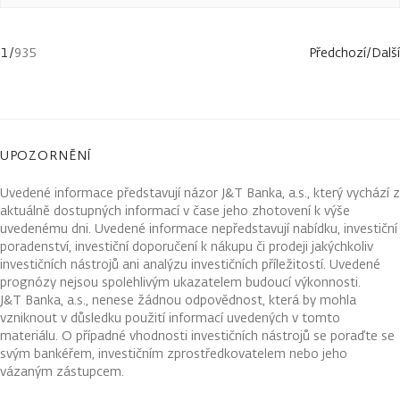
1
/
935
Předchozí
/
Další
UPOZORNĚNÍ
Uvedené informace představují názor J&T Banka, a.s., který vychází z
aktuálně dostupných informací v čase jeho zhotovení k výše
uvedenému dni. Uvedené informace nepředstavují nabídku, investiční
poradenství, investiční doporučení k nákupu či prodeji jakýchkoliv
investičních nástrojů ani analýzu investičních příležitostí. Uvedené
prognózy nejsou spolehlivým ukazatelem budoucí výkonnosti.
J&T Banka, a.s., nenese žádnou odpovědnost, která by mohla
vzniknout v důsledku použití informací uvedených v tomto
materiálu. O případné vhodnosti investičních nástrojů se poraďte se
svým bankéřem, investičním zprostředkovatelem nebo jeho
vázaným zástupcem.