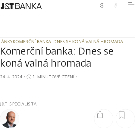
LÁNKY
KOMERČNÍ BANKA: DNES SE KONÁ VALNÁ HROMADA
LÁNKY
KOMERČNÍ BANKA: DNES SE KONÁ VALNÁ HROMADA
Komerční banka: Dnes se
koná valná hromada
24. 4. 2024
・
1-MINUTOVÉ ČTENÍ
・
J&T SPECIALISTA