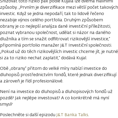
Snižovat toto riziko pak podle Kujala lze dvěma hlavními
způsoby. „Prvním je diverzifikace mezi větší počet takových
investic. Když se jedna nepodaří, tak to lidově řečeno
nezabije výnos celého portfolia. Druhým způsobem
obrany je co nejlepší analýza dané investiční příležitosti,
poznat vybranou společnost, udělat si názor na daného
dlužníka a tím se snažit odfiltrovat rizikovější investice,“
připomíná portfolio manažer J&T Investiční společnosti.
„Pokud už do těch rizikovějších investic chceme jít, je nutné
si za to riziko nechat zaplatit,“ dodává Kujal.
Obě „obrany“ přitom do velké míry nabízí investice do
dluhopisů prostřednictvím fondů, které jednak diverzifikují
a zároveň je řídí profesionálové.
Není na investice do dluhopisů a dluhopisových fondů už
pozdě? Jak nejlépe investovat? A co konkrétně má nyní
smysl?
Poslechněte si další epizodu
J&T Banka Talks
.