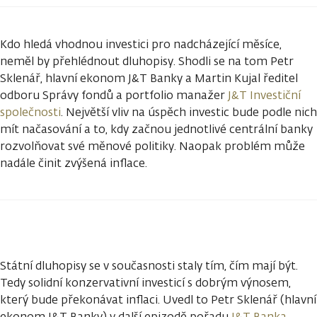
Kdo hledá vhodnou investici pro nadcházející měsíce,
neměl by přehlédnout dluhopisy. Shodli se na tom Petr
Sklenář, hlavní ekonom J&T Banky a Martin Kujal ředitel
odboru Správy fondů a portfolio manažer
J&T Investiční
společnosti
. Největší vliv na úspěch investic bude podle nich
mít načasování a to, kdy začnou jednotlivé centrální banky
rozvolňovat své měnové politiky. Naopak problém může
nadále činit zvýšená inflace.
Státní dluhopisy se v současnosti staly tím, čím mají být.
Tedy solidní konzervativní investicí s dobrým výnosem,
který bude překonávat inflaci. Uvedl to Petr Sklenář (hlavní
ekonom J&T Banky) v další epizodě pořadu
J&T Banka