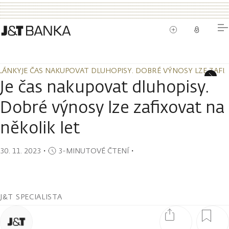
LÁNKY
JE ČAS NAKUPOVAT DLUHOPISY. DOBRÉ VÝNOSY LZE ZAFI
LÁNKY
JE ČAS NAKUPOVAT DLUHOPISY. DOBRÉ VÝNOSY LZE ZAFI
Je čas nakupovat dluhopisy.
Dobré výnosy lze zafixovat na
několik let
30. 11. 2023
・
3-MINUTOVÉ ČTENÍ
・
J&T SPECIALISTA