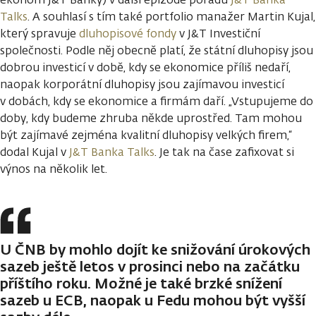
Talks
. A souhlasí s tím také portfolio manažer Martin Kujal,
který spravuje
dluhopisové fondy
v J&T Investiční
společnosti. Podle něj obecně platí, že státní dluhopisy jsou
dobrou investicí v době, kdy se ekonomice příliš nedaří,
naopak korporátní dluhopisy jsou zajímavou investicí
v dobách, kdy se ekonomice a firmám daří. „Vstupujeme do
doby, kdy budeme zhruba někde uprostřed. Tam mohou
být zajímavé zejména kvalitní dluhopisy velkých firem,“
dodal Kujal v
J&T Banka Talks
. Je tak na čase zafixovat si
výnos na několik let.
U ČNB by mohlo dojít ke snižování úrokových
sazeb ještě letos v prosinci nebo na začátku
příštího roku. Možné je také brzké snížení
sazeb u ECB, naopak u Fedu mohou být vyšší