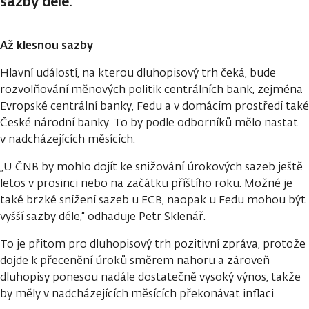
sazby déle.
Až klesnou sazby
Hlavní událostí, na kterou dluhopisový trh čeká, bude
rozvolňování měnových politik centrálních bank, zejména
Evropské centrální banky, Fedu a v domácím prostředí také
České národní banky. To by podle odborníků mělo nastat
v nadcházejících měsících.
„U ČNB by mohlo dojít ke snižování úrokových sazeb ještě
letos v prosinci nebo na začátku příštího roku. Možné je
také brzké snížení sazeb u ECB, naopak u Fedu mohou být
vyšší sazby déle,“ odhaduje Petr Sklenář.
To je přitom pro dluhopisový trh pozitivní zpráva, protože
dojde k přecenění úroků směrem nahoru a zároveň
dluhopisy ponesou nadále dostatečně vysoký výnos, takže
by měly v nadcházejících měsících překonávat inflaci.