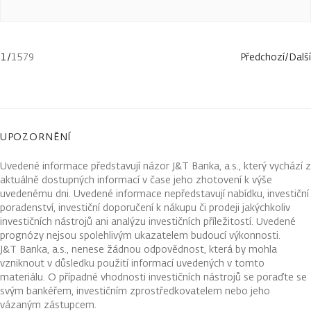
1
/
1579
Předchozí
/
Další
UPOZORNĚNÍ
Uvedené informace představují názor J&T Banka, a.s., který vychází z
aktuálně dostupných informací v čase jeho zhotovení k výše
uvedenému dni. Uvedené informace nepředstavují nabídku, investiční
poradenství, investiční doporučení k nákupu či prodeji jakýchkoliv
investičních nástrojů ani analýzu investičních příležitostí. Uvedené
prognózy nejsou spolehlivým ukazatelem budoucí výkonnosti.
J&T Banka, a.s., nenese žádnou odpovědnost, která by mohla
vzniknout v důsledku použití informací uvedených v tomto
materiálu. O případné vhodnosti investičních nástrojů se poraďte se
svým bankéřem, investičním zprostředkovatelem nebo jeho
vázaným zástupcem.