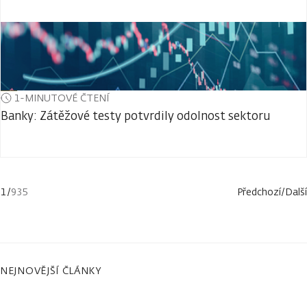
1-MINUTOVÉ ČTENÍ
Banky: Zátěžové testy potvrdily odolnost sektoru
1
/
935
Předchozí
/
Další
NEJNOVĚJŠÍ ČLÁNKY