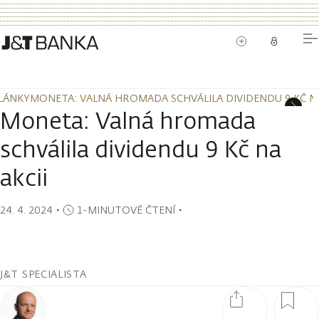
LÁNKY
MONETA: VALNÁ HROMADA SCHVÁLILA DIVIDENDU 9 KČ NA
LÁNKY
MONETA: VALNÁ HROMADA SCHVÁLILA DIVIDENDU 9 KČ NA
Moneta: Valná hromada
schválila dividendu 9 Kč na
akcii
24. 4. 2024
・
1-MINUTOVÉ ČTENÍ
・
J&T SPECIALISTA