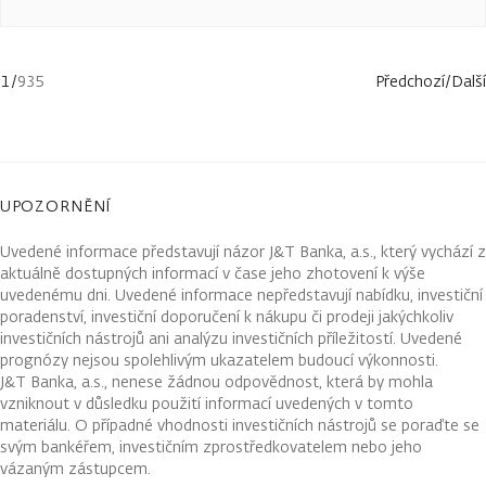
1
/
935
Předchozí
/
Další
UPOZORNĚNÍ
Uvedené informace představují názor J&T Banka, a.s., který vychází z
aktuálně dostupných informací v čase jeho zhotovení k výše
uvedenému dni. Uvedené informace nepředstavují nabídku, investiční
poradenství, investiční doporučení k nákupu či prodeji jakýchkoliv
investičních nástrojů ani analýzu investičních příležitostí. Uvedené
prognózy nejsou spolehlivým ukazatelem budoucí výkonnosti.
J&T Banka, a.s., nenese žádnou odpovědnost, která by mohla
vzniknout v důsledku použití informací uvedených v tomto
materiálu. O případné vhodnosti investičních nástrojů se poraďte se
svým bankéřem, investičním zprostředkovatelem nebo jeho
vázaným zástupcem.