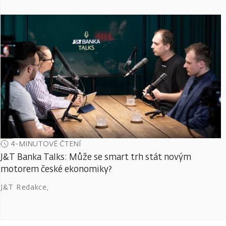
4-MINUTOVÉ ČTENÍ
J&T Banka Talks: Může se smart trh stát novým
motorem české ekonomiky?
J&T Redakce
,