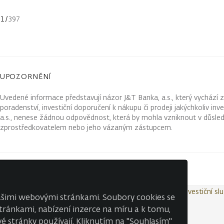
1
/
397
UPOZORNĚNÍ
Uvedené informace představují názor J&T Banka, a.s., který vychází 
poradenství, investiční doporučení k nákupu či prodeji jakýchkoliv in
a.s., nenese žádnou odpovědnost, která by mohla vzniknout v důsled
zprostředkovatelem nebo jeho vázaným zástupcem.
Kontakty
Wealth Report
Ochrana osobních údajů
Investiční sl
našimi webovými stránkami. Soubory cookies se
 stránkami, nabízení inzerce na míru a k tomu,
é stránky používají. Kliknutím na "Souhlasím"
© J&T BANKA, a.s. 2026