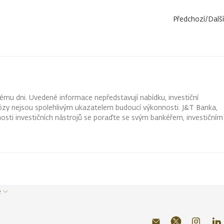
Předchozí
/
Další
ému dni. Uvedené informace nepředstavují nabídku, investiční
ognózy nejsou spolehlivým ukazatelem budoucí výkonnosti. J&T Banka,
osti investičních nástrojů se poraďte se svým bankéřem, investičním
e