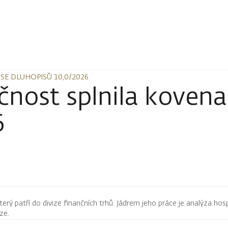
SE DLUHOPISŮ 10,0/2026
SE DLUHOPISŮ 10,0/2026
čnost splnila koven
6
terý patří do divize finančních trhů. Jádrem jeho práce je analýza hos
rze.