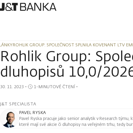
LÁNKY
ROHLIK GROUP: SPOLEČNOST SPLNILA KOVENANT LTV EMI
LÁNKY
ROHLIK GROUP: SPOLEČNOST SPLNILA KOVENANT LTV EMI
Rohlik Group: Spole
dluhopisů 10,0/202
30. 11. 2023
・
1-MINUTOVÉ ČTENÍ
・
J&T SPECIALISTA
PAVEL RYSKA
Pavel Ryska pracuje jako senior analytik v Research týmu, k
které mají své akcie či dluhopisy na veřejném trhu, tedy bu