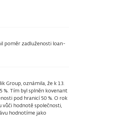
inil poměr zadluženosti loan-
ik Group, oznámila, že k 13.
05 %. Tím byl splněn kovenant
nosti pod hranicí 50 %. O rok
u vůči hodnotě společnosti,
právu hodnotíme jako