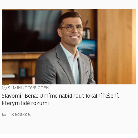
9-MINUTOVÉ ČTENÍ
Slavomír Beňa: Umíme nabídnout lokální řešení,
kterým lidé rozumí
J&T Redakce
,