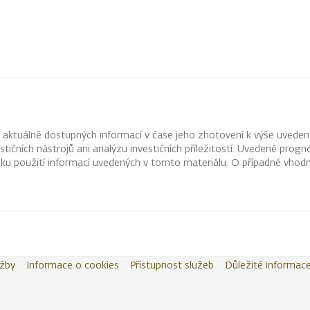
z aktuálně dostupných informací v čase jeho zhotovení k výše uveden
vestičních nástrojů ani analýzu investičních příležitostí. Uvedené pr
ku použití informací uvedených v tomto materiálu. O případné vhodn
užby
Informace o cookies
Přístupnost služeb
Důležité informac