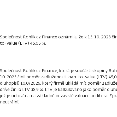
Společnost Rohlik.cz Finance oznámila, že k 13. 10. 2023 č
to-value (LTV) 45,05 %.
Společnost Rohlik.cz Finance, která je součástí skupiny Rohl
10. 2023 činil poměr zadluženosti loan-to-value (LTV) 45,
dluhopisů 10,0/2026, který firmě ukládá mít poměr zadluže
dříve činilo LTV 38,9 %. LTV je kalkulováno jako poměr dluh
jež je určována na základně nezávislé valuace auditora. Z
neutrální.