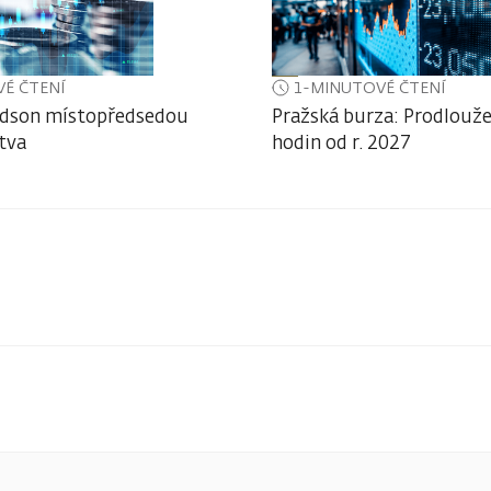
É ČTENÍ
1-MINUTOVÉ ČTENÍ
dson místopředsedou
Pražská burza: Prodlouže
tva
hodin od r. 2027