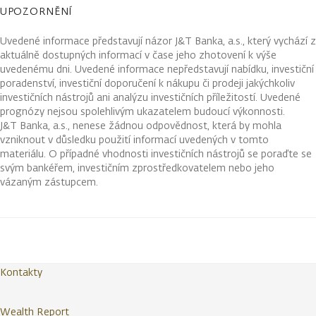
UPOZORNĚNÍ
Uvedené informace představují názor J&T Banka, a.s., který vychází z
aktuálně dostupných informací v čase jeho zhotovení k výše
uvedenému dni. Uvedené informace nepředstavují nabídku, investiční
poradenství, investiční doporučení k nákupu či prodeji jakýchkoliv
investičních nástrojů ani analýzu investičních příležitostí. Uvedené
prognózy nejsou spolehlivým ukazatelem budoucí výkonnosti.
J&T Banka, a.s., nenese žádnou odpovědnost, která by mohla
vzniknout v důsledku použití informací uvedených v tomto
materiálu. O případné vhodnosti investičních nástrojů se poraďte se
svým bankéřem, investičním zprostředkovatelem nebo jeho
vázaným zástupcem.
Kontakty
Wealth Report