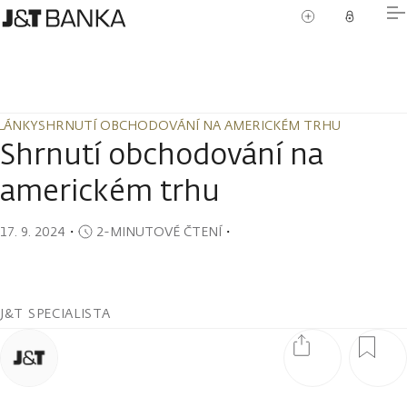
LÁNKY
SHRNUTÍ OBCHODOVÁNÍ NA AMERICKÉM TRHU
LÁNKY
SHRNUTÍ OBCHODOVÁNÍ NA AMERICKÉM TRHU
Shrnutí obchodování na
americkém trhu
17. 9. 2024
・
2-MINUTOVÉ ČTENÍ
・
J&T SPECIALISTA