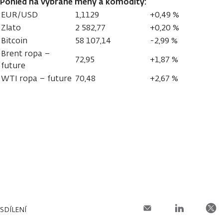
Pohled na vybrané měny a komodity:
EUR/USD
1,1129
+0,49 %
Zlato
2 582,77
+0,20 %
Bitcoin
58 107,14
-2,99 %
Brent ropa –
72,95
+1,87 %
future
WTI ropa – future
70,48
+2,67 %
SDÍLENÍ