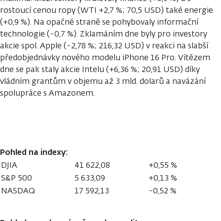
rostoucí cenou ropy (WTI +2,7 %; 70,5 USD) také energie
(+0,9 %). Na opačné straně se pohybovaly informační
technologie (-0,7 %). Zklamáním dne byly pro investory
akcie spol. Apple (-2,78 %; 216,32 USD) v reakci na slabší
předobjednávky nového modelu iPhone 16 Pro. Vítězem
dne se pak staly akcie Intelu (+6,36 %; 20,91 USD) díky
vládním grantům v objemu až 3 mld. dolarů a navázání
spolupráce s Amazonem.
Pohled na indexy:
DJIA
41 622,08
+0,55 %
S&P 500
5 633,09
+0,13 %
NASDAQ
17 592,13
-0,52 %