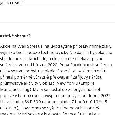
J&T REDAKCE
Krátké shrnutí:
Akcie na Wall Street si na úvod týdne připsaly mírné zisky,
výjimku tvořil pouze technologický Nasdaq. Trhy čekají na
středeční zasedání Fedu, na kterém se očekává první
snížení sazeb od března 2020. Pravděpodobnost snížení o
0,5 % se nyní pohybuje okolo úrovně 60 %. Z makrodat
přinesl poměrně výrazné překvapení zářijový nárůst
průmyslové aktivity v oblasti New Yorku (Empire
Manufacturing), který se dostal do zelených hodnot
poprvé v tomto roce a vyšplhal se nejvýše od dubna 2022.
Hlavní index S&P 500 nakonec přidal 7 bodů (+0,13 %; 5
633,09 b.), Dow Jones se vyšplhal na nová historický
maxima. Mezi sektory kralovaly finance (+0,9 %) a s