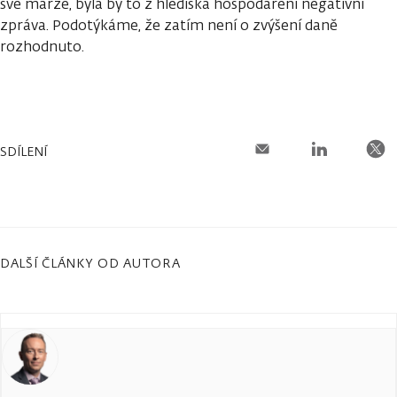
své marže, byla by to z hlediska hospodaření negativní
zpráva. Podotýkáme, že zatím není o zvýšení daně
rozhodnuto.
SDÍLENÍ
DALŠÍ ČLÁNKY OD AUTORA