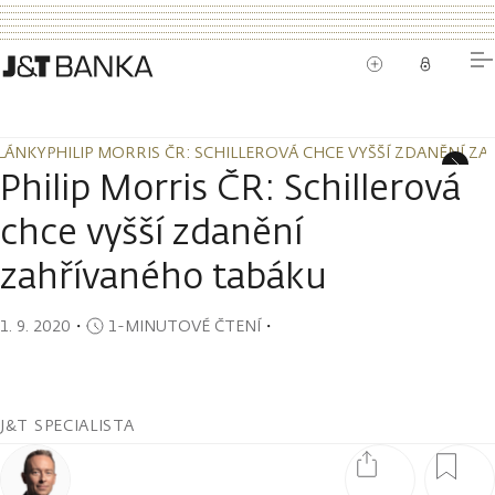
LÁNKY
PHILIP MORRIS ČR: SCHILLEROVÁ CHCE VYŠŠÍ ZDANĚNÍ Z
LÁNKY
PHILIP MORRIS ČR: SCHILLEROVÁ CHCE VYŠŠÍ ZDANĚNÍ Z
Philip Morris ČR: Schillerová
chce vyšší zdanění
zahřívaného tabáku
1. 9. 2020
・
1-MINUTOVÉ ČTENÍ
・
J&T SPECIALISTA