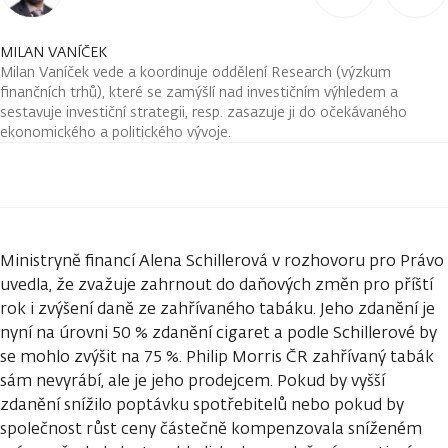
MILAN VANÍČEK
Milan Vaníček vede a koordinuje oddělení Research (výzkum
finančních trhů), které se zamýšlí nad investičním výhledem a
sestavuje investiční strategii, resp. zasazuje ji do očekávaného
ekonomického a politického vývoje.
Ministryně financí Alena Schillerová v rozhovoru pro Právo
uvedla, že zvažuje zahrnout do daňových změn pro příští
rok i zvýšení daně ze zahřívaného tabáku. Jeho zdanění je
nyní na úrovni 50 % zdanění cigaret a podle Schillerové by
se mohlo zvýšit na 75 %. Philip Morris ČR zahřívaný tabák
sám nevyrábí, ale je jeho prodejcem. Pokud by vyšší
zdanění snížilo poptávku spotřebitelů nebo pokud by
společnost růst ceny částečně kompenzovala sníženém