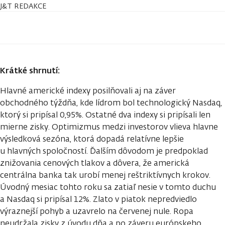
J&T REDAKCE
Krátké shrnutí:
Hlavné americké indexy posilňovali aj na záver
obchodného týždňa, kde lídrom bol technologický Nasdaq,
ktorý si pripísal 0,95%. Ostatné dva indexy si pripísali len
mierne zisky. Optimizmus medzi investorov vlieva hlavne
výsledková sezóna, ktorá dopadá relatívne lepšie
u hlavných spoločností. Ďalším dôvodom je predpoklad
znižovania cenových tlakov a dôvera, že americká
centrálna banka tak urobí menej reštriktívnych krokov.
Úvodný mesiac tohto roku sa zatiaľ nesie v tomto duchu
a Nasdaq si pripísal 12%. Zlato v piatok nepredviedlo
výraznejší pohyb a uzavrelo na červenej nule. Ropa
neudržala zisky z úvodu dňa a po záveru európskeho