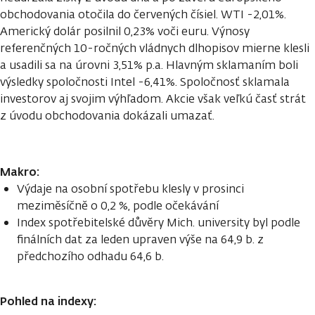
obchodovania otočila do červených čísiel. WTI -2,01%.
Americký dolár posilnil 0,23% voči euru. Výnosy
referenčných 10-ročných vládnych dlhopisov mierne klesli
a usadili sa na úrovni 3,51% p.a. Hlavným sklamaním boli
výsledky spoločnosti Intel -6,41%. Spoločnosť sklamala
investorov aj svojim výhľadom. Akcie však veľkú časť strát
z úvodu obchodovania dokázali umazať.
Makro:
Výdaje na osobní spotřebu klesly v prosinci
meziměsíčně o 0,2 %, podle očekávání
Index spotřebitelské důvěry Mich. university byl podle
finálních dat za leden upraven výše na 64,9 b. z
předchozího odhadu 64,6 b.
Pohled na indexy: