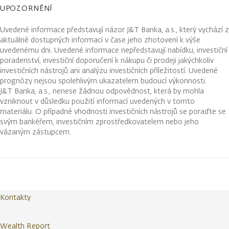
UPOZORNĚNÍ
Uvedené informace představují názor J&T Banka, a.s., který vychází z
aktuálně dostupných informací v čase jeho zhotovení k výše
uvedenému dni. Uvedené informace nepředstavují nabídku, investiční
poradenství, investiční doporučení k nákupu či prodeji jakýchkoliv
investičních nástrojů ani analýzu investičních příležitostí. Uvedené
prognózy nejsou spolehlivým ukazatelem budoucí výkonnosti.
J&T Banka, a.s., nenese žádnou odpovědnost, která by mohla
vzniknout v důsledku použití informací uvedených v tomto
materiálu. O případné vhodnosti investičních nástrojů se poraďte se
svým bankéřem, investičním zprostředkovatelem nebo jeho
vázaným zástupcem.
Kontakty
Wealth Report