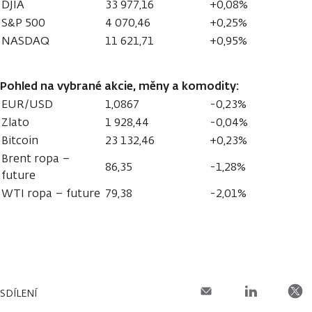
DJIA
33 977,16
+0,08%
S&P 500
4 070,46
+0,25%
NASDAQ
11 621,71
+0,95%
Pohled na vybrané akcie, měny a komodity:
EUR/USD
1,0867
-0,23%
Zlato
1 928,44
-0,04%
Bitcoin
23 132,46
+0,23%
Brent ropa –
86,35
-1,28%
future
WTI ropa – future
79,38
-2,01%
SDÍLENÍ