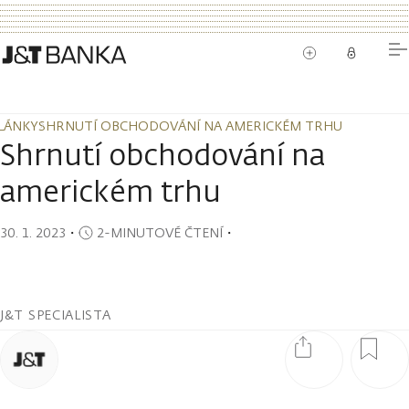
LÁNKY
SHRNUTÍ OBCHODOVÁNÍ NA AMERICKÉM TRHU
LÁNKY
SHRNUTÍ OBCHODOVÁNÍ NA AMERICKÉM TRHU
Shrnutí obchodování na
americkém trhu
30. 1. 2023
・
2-MINUTOVÉ ČTENÍ
・
J&T SPECIALISTA