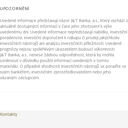
UPOZORNĚNÍ
Uvedené informace představují názor J&T Banka, a.s., který vychází z
aktuálně dostupných informací v čase jeho zhotovení k výše
uvedenému dni. Uvedené informace nepředstavují nabídku, investiční
poradenství, investiční doporučení k nákupu či prodeji jakýchkoliv
investičních nástrojů ani analýzu investičních příležitostí. Uvedené
prognózy nejsou spolehlivým ukazatelem budoucí výkonnosti.
J&T Banka, a.s., nenese žádnou odpovědnost, která by mohla
vzniknout v důsledku použití informací uvedených v tomto
materiálu. O případné vhodnosti investičních nástrojů se poraďte se
svým bankéřem, investičním zprostředkovatelem nebo jeho
vázaným zástupcem.
Kontakty