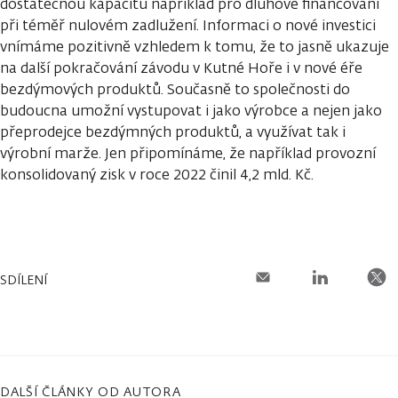
dostatečnou kapacitu například pro dluhové financování
při téměř nulovém zadlužení. Informaci o nové investici
vnímáme pozitivně vzhledem k tomu, že to jasně ukazuje
na další pokračování závodu v Kutné Hoře i v nové éře
bezdýmových produktů. Současně to společnosti do
budoucna umožní vystupovat i jako výrobce a nejen jako
přeprodejce bezdýmných produktů, a využívat tak i
výrobní marže. Jen připomínáme, že například provozní
konsolidovaný zisk v roce 2022 činil 4,2 mld. Kč.
SDÍLENÍ
DALŠÍ ČLÁNKY OD AUTORA