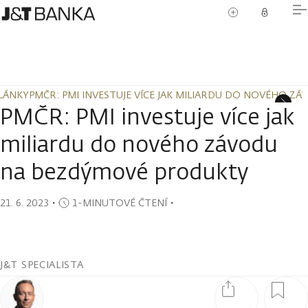
LÁNKY
PMČR: PMI INVESTUJE VÍCE JAK MILIARDU DO NOVÉHO 
LÁNKY
PMČR: PMI INVESTUJE VÍCE JAK MILIARDU DO NOVÉHO 
PMČR: PMI investuje více jak
miliardu do nového závodu
na bezdýmové produkty
21. 6. 2023
・
1-MINUTOVÉ ČTENÍ
・
J&T SPECIALISTA