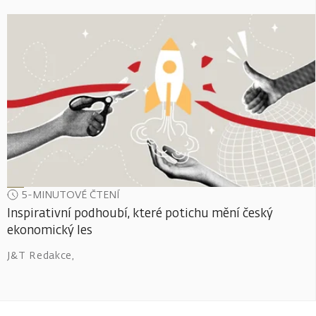
5-MINUTOVÉ ČTENÍ
Inspirativní podhoubí, které potichu mění český
ekonomický les
J&T Redakce
,