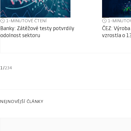
1-MINUTOVÉ ČTENÍ
1-MINUTOV
Banky: Zátěžové testy potvrdily
ČEZ: Výroba 
odolnost sektoru
vzrostla o 1
1
/
234
NEJNOVĚJŠÍ ČLÁNKY