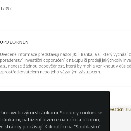
1
/
397
UPOZORNĚNÍ
Uvedené informace představují názor J&T Banka, a.s., který vychází 
poradenství, investiční doporučení k nákupu či prodeji jakýchkoliv in
a.s., nenese žádnou odpovědnost, která by mohla vzniknout v důsled
zprostředkovatelem nebo jeho vázaným zástupcem.
Kontakty
Wealth Report
Ochrana osobních údajů
Investiční sl
našimi webovými stránkami. Soubory cookies se
 stránkami, nabízení inzerce na míru a k tomu,
é stránky používají. Kliknutím na "Souhlasím"
© J&T BANKA, a.s. 2026