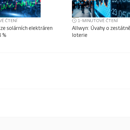
É ČTENÍ
1-MINUTOVÉ ČTENÍ
ze solárních elektráren
Allwyn: Úvahy o zestátně
3 %
loterie