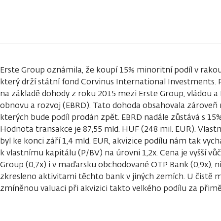
Erste Group oznámila, že koupí 15% minoritní podíl v rako
který drží státní fond Corvinus International Investments. 
na základě dohody z roku 2015 mezi Erste Group, vládou 
obnovu a rozvoj (EBRD). Tato dohoda obsahovala zároveň
kterých bude podíl prodán zpět. EBRD nadále zůstává s 15%
Hodnota transakce je 87,55 mld. HUF (248 mil. EUR). Vlast
byl ke konci září 1,4 mld. EUR, akvizice podílu nám tak vych
k vlastnímu kapitálu (P/BV) na úrovni 1,2x. Cena je vyšší vů
Group (0,7x) i v maďarsku obchodované OTP Bank (0,9x), n
zkresleno aktivitami těchto bank v jiných zemích. U čist
zmíněnou valuaci při akvizici takto velkého podílu za přim