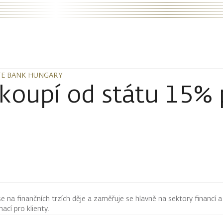
STE BANK HUNGARY
STE BANK HUNGARY
koupí od státu 15% 
 se na finančních trzích děje a zaměřuje se hlavně na sektory financí a
mací pro klienty.