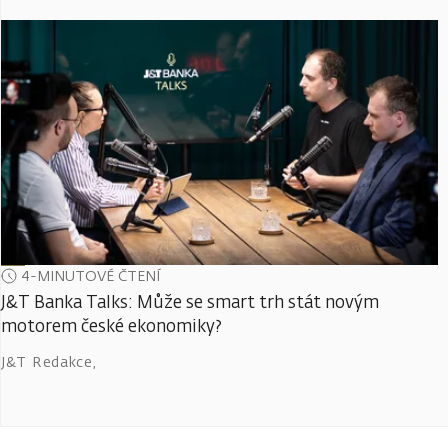
4-MINUTOVÉ ČTENÍ
J&T Banka Talks: Může se smart trh stát novým
motorem české ekonomiky?
J&T Redakce
,