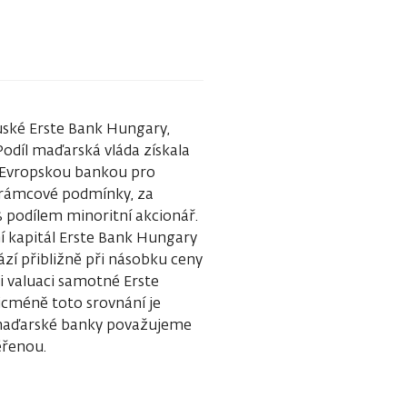
uské Erste Bank Hungary,
Podíl maďarská vláda získala
a Evropskou bankou pro
 rámcové podmínky, za
 podílem minoritní akcionář.
ní kapitál Erste Bank Hungary
ází přibližně při násobku ceny
či valuaci samotné Erste
icméně toto srovnání je
ě maďarské banky považujeme
ěřenou.