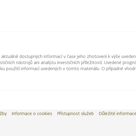
z aktuálně dostupných informací v čase jeho zhotovení k výše uveden
vestičních nástrojů ani analýzu investičních příležitostí. Uvedené pr
ku použití informací uvedených v tomto materiálu. O případné vhodn
užby
Informace o cookies
Přístupnost služeb
Důležité informac