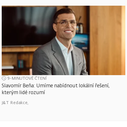
9-MINUTOVÉ ČTENÍ
Slavomír Beňa: Umíme nabídnout lokální řešení,
kterým lidé rozumí
J&T Redakce
,