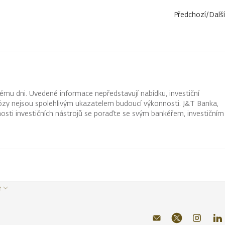
Předchozí
/
Další
ému dni. Uvedené informace nepředstavují nabídku, investiční
ognózy nejsou spolehlivým ukazatelem budoucí výkonnosti. J&T Banka,
osti investičních nástrojů se poraďte se svým bankéřem, investičním
e