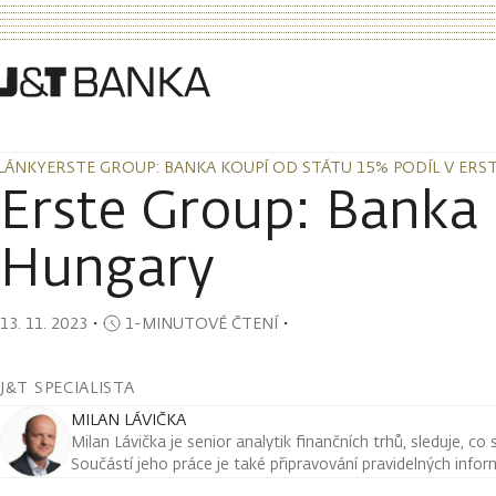
LÁNKY
ERSTE GROUP: BANKA KOUPÍ OD STÁTU 15% PODÍL V ER
LÁNKY
ERSTE GROUP: BANKA KOUPÍ OD STÁTU 15% PODÍL V ER
Erste Group: Banka 
Hungary
13. 11. 2023
・
1-MINUTOVÉ ČTENÍ
・
J&T SPECIALISTA
MILAN LÁVIČKA
Milan Lávička je senior analytik finančních trhů, sleduje, co
Součástí jeho práce je také připravování pravidelných infor