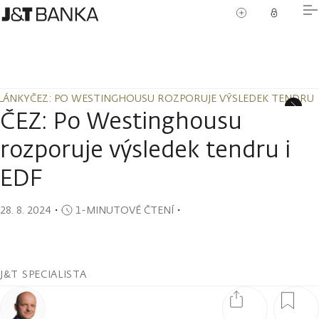
LÁNKY
ČEZ: PO WESTINGHOUSU ROZPORUJE VÝSLEDEK TENDRU I
LÁNKY
ČEZ: PO WESTINGHOUSU ROZPORUJE VÝSLEDEK TENDRU I
ČEZ: Po Westinghousu
rozporuje výsledek tendru i
EDF
28. 8. 2024
・
1-MINUTOVÉ ČTENÍ
・
J&T SPECIALISTA