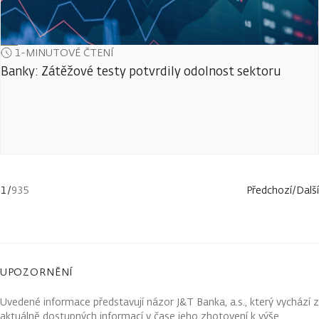
1-MINUTOVÉ ČTENÍ
Banky: Zátěžové testy potvrdily odolnost sektoru
1
/
935
Předchozí
/
Další
UPOZORNĚNÍ
Uvedené informace představují názor J&T Banka, a.s., který vychází z
aktuálně dostupných informací v čase jeho zhotovení k výše