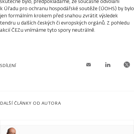
skutečně bylo, předpokládáme, že současné odvolání
k Úřadu pro ochranu hospodářské soutěže (ÚOHS) by bylo
jen formálním krokem před snahou zvrátit výsledek
tendru u dalších českých či evropských orgánů. Z pohledu
akcií ČEZu vnímáme tyto spory neutrálně.
SDÍLENÍ
DALŠÍ ČLÁNKY OD AUTORA