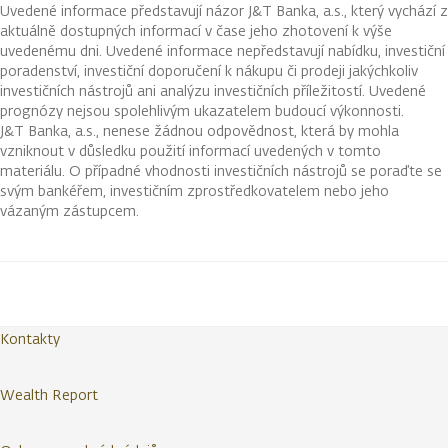
Uvedené informace představují názor J&T Banka, a.s., který vychází z
aktuálně dostupných informací v čase jeho zhotovení k výše
uvedenému dni. Uvedené informace nepředstavují nabídku, investiční
poradenství, investiční doporučení k nákupu či prodeji jakýchkoliv
investičních nástrojů ani analýzu investičních příležitostí. Uvedené
prognózy nejsou spolehlivým ukazatelem budoucí výkonnosti.
J&T Banka, a.s., nenese žádnou odpovědnost, která by mohla
vzniknout v důsledku použití informací uvedených v tomto
materiálu. O případné vhodnosti investičních nástrojů se poraďte se
svým bankéřem, investičním zprostředkovatelem nebo jeho
vázaným zástupcem.
Kontakty
Wealth Report