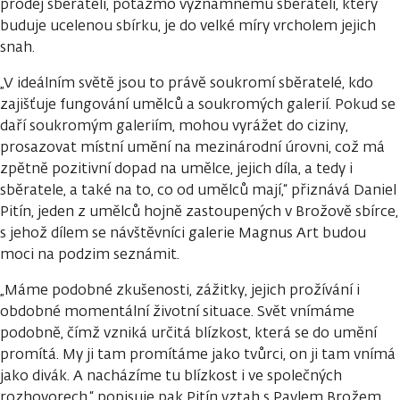
prodej sběrateli, potažmo významnému sběrateli, který
buduje ucelenou sbírku, je do velké míry vrcholem jejich
snah.
„V ideálním světě jsou to právě soukromí sběratelé, kdo
zajišťuje fungování umělců a soukromých galerií. Pokud se
daří soukromým galeriím, mohou vyrážet do ciziny,
prosazovat místní umění na mezinárodní úrovni, což má
zpětně pozitivní dopad na umělce, jejich díla, a tedy i
sběratele, a také na to, co od umělců mají,“ přiznává Daniel
Pitín, jeden z umělců hojně zastoupených v Brožově sbírce,
s jehož dílem se návštěvníci galerie Magnus Art budou
moci na podzim seznámit.
„Máme podobné zkušenosti, zážitky, jejich prožívání i
obdobné momentální životní situace. Svět vnímáme
podobně, čímž vzniká určitá blízkost, která se do umění
promítá. My ji tam promítáme jako tvůrci, on ji tam vnímá
jako divák. A nacházíme tu blízkost i ve společných
rozhovorech,“ popisuje pak Pitín vztah s Pavlem Brožem.