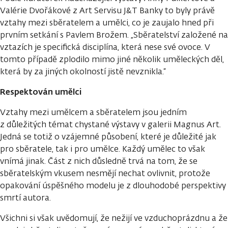
Valérie Dvořákové z Art Servisu J&T Banky to byly právě
vztahy mezi sběratelem a umělci, co je zaujalo hned při
prvním setkání s Pavlem Brožem. „Sběratelství založené na
vztazích je specifická disciplína, která nese své ovoce. V
tomto případě zplodilo mimo jiné několik uměleckých děl,
která by za jiných okolností jistě nevznikla.“
Respektován umělci
Vztahy mezi umělcem a sběratelem jsou jedním
z důležitých témat chystané výstavy v galerii Magnus Art.
Jedná se totiž o vzájemné působení, které je důležité jak
pro sběratele, tak i pro umělce. Každý umělec to však
vnímá jinak. Část z nich důsledně trvá na tom, že se
sběratelským vkusem nesmějí nechat ovlivnit, protože
opakování úspěšného modelu je z dlouhodobé perspektivy
smrtí autora.
Všichni si však uvědomují, že nežijí ve vzduchoprázdnu a že