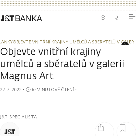
LÁNKY
OBJEVTE VNITŘNÍ KRAJINY UMĚLCŮ A SBĚRATELŮ V GALER
LÁNKY
OBJEVTE VNITŘNÍ KRAJINY UMĚLCŮ A SBĚRATELŮ V GALER
Objevte vnitřní krajiny
umělců a sběratelů v galerii
Magnus Art
22. 7. 2022
・
6-MINUTOVÉ ČTENÍ
・
J&T SPECIALISTA