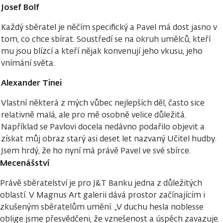
Josef Bolf
Každý sběratel je něčím specifický a Pavel má dost jasno v
tom, co chce sbírat. Soustředí se na okruh umělců, kteří
mu jsou blízcí a kteří nějak konvenují jeho vkusu, jeho
vnímání světa.
Alexander Tinei
Vlastní některá z mých vůbec nejlepších děl, často sice
relativně malá, ale pro mě osobně velice důležitá.
Například se Pavlovi docela nedávno podařilo objevit a
získat můj obraz starý asi deset let nazvaný Učitel hudby.
Jsem hrdý, že ho nyní má právě Pavel ve své sbírce.
Mecenášství
Právě sběratelství je pro J&T Banku jedna z důležitých
oblastí. V Magnus Art galerii dává prostor začínajícím i
zkušeným sběratelům umění. „V duchu hesla noblesse
oblige jsme přesvědčeni, že vznešenost a úspěch zavazuje.