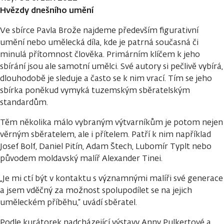
Hvězdy dnešního umění
Ve sbírce Pavla Brože najdeme především figurativní
umění nebo umělecká díla, kde je patrná současná či
minulá přítomnost člověka. Primárním klíčem k jeho
sbírání jsou ale samotní umělci. Své autory si pečlivě vybírá,
dlouhodobě je sleduje a často se k nim vrací. Tím se jeho
sbírka poněkud vymyká tuzemským sběratelským
standardům.
Těm několika málo vybraným výtvarníkům je potom nejen
věrným sběratelem, ale i přítelem. Patří k nim například
Josef Bolf, Daniel Pitín, Adam Štech, Lubomír Typlt nebo
původem moldavský malíř Alexander Tinei.
„Je mi ctí být v kontaktu s významnými malíři své generace
a jsem vděčný za možnost spolupodílet se na jejich
uměleckém příběhu,“ uvádí sběratel.
Podle kurátorek nadcházející výstavy Anny Pulkertové a