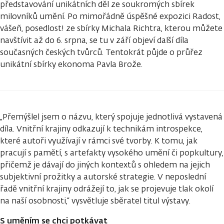
představování unikátních děl ze soukromých sbírek
milovníků umění. Po mimořádně úspěšné expozici Radost,
vášeň, posedlost! ze sbírky Michala Richtra, kterou můžete
navštívit až do 6. srpna, se tu v září objeví další díla
současných českých tvůrců. Tentokrát půjde o průřez
unikátní sbírky ekonoma Pavla Brože.
„Přemýšlel jsem o názvu, který spojuje jednotlivá vystavená
díla. Vnitřní krajiny odkazují k technikám introspekce,
které autoři využívají v rámci své tvorby. K tomu, jak
pracují s pamětí, s artefakty vysokého umění či popkultury,
přičemž je dávají do jiných kontextů s ohledem na jejich
subjektivní prožitky a autorské strategie. V neposlední
řadě vnitřní krajiny odrážejí to, jak se projevuje tlak okolí
na naší osobnosti,“ vysvětluje sběratel titul výstavy.
S uměním se chci potkávat