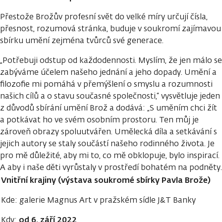
Přestože Brožův profesní svět do velké míry určují čísla,
přesnost, rozumová stránka, buduje v soukromí zajímavou
sbírku umění zejména tvůrců své generace.
„Potřebuji odstup od každodennosti. Myslím, že jen málo se
zabýváme účelem našeho jednání a jeho dopady. Umění a
filozofie mi pomáhá v přemýšlení o smyslu a rozumnosti
našich cílů a o stavu současné společnosti,“ vysvětluje jeden
z důvodů sbírání umění Brož a dodává: „S uměním chci žít
a potkávat ho ve svém osobním prostoru. Ten můj je
zároveň obrazy spoluutvářen. Umělecká díla a setkávání s
jejich autory se staly součástí našeho rodinného života. Je
pro mě důležité, aby mi to, co mě obklopuje, bylo inspirací.
A aby i naše děti vyrůstaly v prostředí bohatém na podněty.
Vnitřní krajiny (výstava soukromé sbírky Pavla Brože)
Kde: galerie Magnus Art v pražském sídle J&T Banky
od 6. září 2022
Kdy: