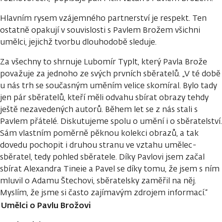
Hlavním rysem vzájemného partnerství je respekt. Ten
ostatně opakují v souvislosti s Pavlem Brožem všichni
umělci, jejichž tvorbu dlouhodobě sleduje.
Za všechny to shrnuje Lubomír Typlt, který Pavla Brože
považuje za jednoho ze svých prvních sběratelů. „V té době
u nás trh se současným uměním velice skomíral. Bylo tady
jen pár sběratelů, kteří měli odvahu sbírat obrazy tehdy
ještě nezavedených autorů. Během let se z nás stali s
Pavlem přátelé. Diskutujeme spolu o umění i o sběratelství.
Sám vlastním poměrně pěknou kolekci obrazů, a tak
dovedu pochopit i druhou stranu ve vztahu umělec-
sběratel, tedy pohled sběratele. Díky Pavlovi jsem začal
sbírat Alexandra Tineie a Pavel se díky tomu, že jsem s ním
mluvil o Adamu Štechovi, sběratelsky zaměřil na něj.
Myslím, že jsme si často zajímavým zdrojem informací.“
Umělci o Pavlu Brožovi