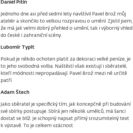
Daniel Pitín
Jednoho dne asi před sedmi lety navštívil Pavel Brož můj
ateliér a skončilo to velkou rozpravou o umění. Zjistil jsem,
že má jak velmi dobrý přehled o umění, tak i výborný vhled
do české i zahraniční scény.
Lubomír Typlt
Pokud je někdo ochoten platit za dekoraci velké peníze, je
to jeho svobodná volba. Naštěstí však existují i sběratelé,
kteří módnosti nepropadávají. Pavel Brož mezi ně určitě
patří.
Adam Štech
Jako sběratel je specifický tím, jak koncepčně při budování
své sbírky postupuje. Sbírá jen několik umělců, má šanci
dostat se blíž. Je schopný napsat přímý srozumitelný text
k výstavě. To je celkem vzácnost.