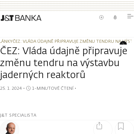
LÁNKY
ČEZ: VLÁDA ÚDAJNĚ PŘIPRAVUJE ZMĚNU TENDRU NA VÝS
LÁNKY
ČEZ: VLÁDA ÚDAJNĚ PŘIPRAVUJE ZMĚNU TENDRU NA VÝS
ČEZ: Vláda údajně připravuje
změnu tendru na výstavbu
jaderných reaktorů
25. 1. 2024
・
1-MINUTOVÉ ČTENÍ
・
J&T SPECIALISTA