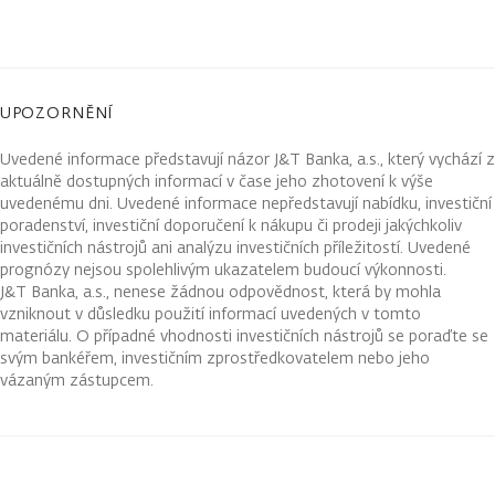
UPOZORNĚNÍ
Uvedené informace představují názor J&T Banka, a.s., který vychází z
aktuálně dostupných informací v čase jeho zhotovení k výše
uvedenému dni. Uvedené informace nepředstavují nabídku, investiční
poradenství, investiční doporučení k nákupu či prodeji jakýchkoliv
investičních nástrojů ani analýzu investičních příležitostí. Uvedené
prognózy nejsou spolehlivým ukazatelem budoucí výkonnosti.
J&T Banka, a.s., nenese žádnou odpovědnost, která by mohla
vzniknout v důsledku použití informací uvedených v tomto
materiálu. O případné vhodnosti investičních nástrojů se poraďte se
svým bankéřem, investičním zprostředkovatelem nebo jeho
vázaným zástupcem.