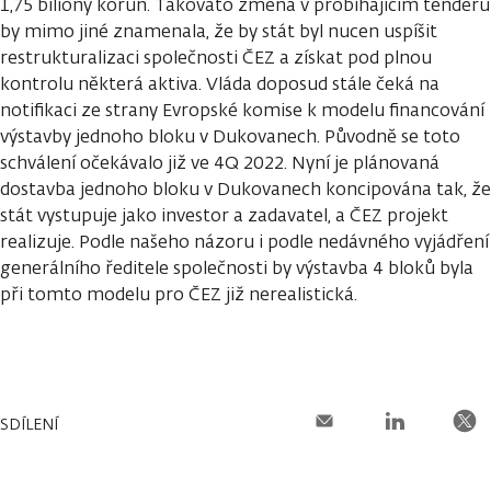
1,75 biliony korun. Takováto změna v probíhajícím tenderu
by mimo jiné znamenala, že by stát byl nucen uspíšit
restrukturalizaci společnosti ČEZ a získat pod plnou
kontrolu některá aktiva. Vláda doposud stále čeká na
notifikaci ze strany Evropské komise k modelu financování
výstavby jednoho bloku v Dukovanech. Původně se toto
schválení očekávalo již ve 4Q 2022. Nyní je plánovaná
dostavba jednoho bloku v Dukovanech koncipována tak, že
stát vystupuje jako investor a zadavatel, a ČEZ projekt
realizuje. Podle našeho názoru i podle nedávného vyjádření
generálního ředitele společnosti by výstavba 4 bloků byla
při tomto modelu pro ČEZ již nerealistická.
SDÍLENÍ