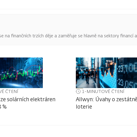
o se na finančních trzích děje a zaměřuje se hlavně na sektory financí 
É ČTENÍ
1-MINUTOVÉ ČTENÍ
ze solárních elektráren
Allwyn: Úvahy o zestátně
3 %
loterie