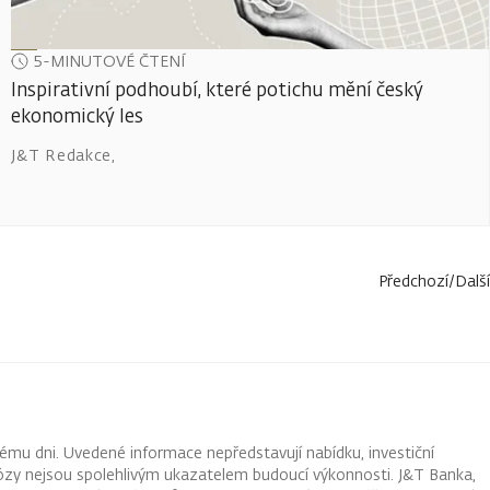
5-MINUTOVÉ ČTENÍ
Inspirativní podhoubí, které potichu mění český
ekonomický les
J&T Redakce
,
Předchozí
/
Další
ému dni. Uvedené informace nepředstavují nabídku, investiční
ognózy nejsou spolehlivým ukazatelem budoucí výkonnosti. J&T Banka,