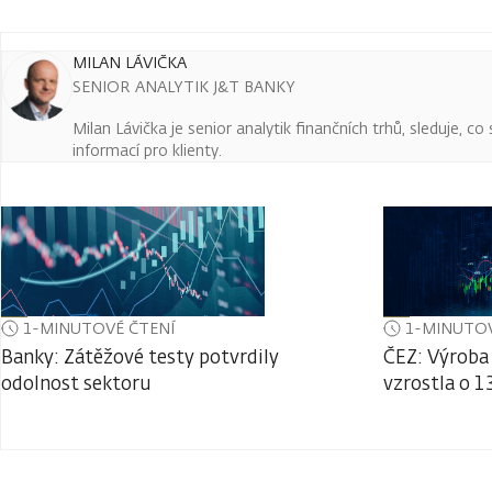
MILAN LÁVIČKA
SENIOR ANALYTIK J&T BANKY
Milan Lávička je senior analytik finančních trhů, sleduje, c
informací pro klienty.
1-MINUTOVÉ ČTENÍ
1-MINUTOV
Banky: Zátěžové testy potvrdily
ČEZ: Výroba 
odolnost sektoru
vzrostla o 1