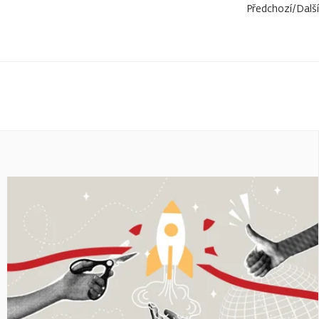
Předchozí
/
Další