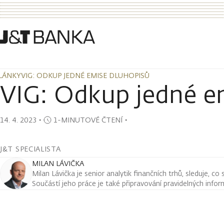
LÁNKY
VIG: ODKUP JEDNÉ EMISE DLUHOPISŮ
LÁNKY
VIG: ODKUP JEDNÉ EMISE DLUHOPISŮ
VIG: Odkup jedné e
14. 4. 2023
・
1-MINUTOVÉ ČTENÍ
・
J&T SPECIALISTA
MILAN LÁVIČKA
Milan Lávička je senior analytik finančních trhů, sleduje, co
Součástí jeho práce je také připravování pravidelných infor