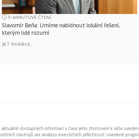
9-MINUTOVÉ ČTENÍ
Slavomír Beňa: Umíme nabídnout lokální řešení,
kterým lidé rozumí
J&T Redakce
,
z aktuálně dostupných informací v čase jeho zhotovení k výše uveden
vestičních nástrojů ani analýzu investičních příležitostí. Uvedené pr