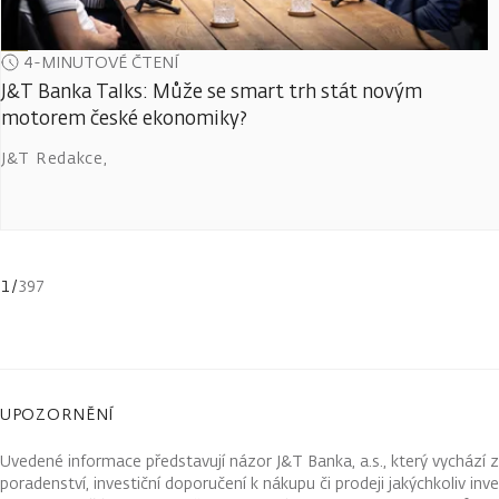
4-MINUTOVÉ ČTENÍ
J&T Banka Talks: Může se smart trh stát novým
motorem české ekonomiky?
J&T Redakce
,
1
/
397
UPOZORNĚNÍ
Uvedené informace představují názor J&T Banka, a.s., který vychází 
poradenství, investiční doporučení k nákupu či prodeji jakýchkoliv in